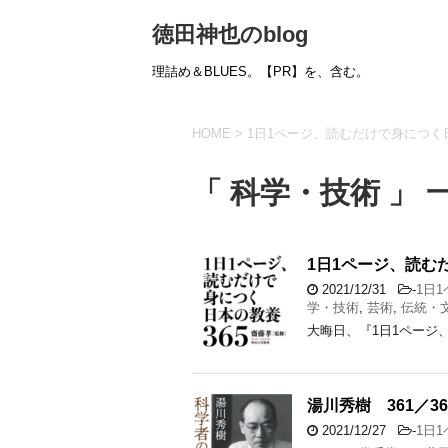
徳田神也のblog
理詰め＆BLUES。【PR】を、含む。
HOME
>
1日1ページ、読むだけで身につく日
「 科学・技術 」 
1日1ページ、読む
2021/12/31
-
1日
学・技術
,
芸術
,
伝統・
大晦日、『1日1ページ
湯川秀樹 361／36
2021/12/27
-
1日