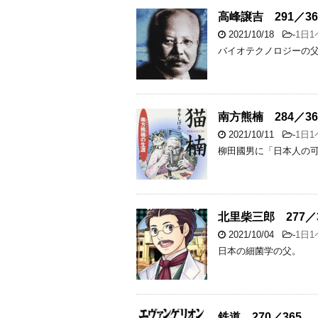
高峰譲吉 291／36
2021/10/18
-
1日
バイオテクノロジーの
南方熊楠 284／36
2021/10/11
-
1日
柳田國男に「日本人の
北里柴三郎 277／3
2021/10/04
-
1日
日本の細菌学の父。
鉄道 270／365