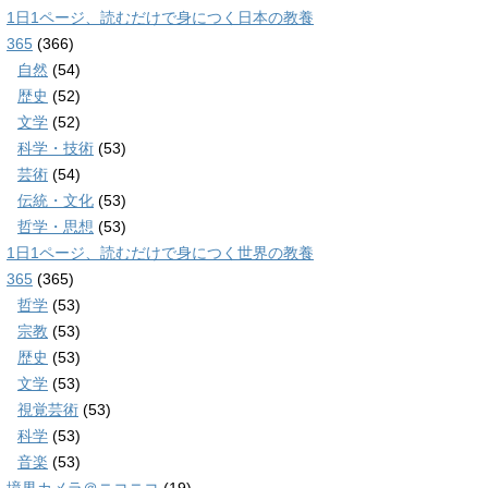
1日1ページ、読むだけで身につく日本の教養
365
(366)
自然
(54)
歴史
(52)
文学
(52)
科学・技術
(53)
芸術
(54)
伝統・文化
(53)
哲学・思想
(53)
1日1ページ、読むだけで身につく世界の教養
365
(365)
哲学
(53)
宗教
(53)
歴史
(53)
文学
(53)
視覚芸術
(53)
科学
(53)
音楽
(53)