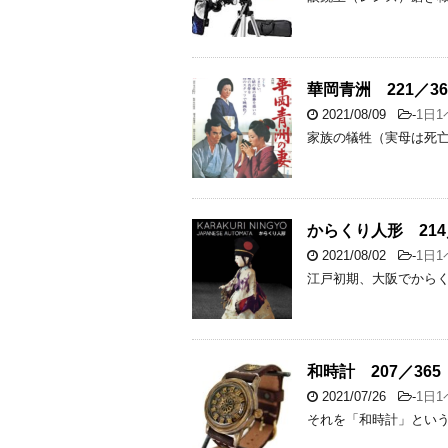
華岡青洲 221／36
2021/08/09
-
1日
家族の犠牲（実母は死
からくり人形 214
2021/08/02
-
1日
江戸初期、大阪でから
和時計 207／365
2021/07/26
-
1日
それを「和時計」とい