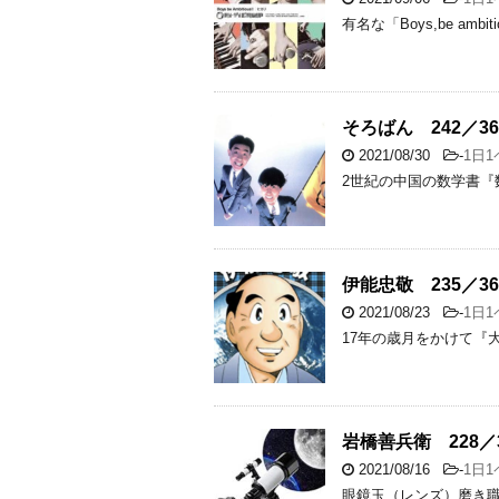
有名な「Boys,be a
そろばん 242／36
2021/08/30
-
1日
2世紀の中国の数学書『
伊能忠敬 235／36
2021/08/23
-
1日
17年の歳月をかけて『
岩橋善兵衛 228／3
2021/08/16
-
1日
眼鏡玉（レンズ）磨き