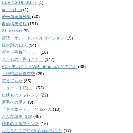
DUPING DELIGHT
(1)
be like him
(1)
若干雑感羅列集
(40)
自論構築過程
(151)
21Lessons
(9)
落語・オン・トンネルヴィジョン
(15)
鎌倉殿の13人
(94)
新皇・平将門ッッ！
(10)
見たもの、思うこと。
(147)
PC・モバイル・WP・iPhoneなどのこと
(38)
手続申請悲喜交交
(29)
買うてもた
(85)
ニュース手短に。
(52)
仁侠ものチャレンジ
(22)
薄毛への構え
(9)
「ダイエット」してるバカ
(10)
おんな城主 直虎
(48)
鉄血のオルフェンズ
(15)
なんとなく2文字から浮かぶこと
(17)