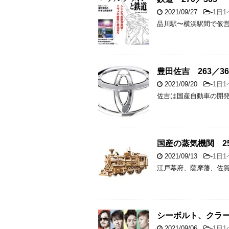
2021/09/27
-
1日
品川駅〜横浜駅間で仮営
豊田佐吉 263／36
2021/09/20
-
1日
佐吉は国産自動車の開発
国産の蒸気機関 25
2021/09/13
-
1日
江戸幕府、薩摩藩、佐
シーボルト、クラーク
2021/09/06
-
1日