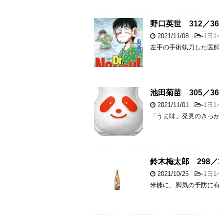
野口英世 312／36
2021/11/08
-
1日
左手の手術執刀した医
池田菊苗 305／36
2021/11/01
-
1日
「うま味」発見のきっ
鈴木梅太郎 298／3
2021/10/25
-
1日
米糠に、脚気の予防に