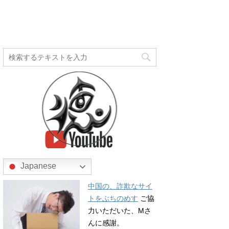
Japanese
中国の、詐欺なサイ
トをぶちのめす
ご協
力いただいた、Mさ
んに感謝。