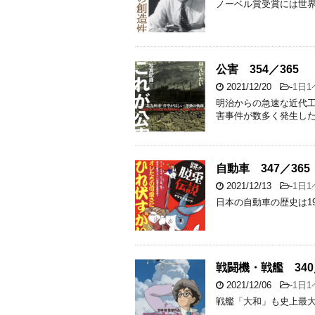
ノーベル賞受賞には世
公害 354／365
2021/12/20
-
1日
明治からの急速な近代
害事件が数多く発生し
自動車 347／365
2021/12/13
-
1日
日本の自動車の歴史は1
戦闘機・戦艦 340
2021/12/06
-
1日
戦艦「大和」も史上最