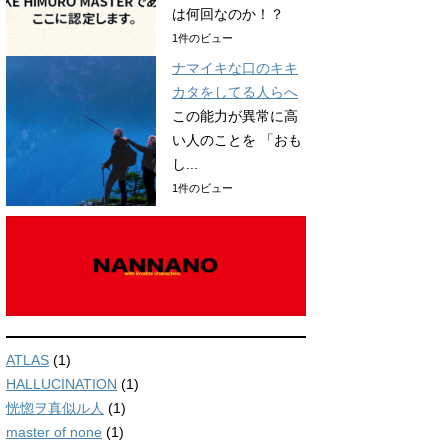
は何回なのか！？
1件のビュー
ナマイキな口のキキ
カタをしてる人らへ
この能力が異常に高
い人のことを 「おも
し...
1件のビュー
ATLAS
(1)
HALLUCINATION
(1)
恍惚ヲ真似ル人
(1)
master of none
(1)