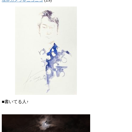
境界カメラ＠ニコニコ
(19)
■書いてる人↑