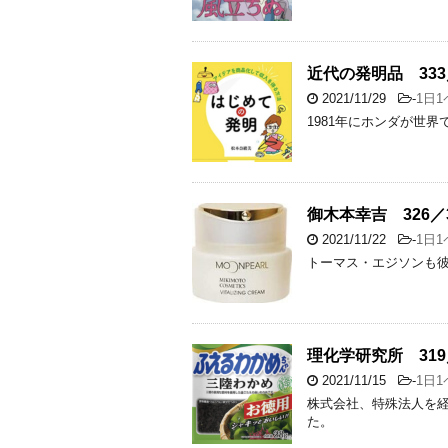
近代の発明品 333
2021/11/29
-
1日
1981年にホンダが世
御木本幸吉 326／3
2021/11/22
-
1日
トーマス・エジソンも
理化学研究所 319
2021/11/15
-
1日
株式会社、特殊法人を
た。