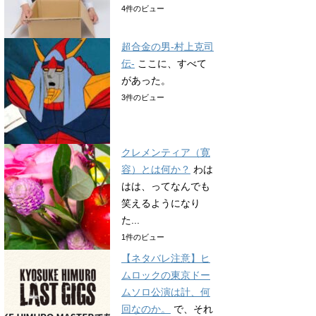
4件のビュー
超合金の男-村上克司
伝-
ここに、すべて
があった。
3件のビュー
クレメンティア（寛
容）とは何か？
わは
はは、ってなんでも
笑えるようになり
た...
1件のビュー
【ネタバレ注意】ヒ
ムロックの東京ドー
ムソロ公演は計、何
回なのか。
で、それ