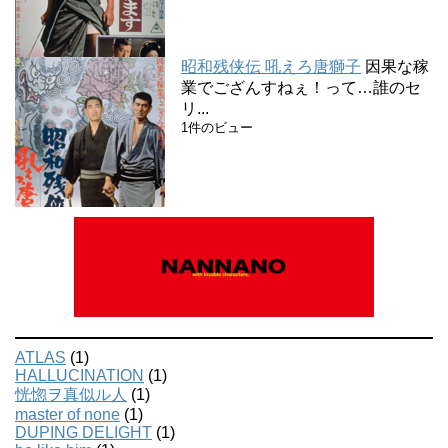
昭和残侠伝 吼えろ唐獅子
因果な稼
業でござんすねぇ！って…誰のセ
リ...
1件のビュー
ATLAS
(1)
HALLUCINATION
(1)
恍惚ヲ真似ル人
(1)
master of none
(1)
DUPING DELIGHT
(1)