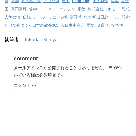
質
,
文学
,
御木本幸吉
,
アコヤ貝
,
芸術
,
Pearl King
,
半円真珠
,
科学
,
真珠
王
,
真円真珠
,
哲学
,
トーマス・エジソン
,
宗教
,
株式会社ミキモト
,
思想
,
人魚の涙
,
伝統
,
アール・デコ
,
技術
,
鳥羽浦
,
ウナギ
,
1日1ページ、読む
だけで身につく日本の教養365
,
大日本水産会
,
歴史
,
斎藤孝
,
柳楢悦
執筆者：
Tokuda_Shinya
comment
メールアドレスが公開されることはありません。
※
が付
いている欄は必須項目です
コメント
※