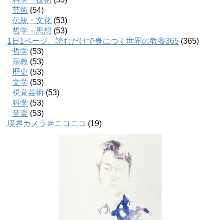
芸術
(54)
伝統・文化
(53)
哲学・思想
(53)
1日1ページ、読むだけで身につく世界の教養365
(365)
哲学
(53)
宗教
(53)
歴史
(53)
文学
(53)
視覚芸術
(53)
科学
(53)
音楽
(53)
境界カメラ＠ニコニコ
(19)