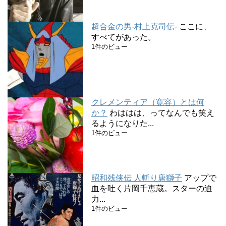
超合金の男-村上克司伝-
ここに、
すべてがあった。
1件のビュー
クレメンティア（寛容）とは何
か？
わははは、ってなんでも笑え
るようになりた...
1件のビュー
昭和残侠伝 人斬り唐獅子
アップで
血を吐く片岡千恵蔵。スターの迫
力...
1件のビュー