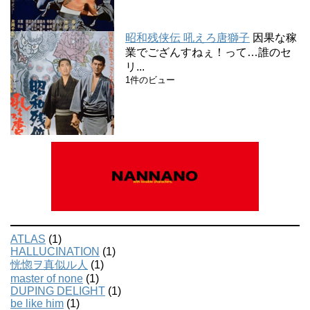
昭和残侠伝 吼えろ唐獅子
因果な稼
業でござんすねぇ！って…誰のセ
リ...
1件のビュー
ATLAS
(1)
HALLUCINATION
(1)
恍惚ヲ真似ル人
(1)
master of none
(1)
DUPING DELIGHT
(1)
be like him
(1)