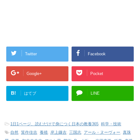
Twitter
Facebook
Google+
Pocket
B!
はてブ
LINE
-
1日1ページ、読むだけで身につく日本の教養365
,
科学・技術
-
自然
,
箕作佳吉
,
養殖
,
岸上鎌吉
,
三国志
,
アール・ヌーヴォー
,
真珠