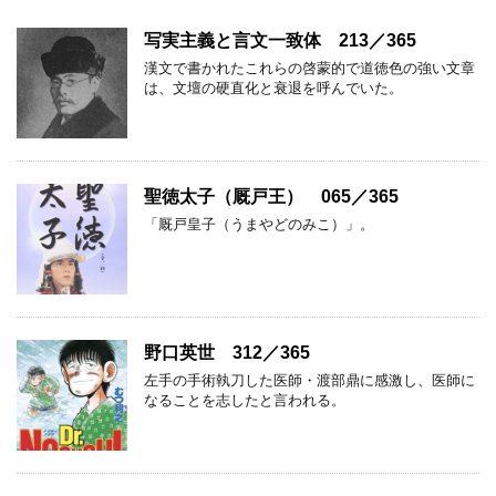
写実主義と言文一致体 213／365
漢文で書かれたこれらの啓蒙的で道徳色の強い文章
は、文壇の硬直化と衰退を呼んでいた。
聖徳太子（厩戸王） 065／365
「厩戸皇子（うまやどのみこ）」。
野口英世 312／365
左手の手術執刀した医師・渡部鼎に感激し、医師に
なることを志したと言われる。