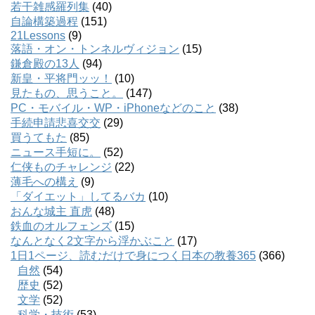
若干雑感羅列集
(40)
自論構築過程
(151)
21Lessons
(9)
落語・オン・トンネルヴィジョン
(15)
鎌倉殿の13人
(94)
新皇・平将門ッッ！
(10)
見たもの、思うこと。
(147)
PC・モバイル・WP・iPhoneなどのこと
(38)
手続申請悲喜交交
(29)
買うてもた
(85)
ニュース手短に。
(52)
仁侠ものチャレンジ
(22)
薄毛への構え
(9)
「ダイエット」してるバカ
(10)
おんな城主 直虎
(48)
鉄血のオルフェンズ
(15)
なんとなく2文字から浮かぶこと
(17)
1日1ページ、読むだけで身につく日本の教養365
(366)
自然
(54)
歴史
(52)
文学
(52)
科学・技術
(53)