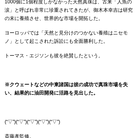
1000個に1個程度しかなかった天然真珠は、古来「人魚の
涙」と呼ばれ非常に珍重されてきたが、御木本幸吉は研究
の末に養殖させ、世界的な市場を開拓した。
ヨーロッパでは「天然と見分けのつかない養殖はニセモ
ノ」として起こされた訴訟にも全面勝利した。
トーマス・エジソンも彼を絶賛したという。
※クウェートなどの中東諸国は彼の成功で真珠市場を失
い、結果的に油田開発に活路を見出した。
(“▽”)(“▽”)(“▽”)(“▽”)(“▽”)
斎藤孝監修。