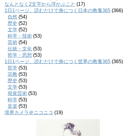
なんとなく2文字から浮かぶこと
(17)
1日1ページ、読むだけで身につく日本の教養365
(366)
自然
(54)
歴史
(52)
文学
(52)
科学・技術
(53)
芸術
(54)
伝統・文化
(53)
哲学・思想
(53)
1日1ページ、読むだけで身につく世界の教養365
(365)
哲学
(53)
宗教
(53)
歴史
(53)
文学
(53)
視覚芸術
(53)
科学
(53)
音楽
(53)
境界カメラ＠ニコニコ
(19)