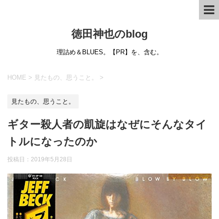
徳田神也のblog
理詰め＆BLUES。【PR】を、含む。
HOME
>
見たもの、思うこと。
>
見たもの、思うこと。
ギター殺人者の凱旋はなぜにそんなタイ
トルになったのか
投稿日：
2019年5月28日