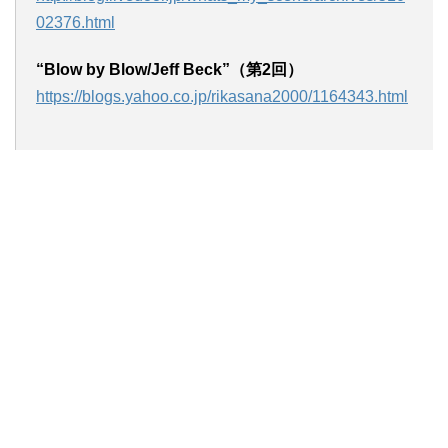
02376.html
“Blow by Blow/Jeff Beck”（第2回）
https://blogs.yahoo.co.jp/rikasana2000/1164343.html