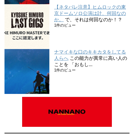
【ネタバレ注意】ヒムロックの東
京ドームソロ公演は計、何回なの
か。
で、それは何回なのか！？
1件のビュー
ナマイキな口のキキカタをしてる
人らへ
この能力が異常に高い人の
ことを 「おもし...
1件のビュー