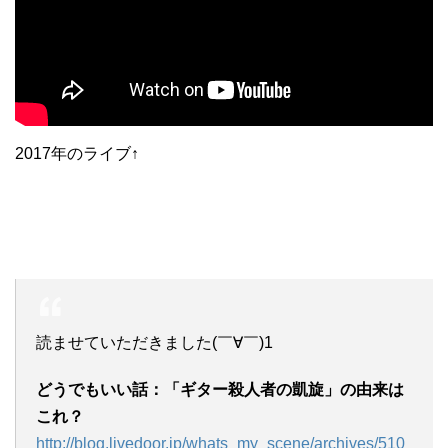
2017年のライブ↑
読ませていただきました(￣∀￣)1
どうでもいい話：「ギター殺人者の凱旋」の由来は
これ？
http://blog.livedoor.jp/whats_my_scene/archives/510