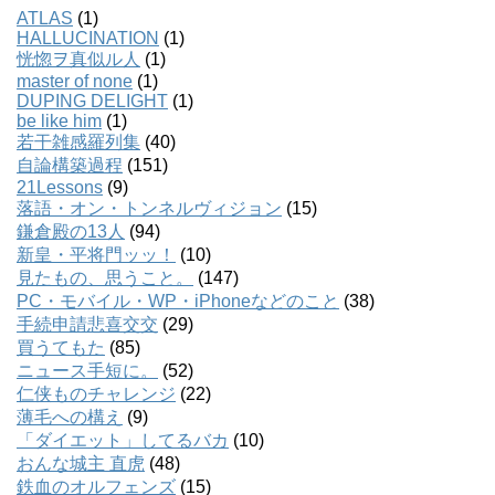
ATLAS
(1)
HALLUCINATION
(1)
恍惚ヲ真似ル人
(1)
master of none
(1)
DUPING DELIGHT
(1)
be like him
(1)
若干雑感羅列集
(40)
自論構築過程
(151)
21Lessons
(9)
落語・オン・トンネルヴィジョン
(15)
鎌倉殿の13人
(94)
新皇・平将門ッッ！
(10)
見たもの、思うこと。
(147)
PC・モバイル・WP・iPhoneなどのこと
(38)
手続申請悲喜交交
(29)
買うてもた
(85)
ニュース手短に。
(52)
仁侠ものチャレンジ
(22)
薄毛への構え
(9)
「ダイエット」してるバカ
(10)
おんな城主 直虎
(48)
鉄血のオルフェンズ
(15)