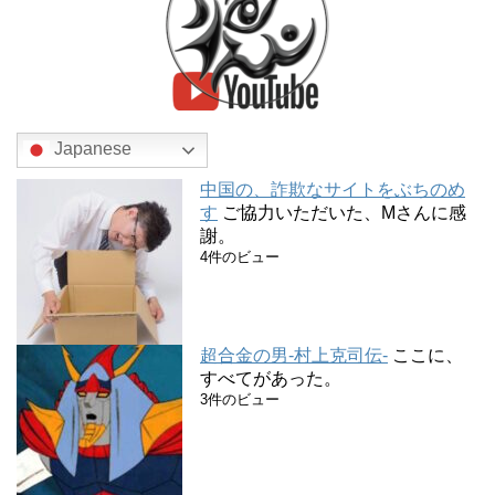
Japanese
中国の、詐欺なサイトをぶちのめ
す
ご協力いただいた、Mさんに感
謝。
4件のビュー
超合金の男-村上克司伝-
ここに、
すべてがあった。
3件のビュー