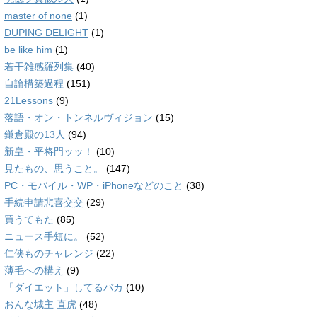
master of none
(1)
DUPING DELIGHT
(1)
be like him
(1)
若干雑感羅列集
(40)
自論構築過程
(151)
21Lessons
(9)
落語・オン・トンネルヴィジョン
(15)
鎌倉殿の13人
(94)
新皇・平将門ッッ！
(10)
見たもの、思うこと。
(147)
PC・モバイル・WP・iPhoneなどのこと
(38)
手続申請悲喜交交
(29)
買うてもた
(85)
ニュース手短に。
(52)
仁侠ものチャレンジ
(22)
薄毛への構え
(9)
「ダイエット」してるバカ
(10)
おんな城主 直虎
(48)