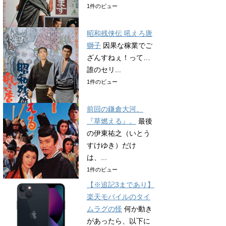
1件のビュー
昭和残侠伝 吼えろ唐
獅子
因果な稼業でご
ざんすねぇ！って…
誰のセリ...
1件のビュー
前回の鎌倉大河、
『草燃える』。
最後
の伊東祐之（いとう
すけゆき）だけ
は、...
1件のビュー
【※追記3まであり】
楽天モバイルのタイ
ムラグの怪
何か動き
があったら、以下に