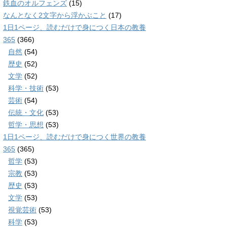
鉄血のオルフェンズ
(15)
なんとなく2文字から浮かぶこと
(17)
1日1ページ、読むだけで身につく日本の教養
365
(366)
自然
(54)
歴史
(52)
文学
(52)
科学・技術
(53)
芸術
(54)
伝統・文化
(53)
哲学・思想
(53)
1日1ページ、読むだけで身につく世界の教養
365
(365)
哲学
(53)
宗教
(53)
歴史
(53)
文学
(53)
視覚芸術
(53)
科学
(53)