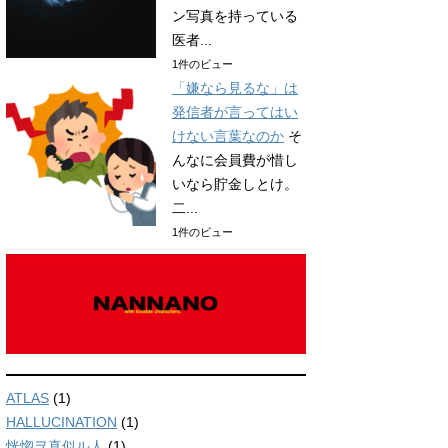
ン写真を持っている
医者...
1件のビュー
「嫌なら見るな」は
発信者が言ってはい
けない言葉なのか
そ
んなに会員費が惜し
いなら貯金しとけ。
二...
1件のビュー
ATLAS
(1)
HALLUCINATION
(1)
恍惚ヲ真似ル人
(1)