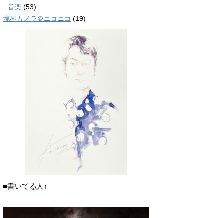
音楽
(53)
境界カメラ＠ニコニコ
(19)
■書いてる人↑