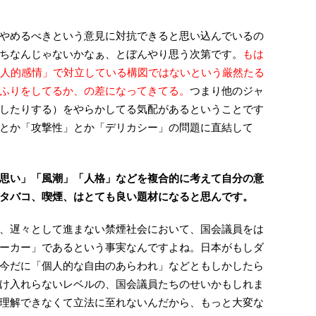
やめるべきという意見に対抗できると思い込んでいるの
ちなんじゃないかなぁ、とぼんやり思う次第です。
もは
個人的感情」で対立している構図ではないという厳然たる
ふりをしてるか、の差になってきてる。
つまり他のジャ
したりする）をやらかしてる気配があるということです
とか「攻撃性」とか「デリカシー」の問題に直結して
思い」「風潮」「人格」などを複合的に考えて自分の意
タバコ、喫煙、はとても良い題材になると思んです。
、遅々として進まない禁煙社会において、国会議員をは
ーカー」であるという事実なんですよね。日本がもしダ
今だに「個人的な自由のあらわれ」などともしかしたら
け入れらないレベルの、国会議員たちのせいかもしれま
理解できなくて立法に至れないんだから、もっと大変な