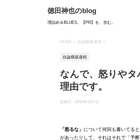
徳田神也のblog
理詰め＆BLUES。【PR】を、含む。
HOME
>
自論構築過程
>
自論構築過程
なんで、怒りやタ
理由です。
投稿日：
2018年3月7日
「怒るな」
について何回も書いてると
があったりして、それはそれで「予断