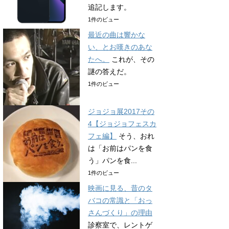
追記します。
1件のビュー
最近の曲は響かな
い、とお嘆きのあな
たへ。
これが、その
謎の答えだ。
1件のビュー
ジョジョ展2017その
4【ジョジョフェスカ
フェ編】
そう、おれ
は「お前はパンを食
う」パンを食...
1件のビュー
映画に見る、昔のタ
バコの常識と「おっ
さんづくり」の理由
診察室で、レントゲ