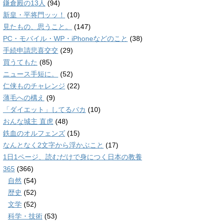
鎌倉殿の13人
(94)
新皇・平将門ッッ！
(10)
見たもの、思うこと。
(147)
PC・モバイル・WP・iPhoneなどのこと
(38)
手続申請悲喜交交
(29)
買うてもた
(85)
ニュース手短に。
(52)
仁侠ものチャレンジ
(22)
薄毛への構え
(9)
「ダイエット」してるバカ
(10)
おんな城主 直虎
(48)
鉄血のオルフェンズ
(15)
なんとなく2文字から浮かぶこと
(17)
1日1ページ、読むだけで身につく日本の教養
365
(366)
自然
(54)
歴史
(52)
文学
(52)
科学・技術
(53)