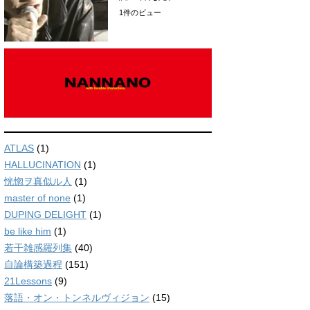
1件のビュー
ATLAS
(1)
HALLUCINATION
(1)
恍惚ヲ真似ル人
(1)
master of none
(1)
DUPING DELIGHT
(1)
be like him
(1)
若干雑感羅列集
(40)
自論構築過程
(151)
21Lessons
(9)
落語・オン・トンネルヴィジョン
(15)