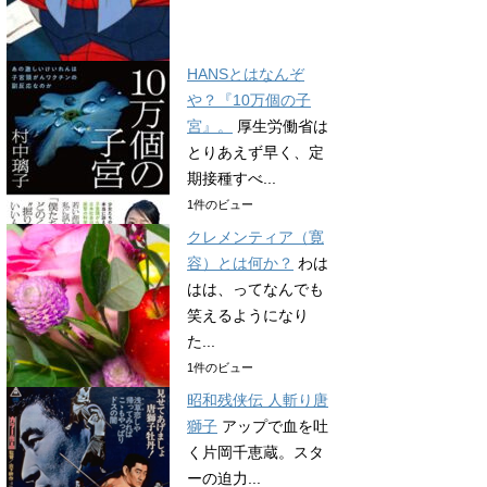
HANSとはなんぞ
や？『10万個の子
宮』。
厚生労働省は
とりあえず早く、定
期接種すべ...
1件のビュー
クレメンティア（寛
容）とは何か？
わは
はは、ってなんでも
笑えるようになり
た...
1件のビュー
昭和残侠伝 人斬り唐
獅子
アップで血を吐
く片岡千恵蔵。スタ
ーの迫力...