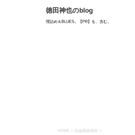
徳田神也のblog
理詰め＆BLUES。【PR】を、含む。
HOME
>
自論構築過程
>