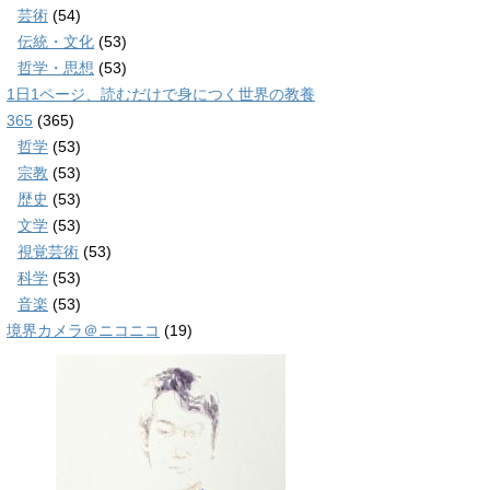
芸術
(54)
伝統・文化
(53)
哲学・思想
(53)
1日1ページ、読むだけで身につく世界の教養
365
(365)
哲学
(53)
宗教
(53)
歴史
(53)
文学
(53)
視覚芸術
(53)
科学
(53)
音楽
(53)
境界カメラ＠ニコニコ
(19)