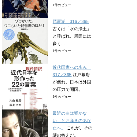
1件のビュー
琵琶湖 316／365
古くは「水の浄土」
と呼ばれ、周囲には
多く...
1件のビュー
近代国家への歩み
317／365
江戸幕府
が倒れ、日本は外国
の圧力で開国。
1件のビュー
最近の曲は響かな
い、とお嘆きのあな
たへ。
これが、その
謎の答えだ。