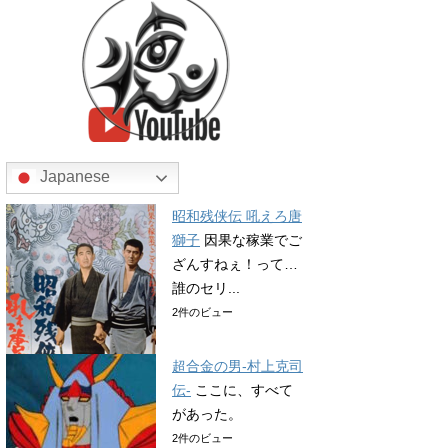
Japanese
昭和残侠伝 吼えろ唐
獅子
因果な稼業でご
ざんすねぇ！って…
誰のセリ...
2件のビュー
超合金の男-村上克司
伝-
ここに、すべて
があった。
2件のビュー