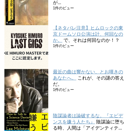
が...
1件のビュー
【ネタバレ注意】ヒムロックの東
京ドームソロ公演は計、何回なの
か。
で、それは何回なのか！？
1件のビュー
最近の曲は響かない、とお嘆きの
あなたへ。
これが、その謎の答え
だ。
1件のビュー
陰謀論者は論破するな。『エビデ
ンスを嫌う人たち』
陰謀論に堕ち
る時、人間は「アイデンティテ...