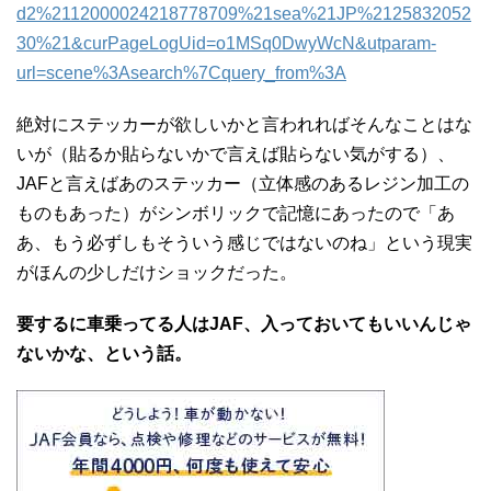
d2%2112000024218778709%21sea%21JP%2125832052
30%21&curPageLogUid=o1MSq0DwyWcN&utparam-
url=scene%3Asearch%7Cquery_from%3A
絶対にステッカーが欲しいかと言われればそんなことはな
いが（貼るか貼らないかで言えば貼らない気がする）、
JAFと言えばあのステッカー（立体感のあるレジン加工の
ものもあった）がシンボリックで記憶にあったので「あ
あ、もう必ずしもそういう感じではないのね」という現実
がほんの少しだけショックだった。
要するに車乗ってる人はJAF、入っておいてもいいんじゃ
ないかな、という話。