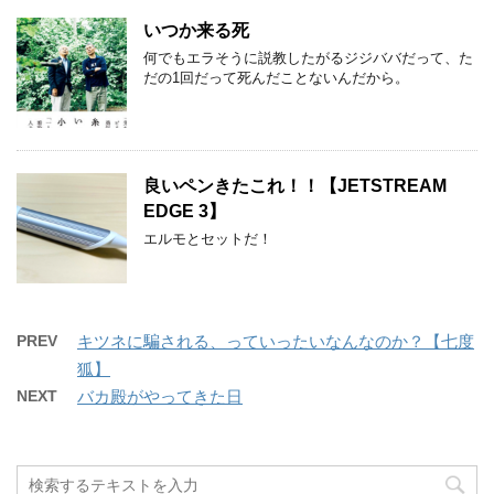
いつか来る死
何でもエラそうに説教したがるジジババだって、た
だの1回だって死んだことないんだから。
良いペンきたこれ！！【JETSTREAM
EDGE 3】
エルモとセットだ！
PREV
キツネに騙される、っていったいなんなのか？【七度
狐】
NEXT
バカ殿がやってきた日