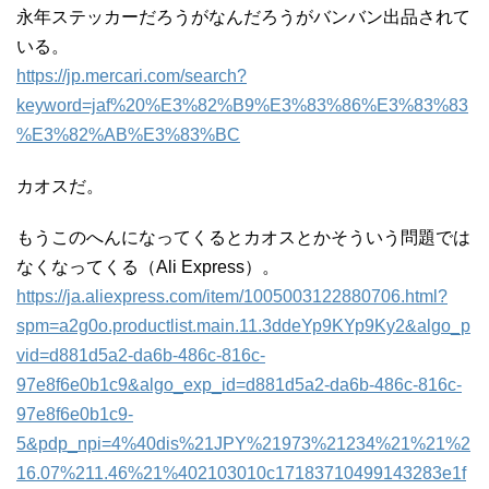
永年ステッカーだろうがなんだろうがバンバン出品されて
いる。
https://jp.mercari.com/search?
keyword=jaf%20%E3%82%B9%E3%83%86%E3%83%83
%E3%82%AB%E3%83%BC
カオスだ。
もうこのへんになってくるとカオスとかそういう問題では
なくなってくる（Ali Express）。
https://ja.aliexpress.com/item/1005003122880706.html?
spm=a2g0o.productlist.main.11.3ddeYp9KYp9Ky2&algo_p
vid=d881d5a2-da6b-486c-816c-
97e8f6e0b1c9&algo_exp_id=d881d5a2-da6b-486c-816c-
97e8f6e0b1c9-
5&pdp_npi=4%40dis%21JPY%21973%21234%21%21%2
16.07%211.46%21%402103010c17183710499143283e1f