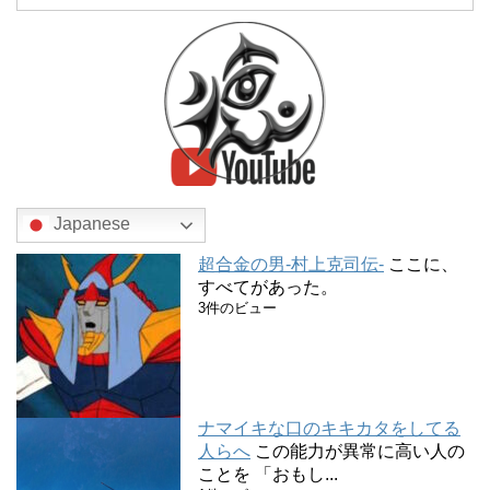
Japanese
超合金の男-村上克司伝-
ここに、
すべてがあった。
3件のビュー
ナマイキな口のキキカタをしてる
人らへ
この能力が異常に高い人の
ことを 「おもし...