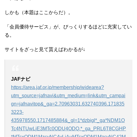
しかも（本題はここからだ）。
「会員優待サービス」が、びっくりするほどに充実してい
る。
サイトをざっと見て貰えばわかるが↓
JAFナビ
https://area.jaf.or.jp/membership/widearea?
utm_source=jafnavi&utm_medium=link&utm_campai
gn=jafnavitop&_ga=2.70963031.632740396.171835
3223-
435978550.1717485884&_gl=1*dzbigl*_ga*NDM1O
Tc4NTUwLjE3MTc0ODU4ODQ.*_ga_PRL6T8CGHP
*MTcxODM1MzcyNC4yLjAuMTcxODM1MzcyNC42M