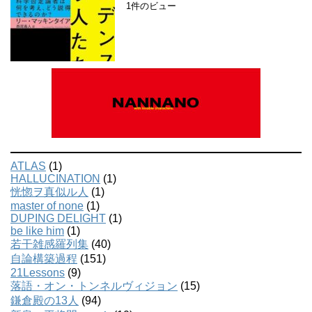
1件のビュー
ATLAS
(1)
HALLUCINATION
(1)
恍惚ヲ真似ル人
(1)
master of none
(1)
DUPING DELIGHT
(1)
be like him
(1)
若干雑感羅列集
(40)
自論構築過程
(151)
21Lessons
(9)
落語・オン・トンネルヴィジョン
(15)
鎌倉殿の13人
(94)