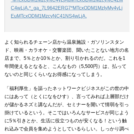
C4wLjA.*_ga_7L9642ERG7*MTcxODM1MzIyMy4yLj
EuMTcxODM1MzcyNC41NS4wLjA.
よく知られるチェーン店から温泉施設・ガソリンスタン
ド、映画・カラオケ・交響楽団、聞いたことない地方の名
店まで、5％とか10％とか、割り引かれるのだ。これを1
年間使えるとなると、こんなもの（5,500円）は、払って
ないのと同じくらいなお得感になってしまう。
「福利厚生」を謳ったネットワークビジネスがこの世の中
にはあって（とくになをひす）、言ってみれば上層部だけ
が儲かるネズミ講なんだが、セミナーを開いて情弱を引っ
掛けているという。そこではいろんなサービスが同じよう
に5％引きとか、生活に役立つものが安くなる！という触
れ込みで会員を集めようとしているらしい。しっかり調べ