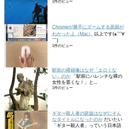
1件のビュー
Chromeが勝手にズームする原因が
わかったよ（Mac）
以上です(๑￣∀
￣)
1件のビュー
駅前の裸婦像はなぜ「エロくな
い」のか
「駅前にハレンチな裸の
女性を置くな！」と...
1件のビュー
ギター殺人者の凱旋はなぜにそん
なタイトルになったのか
だいたい
「ギター殺人者」っていう日本語