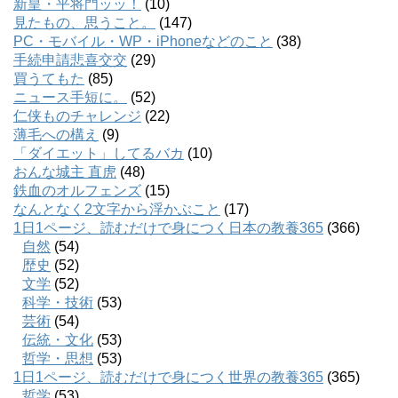
新皇・平将門ッッ！
(10)
見たもの、思うこと。
(147)
PC・モバイル・WP・iPhoneなどのこと
(38)
手続申請悲喜交交
(29)
買うてもた
(85)
ニュース手短に。
(52)
仁侠ものチャレンジ
(22)
薄毛への構え
(9)
「ダイエット」してるバカ
(10)
おんな城主 直虎
(48)
鉄血のオルフェンズ
(15)
なんとなく2文字から浮かぶこと
(17)
1日1ページ、読むだけで身につく日本の教養365
(366)
自然
(54)
歴史
(52)
文学
(52)
科学・技術
(53)
芸術
(54)
伝統・文化
(53)
哲学・思想
(53)
1日1ページ、読むだけで身につく世界の教養365
(365)
哲学
(53)