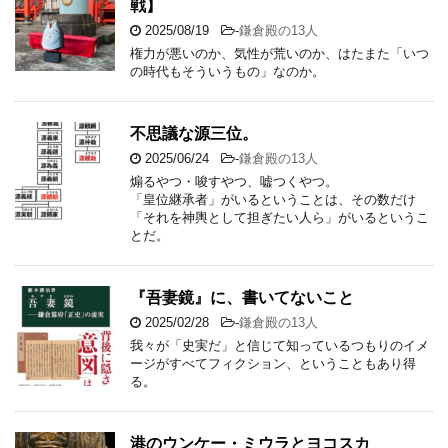
戦】
2025/08/19
-
鎌倉殿の13人
権力が悪いのか、気性が荒いのか、はたまた「いつ
の時代もそういうもの」なのか。
不思議な源三位。
2025/06/24
-
鎌倉殿の13人
煽るやつ・唆すやつ、嘘つくやつ。
「皇位継承者」がいるということは、その数だけ
「それを神輿として担ぎたい人ら」がいるというこ
とだ。
『吾妻鏡』に、書いてないこと
2025/02/28
-
鎌倉殿の13人
我々が「史実だ」と信じて知っているつもりのイメ
ージがすべてフィクション、ということもあり得
る。
港のウンケー・ミウラとヨコスカ