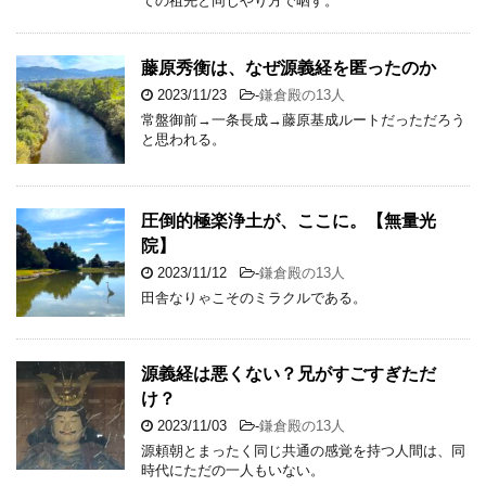
ての祖先と同じやり方で晒す。
藤原秀衡は、なぜ源義経を匿ったのか
2023/11/23
-
鎌倉殿の13人
常盤御前→一条長成→藤原基成ルートだっただろう
と思われる。
圧倒的極楽浄土が、ここに。【無量光
院】
2023/11/12
-
鎌倉殿の13人
田舎なりゃこそのミラクルである。
源義経は悪くない？兄がすごすぎただ
け？
2023/11/03
-
鎌倉殿の13人
源頼朝とまったく同じ共通の感覚を持つ人間は、同
時代にただの一人もいない。