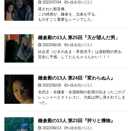
2022/07/04
-
鎌倉殿の13人
渡された観音像。
この姉弟が、鎌倉を、北条を守る。
ものすごく重要なシーンでした。
鎌倉殿の13人 第25回『天が望んだ男」
2022/06/26
-
鎌倉殿の13人
比企尼（ひきのあま・草笛光子）は源頼朝の死を、
完全に予感…してたんちゃうんかい！！！
鎌倉殿の13人 第24回『変わらぬ人』
2022/06/20
-
鎌倉殿の13人
全武士・全鎌倉・全源頼朝の欲望が詰まったこのプ
レッシャーとストレスに、大姫は押し潰されてしま
った。
鎌倉殿の13人 第23回『狩りと獲物』
2022/06/13
-
鎌倉殿の13人