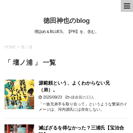
徳田神也のblog
理詰め＆BLUES。【PR】を、含む。
HOME
>
壇ノ浦
「 壇ノ浦 」 一覧
源範頼という、よくわからない兄
（弟）。
2025/09/23
-
鎌倉殿の13人
「一族兄弟手を取り合って」というような繁栄のイ
メージは、河内源氏には存在しない。
滅ばざるを得なかった？三浦氏【宝治合