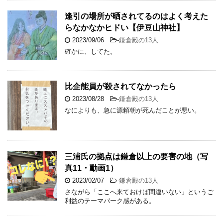
逢引の場所が晒されてるのはよく考えた
らなかなかヒドい【伊豆山神社】
2023/09/06
-
鎌倉殿の13人
確かに、してた。
比企能員が殺されてなかったら
2023/08/28
-
鎌倉殿の13人
なによりも、急に源頼朝が死んだことが悪い。
三浦氏の拠点は鎌倉以上の要害の地（写
真11・動画1）
2023/02/07
-
鎌倉殿の13人
さながら「ここへ来ておけば間違いない」というご
利益のテーマパーク感がある。