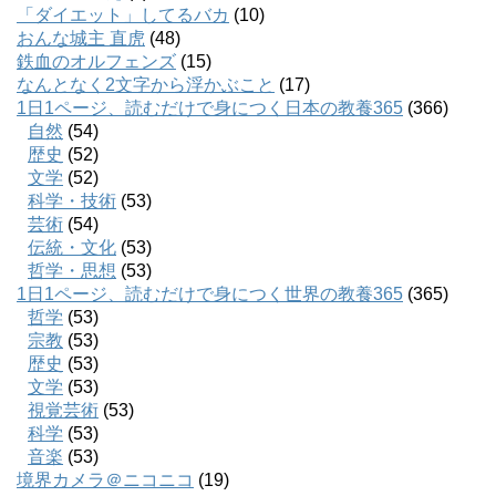
「ダイエット」してるバカ
(10)
おんな城主 直虎
(48)
鉄血のオルフェンズ
(15)
なんとなく2文字から浮かぶこと
(17)
1日1ページ、読むだけで身につく日本の教養365
(366)
自然
(54)
歴史
(52)
文学
(52)
科学・技術
(53)
芸術
(54)
伝統・文化
(53)
哲学・思想
(53)
1日1ページ、読むだけで身につく世界の教養365
(365)
哲学
(53)
宗教
(53)
歴史
(53)
文学
(53)
視覚芸術
(53)
科学
(53)
音楽
(53)
境界カメラ＠ニコニコ
(19)