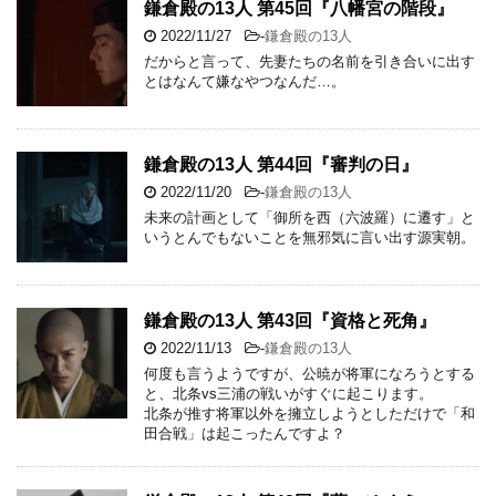
鎌倉殿の13人 第45回『八幡宮の階段』
2022/11/27
-
鎌倉殿の13人
だからと言って、先妻たちの名前を引き合いに出す
とはなんて嫌なやつなんだ…。
鎌倉殿の13人 第44回『審判の日』
2022/11/20
-
鎌倉殿の13人
未来の計画として「御所を西（六波羅）に遷す」と
いうとんでもないことを無邪気に言い出す源実朝。
鎌倉殿の13人 第43回『資格と死角』
2022/11/13
-
鎌倉殿の13人
何度も言うようですが、公暁が将軍になろうとする
と、北条vs三浦の戦いがすぐに起こります。
北条が推す将軍以外を擁立しようとしただけで「和
田合戦」は起こったんですよ？