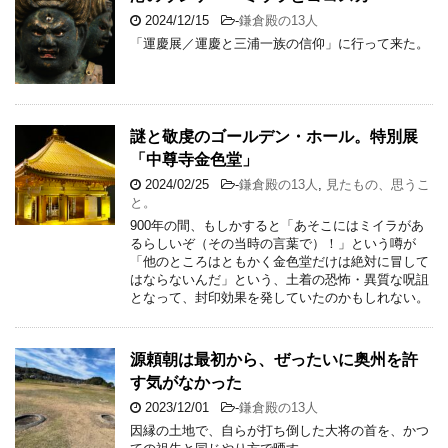
2024/12/15
-
鎌倉殿の13人
「運慶展／運慶と三浦一族の信仰」に行って来た。
謎と敬虔のゴールデン・ホール。特別展
「中尊寺金色堂」
2024/02/25
-
鎌倉殿の13人
,
見たもの、思うこ
と。
900年の間、もしかすると「あそこにはミイラがあ
るらしいぞ（その当時の言葉で）！」という噂が
「他のところはともかく金色堂だけは絶対に冒して
はならないんだ」という、土着の恐怖・異質な呪詛
となって、封印効果を発していたのかもしれない。
源頼朝は最初から、ぜったいに奥州を許
す気がなかった
2023/12/01
-
鎌倉殿の13人
因縁の土地で、自らが打ち倒した大将の首を、かつ