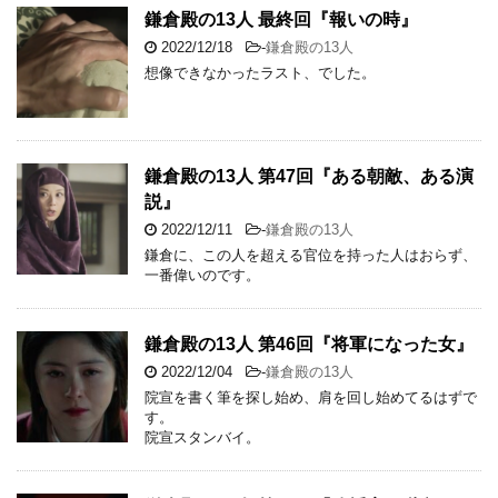
鎌倉殿の13人 最終回『報いの時』
2022/12/18
-
鎌倉殿の13人
想像できなかったラスト、でした。
鎌倉殿の13人 第47回『ある朝敵、ある演
説』
2022/12/11
-
鎌倉殿の13人
鎌倉に、この人を超える官位を持った人はおらず、
一番偉いのです。
鎌倉殿の13人 第46回『将軍になった女』
2022/12/04
-
鎌倉殿の13人
院宣を書く筆を探し始め、肩を回し始めてるはずで
す。
院宣スタンバイ。