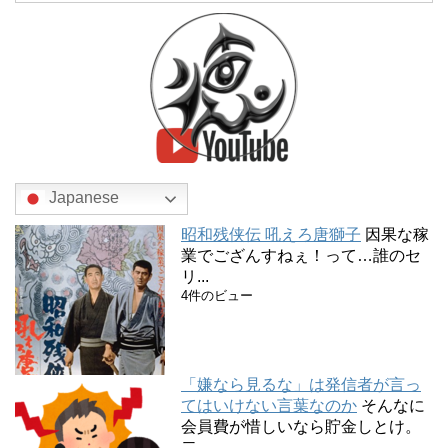
Japanese
昭和残侠伝 吼えろ唐獅子
因果な稼
業でござんすねぇ！って…誰のセ
リ...
4件のビュー
「嫌なら見るな」は発信者が言っ
てはいけない言葉なのか
そんなに
会員費が惜しいなら貯金しとけ。
二...