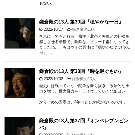
もない。
鎌倉殿の13人 第39回『穏やかな一日』
2022/10/17
-
鎌倉殿の13人
それにしてもどれも、執権・北条と将軍との軋轢を
感じさせる暗鬱で、陰険なエピソード群になってき
ましたね…。もはやその実体は「穏やかな“だけ”の1
日」…。
鎌倉殿の13人 第38回『時を継ぐもの』
2022/10/02
-
鎌倉殿の13人
歴史には残っていない闘争を勝ち抜き、政治的な圧
力を増し、巨大権力をドライヴしていく北条ヨシト
キ。
かりそめの安寧は、8年ほどしか続かないのです。
鎌倉殿の13人 第37回『オンベレブンビン
バ』