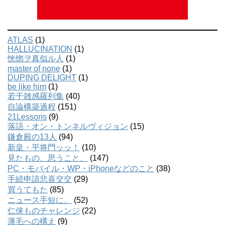
ATLAS
(1)
HALLUCINATION
(1)
恍惚ヲ真似ル人
(1)
master of none
(1)
DUPING DELIGHT
(1)
be like him
(1)
若干雑感羅列集
(40)
自論構築過程
(151)
21Lessons
(9)
落語・オン・トンネルヴィジョン
(15)
鎌倉殿の13人
(94)
新皇・平将門ッッ！
(10)
見たもの、思うこと。
(147)
PC・モバイル・WP・iPhoneなどのこと
(38)
手続申請悲喜交交
(29)
買うてもた
(85)
ニュース手短に。
(52)
仁侠ものチャレンジ
(22)
薄毛への構え
(9)