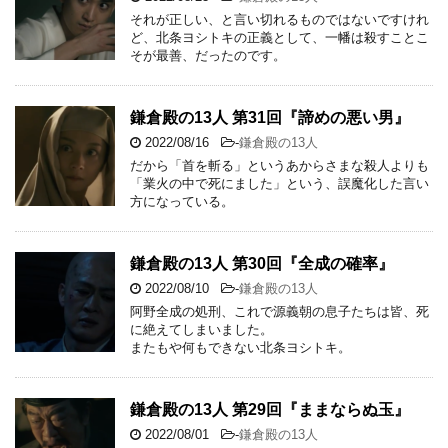
それが正しい、と言い切れるものではないですけれ
ど、北条ヨシトキの正義として、一幡は殺すことこ
そが最善、だったのです。
鎌倉殿の13人 第31回『諦めの悪い男』
2022/08/16
-
鎌倉殿の13人
だから「首を斬る」というあからさまな殺人よりも
「業火の中で死にました」という、誤魔化した言い
方になっている。
鎌倉殿の13人 第30回『全成の確率』
2022/08/10
-
鎌倉殿の13人
阿野全成の処刑、これで源義朝の息子たちは皆、死
に絶えてしまいました。
またもや何もできない北条ヨシトキ。
鎌倉殿の13人 第29回『ままならぬ玉』
2022/08/01
-
鎌倉殿の13人