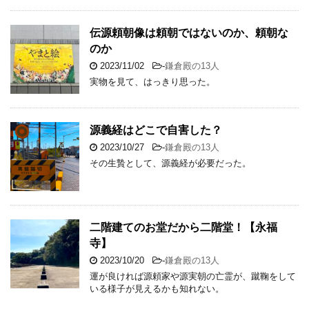
伝源頼朝像は頼朝ではないのか、頼朝な
のか
2023/11/02
-
鎌倉殿の13人
実物を見て、はっきり思った。
源義経はどこで自害した？
2023/10/27
-
鎌倉殿の13人
その生贄として、源義経が必要だった。
二階建てのお堂だから二階堂！【永福
寺】
2023/10/20
-
鎌倉殿の13人
運が良ければ源頼家や源実朝の亡霊が、蹴鞠をして
いる様子が見えるかも知れない。