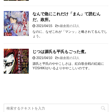
なんで急にこれだけ「まん」て読むん
だ、政所。
2021/04/15
-
鎌倉殿の13人
なのに、なぜこれが「マンッ」と略されてるんでし
ょう。
じつは源氏も平氏もごった煮。
2021/04/10
-
鎌倉殿の13人
源氏と平氏のややこしさは、紅白歌合戦の紅組に
YOSHIKIがいるよりややこしいのです。