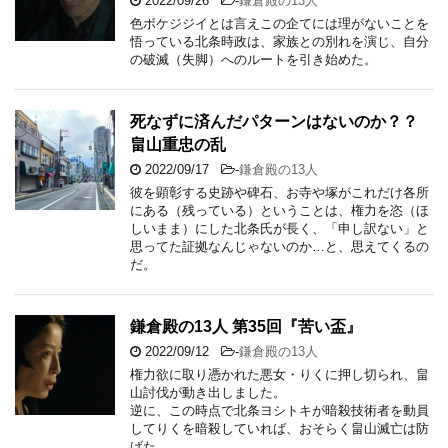
2022/09/26
-
鎌倉殿の13人
色ボケジジイとは言えこの企てには理がないことを
悟っている北条時政は、家族との別れを演じ、自分
の破滅（失脚）へのルートを引き始めた。
死なずに済んだパターンはないのか？？
畠山重忠の乱
2022/09/17
-
鎌倉殿の13人
彼を顕彰する史跡や碑石、お寺や塚がこれだけ各所
にある（残っている）ということは、権力を恣（ほ
しいまま）にした北条氏が長く、「申し訳ない」と
思ってた証拠なんじゃないのか…と、思えてくるの
だ。
鎌倉殿の13人 第35回『苦い盃』
2022/09/12
-
鎌倉殿の13人
権力欲に取り憑かれた悪女・りくに押し切られ、畠
山討伐が動き出しました。
逆に、この時点で北条ヨシトキが暗殺技術者を動員
してりくを暗殺していれば、おそらく畠山滅亡は防
げた。