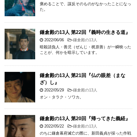
褒めることで、謀反そのものがなかったことになっ
た。
鎌倉殿の13人 第22回『義時の生きる道』
2022/06/06
-
鎌倉殿の13人
暗殺請負人・善児（ぜんじ・梶原善）が一瞬映った
ことが、何かを暗示しています。
鎌倉殿の13人 第21回『仏の眼差（まな
ざ）し』
2022/05/29
-
鎌倉殿の13人
オン・タラク・ソワカ。
鎌倉殿の13人 第20回『帰ってきた義経』
2022/05/22
-
鎌倉殿の13人
のちに鎌倉幕府滅亡の際に、新田義貞が採った作戦