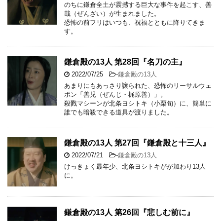
のちに鎌倉全土が震撼する巨大な事件を起こす、善
哉（ぜんざい）が生まれました。
恐怖の前フリはいつも、祝福とともに降りてきま
す。
鎌倉殿の13人 第28回『名刀の主』
2022/07/25
-
鎌倉殿の13人
あまりにもあっさり譲られた、恐怖のリーサルウェ
ポン「善児（ぜんじ・梶原善）」。
殺戮マシーンが北条ヨシトキ（小栗旬）に、簡単に
誰でも暗殺できる道具が渡りました。
鎌倉殿の13人 第27回『鎌倉殿と十三人』
2022/07/21
-
鎌倉殿の13人
けっきょく最年少、北条ヨシトキがが加わり13人
に。
鎌倉殿の13人 第26回『悲しむ前に』