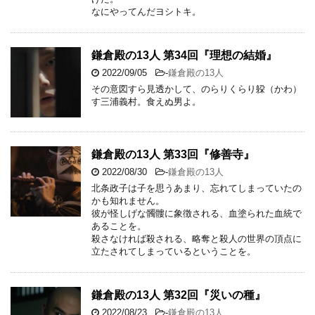
なにやってんだヨシトキ。
鎌倉殿の13人 第34回『理想の結婚』
2022/09/05
-
鎌倉殿の13人
その意図すら見透かして、のらりくらり躱（かわ）
す三浦義村。食えぬ男よ。
鎌倉殿の13人 第33回『修善寺』
2022/08/30
-
鎌倉殿の13人
北条政子は子を思うあまり、忘れてしまっていたの
かも知れません。
彼が怪しげな髑髏に象徴される、血塗られた血統で
あることを。
殺さなければ殺される、略奪と殺人の世界の頂点に
立たされてしまっているということを。
鎌倉殿の13人 第32回『災いの種』
2022/08/23
-
鎌倉殿の13人