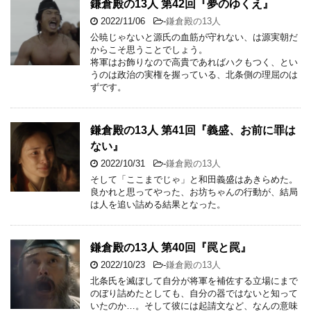
鎌倉殿の13人 第42回『夢のゆくえ』
2022/11/06
-
鎌倉殿の13人
公暁じゃないと源氏の血筋が守れない、は源実朝だ
からこそ思うことでしょう。
将軍はお飾りなので高貴であればハクもつく、とい
うのは政治の実権を握っている、北条側の理屈のは
ずです。
鎌倉殿の13人 第41回『義盛、お前に罪は
ない』
2022/10/31
-
鎌倉殿の13人
そして「ここまでじゃ」と和田義盛はあきらめた。
良かれと思ってやった、お坊ちゃんの行動が、結局
は人を追い詰める結果となった。
鎌倉殿の13人 第40回『罠と罠』
2022/10/23
-
鎌倉殿の13人
北条氏を滅ぼして自分が将軍を補佐する立場にまで
のぼり詰めたとしても、自分の器ではないと知って
いたのか…。そして彼には起請文など、なんの意味