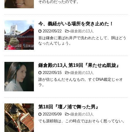
そのものだったのです。
今、義経がいる場所を突き止めた！
2022/05/22
-
鎌倉殿の13人
首は鎌倉に運ばれ井戸で洗われたとして、胴はどう
なったんでしょう。
鎌倉殿の13人 第19回『果たせぬ凱旋』
2022/05/15
-
鎌倉殿の13人
誰が信じるんだそんなもの。すぐDNA鑑定じゃオ
ラ。
第18回『壇ノ浦で舞った男』
2022/05/09
-
鎌倉殿の13人
でも源頼朝は、この時点ではおそらく怒ってない。