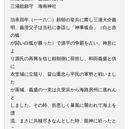
三浦総鎮守 海南神社
治承四年（一一八〇）頼朝の挙兵に際し三浦大介義
明、義澄父子は当社に参詣し「神事狐合」（白と赤
の狐
が闘い白狐が勝った）で源平の争覇を占い、神意に
よ
り源氏の再興を信じ頼朝側に荷担し、和田義盛と供
に
衣笠城に立籠り、畠山重忠ら平氏の軍勢と戦いまし
た
が落城、義盛の一党は久里浜から海路房州に逃れん
と
しました。その時、折悪しく暴風に襲われて海上を
漂
流、まさに兵糧尽きなんとした時、龍神に祈ったと
こ