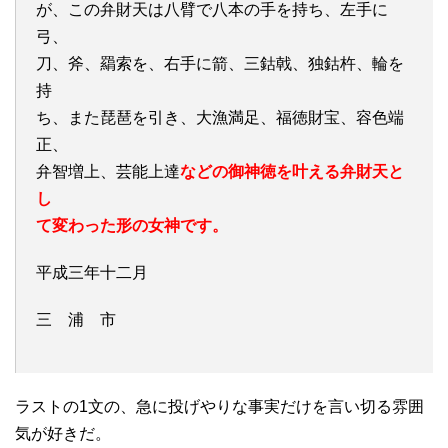
が、この弁財天は八臂で八本の手を持ち、左手に
弓、
刀、斧、羂索を、右手に箭、三鈷戟、独鈷杵、輪を
持
ち、また琵琶を引き、大漁満足、福徳財宝、容色端
正、
弁智増上、芸能上達
などの御神徳を叶える弁財天と
し
て変わった形の女神です。
平成三年十二月
三 浦 市
ラストの1文の、急に投げやりな事実だけを言い切る雰囲
気が好きだ。