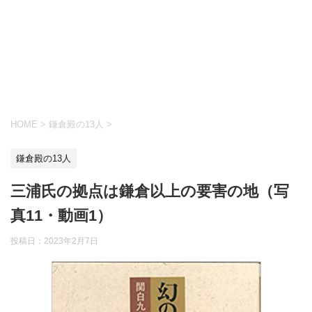
HOME
>
鎌倉殿の13人
>
鎌倉殿の13人
三浦氏の拠点は鎌倉以上の要害の地（写
真11・動画1）
投稿日：
2023年2月7日