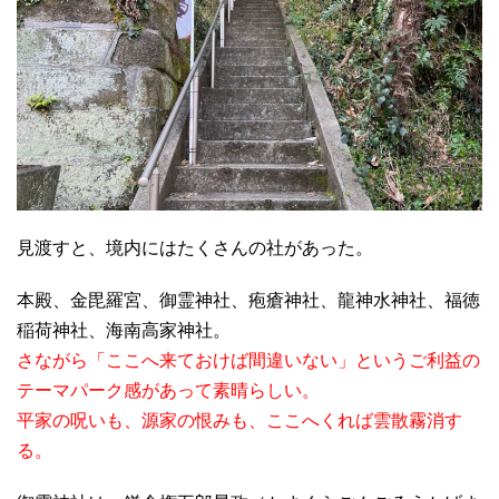
見渡すと、境内にはたくさんの社があった。
本殿、金毘羅宮、御霊神社、疱瘡神社、龍神水神社、福徳
稲荷神社、海南高家神社。
さながら「ここへ来ておけば間違いない」というご利益の
テーマパーク感があって素晴らしい。
平家の呪いも、源家の恨みも、ここへくれば雲散霧消す
る。