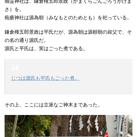
御霊神社は、鎌倉権五郎景政（かまくらごんごろうかげま
さ）を。
疱瘡神社は源為朝（みなもとのためとも）を祀っている。
鎌倉権五郎景政は平氏だが、源為朝は源頼朝の叔父で、そ
の名の通り源氏だ。
源氏と平氏は、実はごった煮である。
じつは源氏も平氏もごった煮。
その上、ここには立派なご神木まであった。