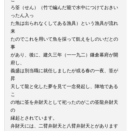
ろ筌（せん）（竹で編んだ籠で水中につけておきい
ったん入っ
た魚は出られなくしてある漁具）という漁具が流れ
来
たのでこれを用いて魚を採って飢えをしのいだとの
事
があり、後に、建久三年（一一九二）鎌倉幕府が開
府し、
義盛は別当職に就任しましたが或る春の一夜、筌が
昇
天して龍と化した夢を見て一念発起し、陣地である
こ
の地に筌を弁財天として祀ったのがこの筌龍弁財天
の
縁起とされています。
弁財天には、二臂弁財天と八臂弁財天とがあります