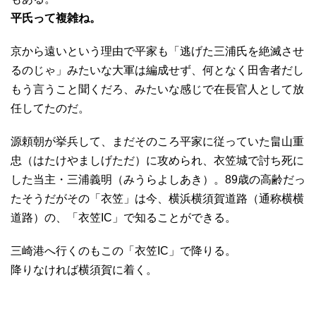
平氏って複雑ね。
京から遠いという理由で平家も「逃げた三浦氏を絶滅させ
るのじゃ」みたいな大軍は編成せず、何となく田舎者だし
もう言うこと聞くだろ、みたいな感じで在長官人として放
任してたのだ。
源頼朝が挙兵して、まだそのころ平家に従っていた畠山重
忠（はたけやましげただ）に攻められ、衣笠城で討ち死に
した当主・三浦義明（みうらよしあき）。89歳の高齢だっ
たそうだがその「衣笠」は今、横浜横須賀道路（通称横横
道路）の、「衣笠IC」で知ることができる。
三崎港へ行くのもこの「衣笠IC」で降りる。
降りなければ横須賀に着く。