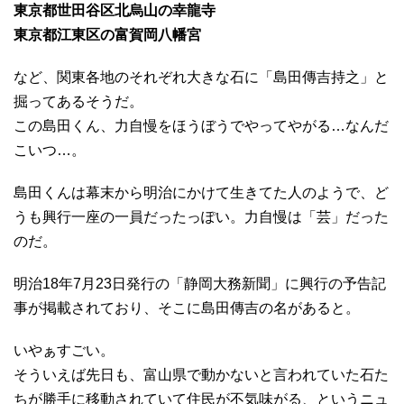
東京都世田谷区北烏山の幸龍寺
東京都江東区の富賀岡八幡宮
など、関東各地のそれぞれ大きな石に「島田傳吉持之」と
掘ってあるそうだ。
この島田くん、力自慢をほうぼうでやってやがる…なんだ
こいつ…。
島田くんは幕末から明治にかけて生きてた人のようで、ど
うも興行一座の一員だったっぽい。力自慢は「芸」だった
のだ。
明治18年7月23日発行の「静岡大務新聞」に興行の予告記
事が掲載されており、そこに島田傳吉の名があると。
いやぁすごい。
そういえば先日も、富山県で動かないと言われていた石た
ちが勝手に移動されていて住民が不気味がる、というニュ