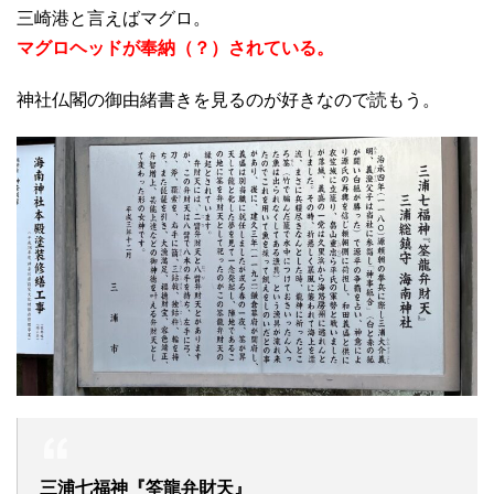
三崎港と言えばマグロ。
マグロヘッドが奉納（？）されている。
神社仏閣の御由緒書きを見るのが好きなので読もう。
三浦七福神『筌龍弁財天』