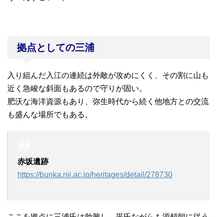
拠点としての三浦
入り組んだ入江の連続は外敵が攻めにくく、その割に山も
近く急峻な斜面もあるので守りが固い。
肥沃な海洋資源もあり、弥生時代から続く他地方との交流
も盛んな場所でもある。
赤坂遺跡
https://bunka.nii.ac.jp/heritages/detail/278730
ここを拠点に三浦氏は勃興し、平氏ながらも源頼朝に従う