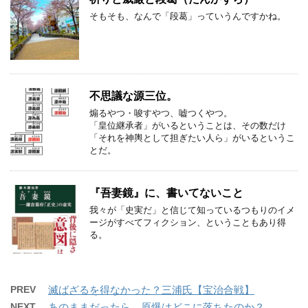
そもそも、なんで「段葛」っていうんですかね。
不思議な源三位。
煽るやつ・唆すやつ、嘘つくやつ。
「皇位継承者」がいるということは、その数だけ
「それを神輿として担ぎたい人ら」がいるというこ
とだ。
『吾妻鏡』に、書いてないこと
我々が「史実だ」と信じて知っているつもりのイメ
ージがすべてフィクション、ということもあり得
る。
PREV
滅ばざるを得なかった？三浦氏【宝治合戦】
NEXT
あのままだったら、原爆はどこに落ちたのか？