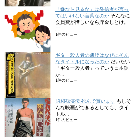
「嫌なら見るな」は発信者が言っ
てはいけない言葉なのか
そんなに
会員費が惜しいなら貯金しとけ。
二...
1件のビュー
ギター殺人者の凱旋はなぜにそん
なタイトルになったのか
だいたい
「ギター殺人者」っていう日本語
が...
1件のビュー
昭和残侠伝 死んで貰います
もしそ
んな映画ができるとしても、タイ
トル...
1件のビュー