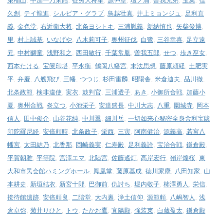
束稲山
,
中加一乃末陪
,
征夷大将軍
,
源仲章
,
壇ノ浦
,
曽我兄弟
,
玉葉
,
佳
久創
,
テイ龍進
,
シルビア・グラブ
,
鳥越壮真
,
井上ミョンジュ
,
足利直
義
,
金色堂
,
右近衛大将
,
北条ヨシトキ
,
三浦胤義
,
新納慎也
,
矢柴俊博
,
里
,
村上誠基
,
いなげや
,
八木莉可子
,
奥州征伐
,
白鷺
,
三谷幸喜
,
足立遠
元
,
中村獅童
,
浅野和之
,
西田敏行
,
千葉常胤
,
曽我五郎
,
せつ
,
歩き巫女
,
西本たける
,
宝篋印塔
,
平永衡
,
鶴岡八幡宮
,
末法思想
,
藤原頼経
,
土肥実
平
,
弁慶
,
八艘飛び
,
三幡
,
つつじ
,
杉田雷麟
,
昭陽舎
,
米倉迪夫
,
品川徹
,
北条政範
,
検非違使
,
実衣
,
鼓判官
,
三浦透子
,
あき
,
小御所合戦
,
加藤小
夏
,
奥州合戦
,
炎立つ
,
小池栄子
,
安達盛長
,
中川大志
,
八重
,
園城寺
,
岡本
信人
,
田中俊介
,
山谷花純
,
中川翼
,
細川岳
,
一切如来心秘密全身舎利宝篋
印陀羅尼経
,
安倍頼時
,
北条政子
,
栄西
,
三寅
,
阿南健治
,
源義高
,
若宮八
幡宮
,
太田結乃
,
北香那
,
岡崎義実
,
仁寿殿
,
足利義詮
,
宝治合戦
,
鎌倉殿
,
平賀朝雅
,
平等院
,
宮澤エマ
,
北陸宮
,
佐藤遙灯
,
高岸宏行
,
嶺岸煌桜
,
東
大和市民会館ハミングホール
,
鳳凰堂
,
藤原基成
,
徳川家康
,
八田知家
,
山
本耕史
,
新垣結衣
,
新宮十郎
,
巴御前
,
仇討ち
,
堀内敬子
,
柿澤勇人
,
栄信
,
接待館遺跡
,
安倍頼良
,
二階堂
,
大内裏
,
浄土信仰
,
源範頼
,
八嶋智人
,
浅
倉卓弥
,
菊井りひと
,
トウ
,
たかお鷹
,
宜陽殿
,
強装束
,
白蔵盈太
,
鎌倉殿