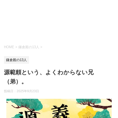
HOME
>
鎌倉殿の13人
>
鎌倉殿の13人
源範頼という、よくわからない兄
（弟）。
投稿日：
2025年9月23日