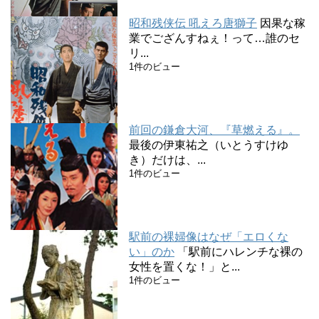
昭和残侠伝 吼えろ唐獅子
因果な稼
業でござんすねぇ！って…誰のセ
リ...
1件のビュー
前回の鎌倉大河、『草燃える』。
最後の伊東祐之（いとうすけゆ
き）だけは、...
1件のビュー
駅前の裸婦像はなぜ「エロくな
い」のか
「駅前にハレンチな裸の
女性を置くな！」と...
1件のビュー