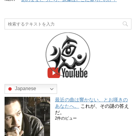
Japanese
最近の曲は響かない、とお嘆きの
あなたへ。
これが、その謎の答え
だ。
2件のビュー