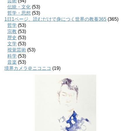
芸術
(54)
伝統・文化
(53)
哲学・思想
(53)
1日1ページ、読むだけで身につく世界の教養365
(365)
哲学
(53)
宗教
(53)
歴史
(53)
文学
(53)
視覚芸術
(53)
科学
(53)
音楽
(53)
境界カメラ＠ニコニコ
(19)