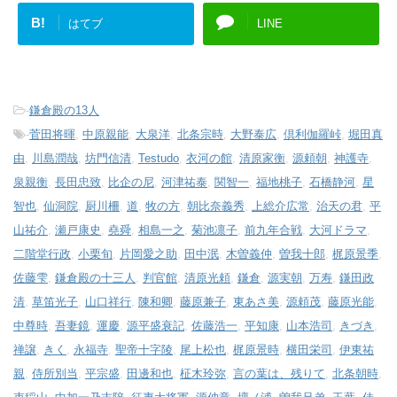
B!
はてブ
LINE
-
鎌倉殿の13人
-
菅田将暉
,
中原親能
,
大泉洋
,
北条宗時
,
大野泰広
,
倶利伽羅峠
,
堀田真
由
,
川島潤哉
,
坊門信清
,
Testudo
,
衣河の館
,
清原家衡
,
源頼朝
,
神護寺
,
泉親衡
,
長田忠致
,
比企の尼
,
河津祐泰
,
関智一
,
福地桃子
,
石橋静河
,
星
智也
,
仙洞院
,
厨川柵
,
道
,
牧の方
,
朝比奈義秀
,
上総介広常
,
治天の君
,
平
山祐介
,
瀬戸康史
,
堯舜
,
相島一之
,
菊池凛子
,
前九年合戦
,
大河ドラマ
,
二階堂行政
,
小栗旬
,
片岡愛之助
,
田中泯
,
木曽義仲
,
曽我十郎
,
梶原景季
,
佐藤雫
,
鎌倉殿の十三人
,
判官館
,
清原光頼
,
鎌倉
,
源実朝
,
万寿
,
鎌田政
清
,
草笛光子
,
山口祥行
,
陳和卿
,
藤原兼子
,
東あさ美
,
源頼茂
,
藤原光能
,
中尊時
,
吾妻鏡
,
運慶
,
源平盛衰記
,
佐藤浩一
,
平知康
,
山本浩司
,
きづき
,
禅譲
,
きく
,
永福寺
,
聖帝十字陵
,
尾上松也
,
梶原景時
,
横田栄司
,
伊東祐
親
,
侍所別当
,
平宗盛
,
田邊和也
,
柾木玲弥
,
言の葉は、残りて
,
北条朝時
,