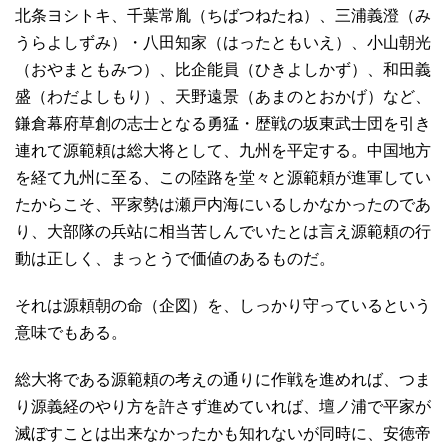
北条ヨシトキ、千葉常胤（ちばつねたね）、三浦義澄（み
うらよしずみ）・八田知家（はったともいえ）、小山朝光
（おやまともみつ）、比企能員（ひきよしかず）、和田義
盛（わだよしもり）、天野遠景（あまのとおかげ）など、
鎌倉幕府草創の志士となる勇猛・歴戦の坂東武士団を引き
連れて源範頼は総大将として、九州を平定する。中国地方
を経て九州に至る、この陸路を堂々と源範頼が進軍してい
たからこそ、平家勢は瀬戸内海にいるしかなかったのであ
り、大部隊の兵站に相当苦しんでいたとは言え源範頼の行
動は正しく、まっとうで価値のあるものだ。
それは源頼朝の命（企図）を、しっかり守っているという
意味でもある。
総大将である源範頼の考えの通りに作戦を進めれば、つま
り源義経のやり方を許さず進めていれば、壇ノ浦で平家が
滅ぼすことは出来なかったかも知れないが同時に、安徳帝