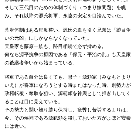
そして三代目のための体制づくり（つまり嫁問題）を睨
み、それ以降の源氏将軍、永遠の安定を目論んでいた。
幕府体制はある程度整い、源氏の血を引く兄弟は「跡目争
いの元凶」にしかならなくなっていた。
天皇家も藤原一族も、跡目相続で必ず揉める。
何なら源平抗争の原因である「保元・平治の乱」も天皇家
の後継者争いから始まっている。
将軍である自分は良くても、息子・源頼家（みなもとより
いえ）が将軍になろうとする時またはなった時、別勢力が
政権転覆・奪取を狙い、源範頼を神輿として担ぎ出してく
ることは目に見えている。
その勢力と闘い競り勝ち保持し、疲弊し苦労するよりは、
今、その候補である源範頼を殺しておいた方がよほど安泰
には近い。