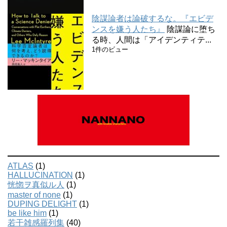
陰謀論者は論破するな。『エビデ
ンスを嫌う人たち』
陰謀論に堕ち
る時、人間は「アイデンティテ...
1件のビュー
ATLAS
(1)
HALLUCINATION
(1)
恍惚ヲ真似ル人
(1)
master of none
(1)
DUPING DELIGHT
(1)
be like him
(1)
若干雑感羅列集
(40)