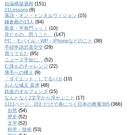
自論構築過程
(151)
21Lessons
(9)
落語・オン・トンネルヴィジョン
(15)
鎌倉殿の13人
(94)
新皇・平将門ッッ！
(10)
見たもの、思うこと。
(147)
PC・モバイル・WP・iPhoneなどのこと
(38)
手続申請悲喜交交
(29)
買うてもた
(85)
ニュース手短に。
(52)
仁侠ものチャレンジ
(22)
薄毛への構え
(9)
「ダイエット」してるバカ
(10)
おんな城主 直虎
(48)
鉄血のオルフェンズ
(15)
なんとなく2文字から浮かぶこと
(17)
1日1ページ、読むだけで身につく日本の教養365
(366)
自然
(54)
歴史
(52)
文学
(52)
科学・技術
(53)