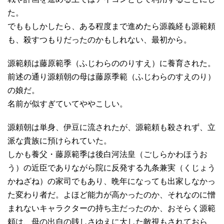
た。
でももしかしたら、ある程度まで進めたら源義経も源範頼
も、殺すつもりだったのかもしれない、最初から。
源範頼は藤原範季（ふじわらののりすえ）に養育された。
前述の通り源頼朝の母は藤原季範（ふじわらのすえのり）
の娘だ。
名前が似すぎていてややこしい。
源頼朝は単身、伊豆に流されたが、源範頼も殺されず、立
派な貴族に預けられていた。
しかも養父・藤原範季は後白河法皇（ごしらかわほうお
う）の近臣でありながら院に反発する九条兼実（くじょう
かねざね）の家司でもあり、晩年になっても出家しなかっ
た変わり者だ。よほど能力が高かったのか、それなのに憎
まれないキャラクターの持ち主だったのか、おそらく源範
頼は、母の出自の賎しさゆえに大した敵視もされておら