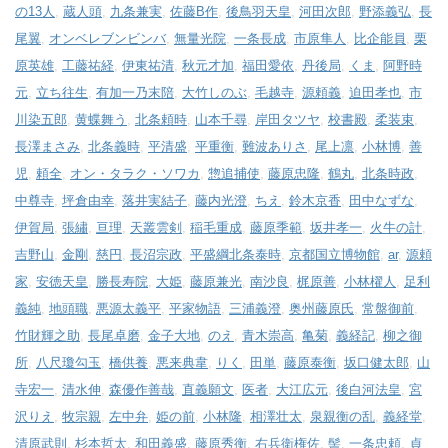
の13人
,
蔵人頭
,
九条兼実
,
佐藤B作
,
後鳥羽天皇
,
河田次郎
,
野添義弘
,
長
尾翼
,
オンベレブンビンバ
,
無量光院
,
一条長成
,
市原隼人
,
比企能員
,
栗
原英雄
,
工藤祐経
,
伊東祐清
,
秋元才加
,
福田愛依
,
丹後局
,
くま
,
阿野時
元
,
立ち往生
,
有加一乃末陪
,
大竹しのぶ
,
毛越寺
,
源頼義
,
迫田孝也
,
市
川染五郎
,
黄蝶舞う
,
北条頼時
,
山本千尋
,
岸田タツヤ
,
校書殿
,
柔装束
,
長澤まさみ
,
北条義時
,
平清盛
,
平重衡
,
難波ありさ
,
尾上凛
,
小林博
,
善
児
,
頼全
,
オン・タラク・ソワカ
,
惣追捕使
,
藤原忠隆
,
鶴丸
,
北条時政
,
中尊寺
,
坪倉由幸
,
落井実結子
,
藤内光澄
,
ちえ
,
鈴木京香
,
田中なずな
,
伊賀局
,
張繡
,
亘理
,
天叢雲剣
,
稲毛重成
,
藤原季範
,
坂井孝一
,
火牛の計
,
吉野山
,
金剛
,
慈円
,
長沼宗政
,
平盛綱北条泰時
,
京都国立博物館
,
ar
,
源頼
家
,
安徳天皇
,
勝長寿院
,
大姫
,
藤原兼光
,
南沙良
,
梶原善
,
小林櫂人
,
足利
義純
,
地頭職
,
悪源太義平
,
平家物語
,
三浦義澄
,
奥州藤原氏
,
常盤御前
,
竹財輝之助
,
長尾卓磨
,
金子大地
,
のえ
,
青木崇高
,
亀菊
,
義経記
,
柳之御
所
,
八尺瓊勾玉
,
橋供養
,
悪来典韋
,
りく
,
田単
,
藤原泰衡
,
坂口健太郎
,
山
寺宏一
,
清水伸
,
森優作善哉
,
直義願文
,
医者
,
大江広元
,
後白河法皇
,
宮
沢りえ
,
牧宗親
,
左中弁
,
姫の前
,
小林隆
,
相澤壮太
,
泉親衡の乱
,
義経堂
,
清原武則
,
杉本哲太
,
和田義盛
,
藤原秀衡
,
右兵衛権佐
,
髻
,
一条忠頼
,
貞