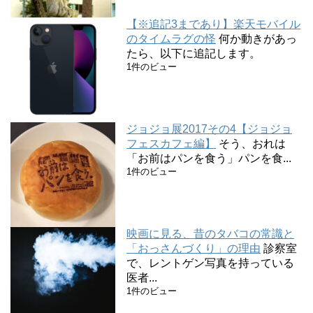
【※追記3まであり】楽天モバイル
のタイムラグの怪
何か動きがあっ
たら、以下に追記します。
1件のビュー
ジョジョ展2017その4【ジョジョ
フェスカフェ編】
そう、おれは
「お前はパンを食う」パンを食...
1件のビュー
映画に見る、昔のタバコの常識と
「おっさんづくり」の理由
診察室
で、レントゲン写真を持っている
医者...
1件のビュー