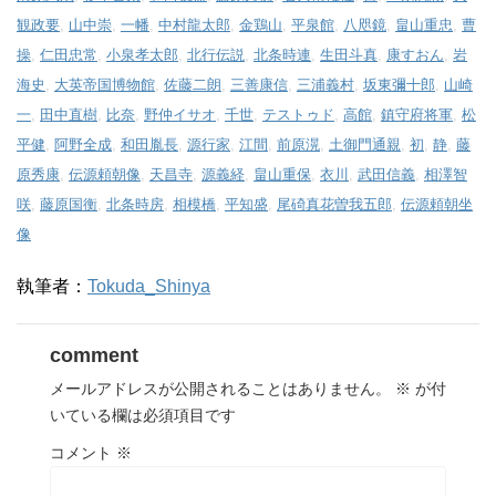
観政要
,
山中崇
,
一幡
,
中村龍太郎
,
金鶏山
,
平泉館
,
八咫鏡
,
畠山重忠
,
曹
操
,
仁田忠常
,
小泉孝太郎
,
北行伝説
,
北条時連
,
生田斗真
,
康すおん
,
岩
海史
,
大英帝国博物館
,
佐藤二朗
,
三善康信
,
三浦義村
,
坂東彌十郎
,
山崎
一
,
田中直樹
,
比奈
,
野仲イサオ
,
千世
,
テストゥド
,
高館
,
鎮守府将軍
,
松
平健
,
阿野全成
,
和田胤長
,
源行家
,
江間
,
前原滉
,
土御門通親
,
初
,
静
,
藤
原秀康
,
伝源頼朝像
,
天昌寺
,
源義経
,
畠山重保
,
衣川
,
武田信義
,
相澤智
咲
,
藤原国衡
,
北条時房
,
相模橋
,
平知盛
,
尾碕真花曽我五郎
,
伝源頼朝坐
像
執筆者：
Tokuda_Shinya
comment
メールアドレスが公開されることはありません。
※
が付
いている欄は必須項目です
コメント
※