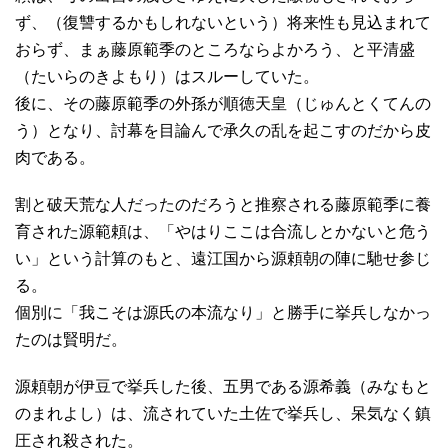
ず、（復讐するかもしれないという）将来性も見込まれて
おらず、まぁ藤原範季のところならよかろう、と平清盛
（たいらのきよもり）はスルーしていた。
後に、その藤原範季の外孫が順徳天皇（じゅんとくてんの
う）となり、討幕を目論んで承久の乱を起こすのだから皮
肉である。
割と破天荒な人だったのだろうと推察される藤原範季に養
育された源範頼は、「やはりここは合流しとかないと危う
い」という計算のもと、遠江国から源頼朝の陣に馳せ参じ
る。
個別に「我こそは源氏の本流なり」と勝手に挙兵しなかっ
たのは賢明だ。
源頼朝が伊豆で挙兵した後、五男である源希義（みなもと
のまれよし）は、流されていた土佐で挙兵し、呆気なく鎮
圧され殺された。