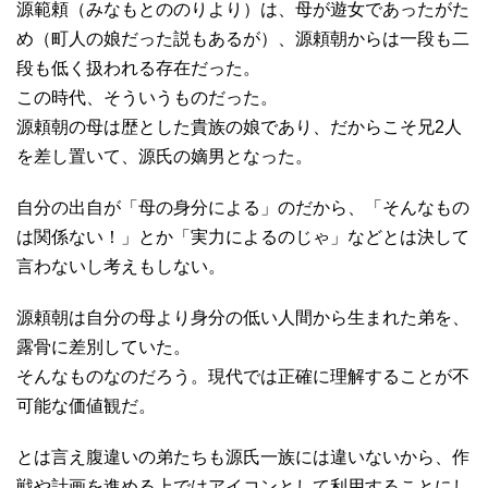
源範頼（みなもとののりより）は、母が遊女であったがた
め（町人の娘だった説もあるが）、源頼朝からは一段も二
段も低く扱われる存在だった。
この時代、そういうものだった。
源頼朝の母は歴とした貴族の娘であり、だからこそ兄2人
を差し置いて、源氏の嫡男となった。
自分の出自が「母の身分による」のだから、「そんなもの
は関係ない！」とか「実力によるのじゃ」などとは決して
言わないし考えもしない。
源頼朝は自分の母より身分の低い人間から生まれた弟を、
露骨に差別していた。
そんなものなのだろう。現代では正確に理解することが不
可能な価値観だ。
とは言え腹違いの弟たちも源氏一族には違いないから、作
戦や計画を進める上ではアイコンとして利用することにし