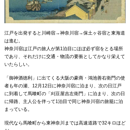
江戸を出発すると川崎宿→神奈川宿→保土ヶ谷宿と東海道
は進む。
神奈川宿は江戸の旅人が第1泊目にほぼ必ず宿をとる場所
であり、それだけに交通・物流の要衝としてかなり栄えて
いたらしい。
「御神酒徳利」に出てくる大阪の豪商・鴻池善右衛門の使
者も年の瀬、12月12日に神奈川宿に泊まり、次の日江戸
に到着して馬喰町の「刈豆屋吉左衛門」に泊まり、次の日
に帰路、主人公を伴って1泊目で同じ神奈川宿の旅籠に泊
まっている。
現代なら馬喰町から東神奈川までは高速道路で32キロほど