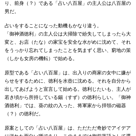
り、前身（？）である「占い八百屋」の主人公は八百屋の
男だ。
占いをすることになった動機もかなり違う。
「御神酒徳利」の主人公は大掃除で紛失してしまったら大
変と、お店（たな）の家宝を安全な水がめに沈めて、それ
をうっかり忘れてしまったことを気まずく思い、窮地の策
（しかも女房の機転）で始める。
原型である「占い八百屋」は、出入りの商家の女中に嫌が
らせをするために、徳利を水壺に沈める。それを自分から
出してあげようと宣言して始める。徳利じたいも、主人が
若き頃から所持している錫（すず）の徳利らしい。「御神
酒徳利」では、葵の紋の入った、将軍家から拝領の磁器
（？）の徳利だ。
原案としての「占い八百屋」は、ただただ奇妙でアイデア