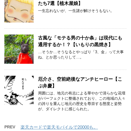
たち7選【植木屋娘】
一生忘れないが、一生謎が解けそうもない。
古風な「モテる男の十か条」は現代にも
通用するか！？【いもりの黒焼き】
…そうか…そうなるとやっぱり「3、金」って大事
ね、とか思ったりして…。
厄介さ、空前絶後なアンチヒーロー【こ
ぶ弁慶】
周囲には、地元の有志による華やかで清らかな花壇
がパーフェクトに整備されており、この地域の人々
の誇りを重んじ地元の歴史を尊崇する態度と姿勢
が、ダイレクトに感じられた。
PREV
楽天カードで楽天モバイルで20000も。