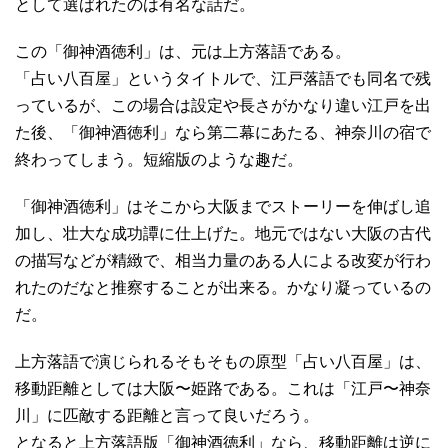
として選ばれたのは有名な話だ。
この「御神酒徳利」は、元は上方落語である。
「占い八百屋」というタイトルで、江戸落語でも同名で残
っているが、この場合は設定や長さがかなり違い江戸を出
た後、「御神酒徳利」なら第二幕にあたる、神奈川の宿で
終わってしまう。短縮版のような趣だ。
「御神酒徳利」はそこから大阪までストーリーを伸ばし追
加し、壮大な成功譚に仕上げた。地元ではない大阪の古代
の描写などが精緻で、相当力量のある人による改変が行わ
れたのだなと推察することが出来る。かなり凝っているの
だ。
上方落語で演じられるそもそもの原型「占い八百屋」は、
移動距離としては大阪〜姫路である。これは「江戸〜神奈
川」に匹敵する距離と言って良いだろう。
となると上方落語版「御神酒徳利」なら、移動距離は逆に