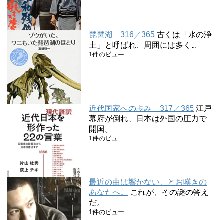
琵琶湖 316／365
古くは「水の浄
土」と呼ばれ、周囲には多く...
1件のビュー
近代国家への歩み 317／365
江戸
幕府が倒れ、日本は外国の圧力で
開国。
1件のビュー
最近の曲は響かない、とお嘆きの
あなたへ。
これが、その謎の答え
だ。
1件のビュー