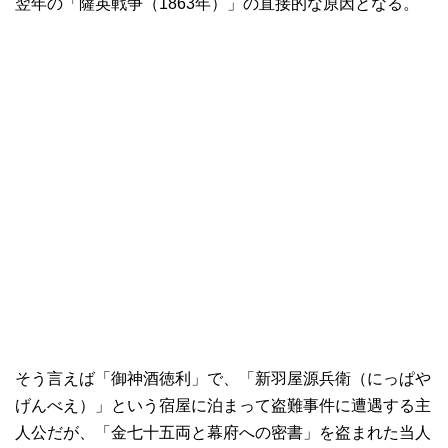
翌年の「薩英戦争（1863年）」の直接的な原因となる。
そう言えば「御神酒徳利」で、「新羽屋源兵衛（にっぱや
げんべえ）」という宿屋に泊まって盗難事件に遭遇する主
人公だが、「金七十五両と幕府への密書」を盗まれた当人