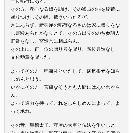
一位稲荷にある。
その方、孝心なる娘を助け、その盗賊の罪を稲荷に
塗りつけしその際、驚きいったるぞ。
さにあらず、新羽屋の稲荷なるものは家に祟りをな
し霊験あらたかなりとて、その方出立ののち参詣人
群衆をなし、宮造営に相成らん。
その上に、正一位の贈り号を賜り、階位昇進なし、
文化勲章を賜った。
よってその方、稲荷礼といたして、病気根元を知ら
しめんと思う。
いかにその方、苦慮なそうとも人間にはあいわから
ん。
よって通力を持ってこれをしらしめんによって、よ
っく承れ。
その昔、聖徳太子、守屋の大臣と仏法を争いしと