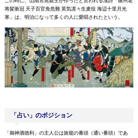
この時に、山階宮晃親王が作ったと言われる漢詩「薩州老
将髪衝冠 天子百官免危難 英気凛々生麦役 海辺十里月光
寒」は、明治になって多くの人に愛唱されたという。
「占い」のポジション
「御神酒徳利」の主人公は旅籠の番頭（通い番頭）であ