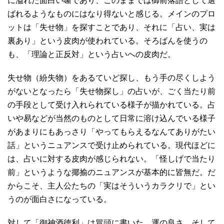
に溢れた面白い噺であり、このままでは御前落語として選
ばれるようなものにはなり得ないと感じる。メインのプロ
ットは「失せ物」を探すことであり、それに「占い、実は
裏あり」という皮肉が使われている。そろばんを使うの
も、「理論と正反対」という占いへの皮肉だ。
失せ物（紛失物）をあるていど探し、もう手の尽くしよう
がないとなったら「失せ物探し」の占いが、ごく当たり前
の手段として受け入れられている様子が描かれている。占
いや易などが当然のものとして日常に溶け込んでいる様子
があまりにもあっさり「やってもらえるなんてありがたい
話」というニュアンスで受け止められている。現代ほどに
は、占いに対する皮肉が感じられない。「怪しげで当たり
前」というような揶揄のニュアンスが基本的に皆無だ。だ
からこそ、主人公たちの「実はそういうカラクリで」とい
うのが面白さになっている。
対して「御神酒徳利」は冒頭に書いた、運の良さ、そして