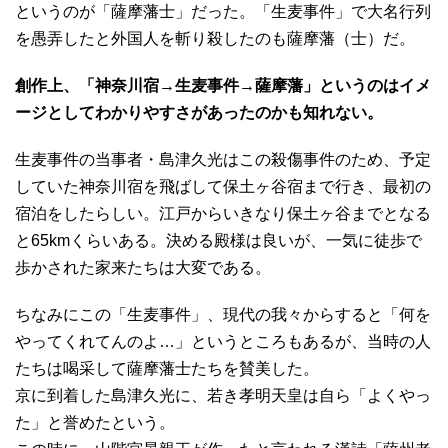
というのが「薩摩藩士」だった。「生麦事件」で大名行列
を愚弄したと外国人を斬り殺したのも薩摩藩（士）だ。
創作上、「神奈川宿→生麦事件→薩摩藩」というのはイメ
ージとしてわかりやすさがあったのかも知れない。
生麦事件の当事者・島津久光はこの殺傷事件のため、予定
していた神奈川宿を飛ばして保土ヶ谷宿まで行き、最初の
宿泊をしたらしい。江戸からいきなり保土ヶ谷までとなる
と65kmくらいある。決める殿様は良いが、一気に徒歩で
歩かされた家来たちは大変である。
ちなみにこの「生麦事件」、現代の我々からすると「何を
やってくれてんのよ…」というところもあるが、当時の人
たちは喝采して薩摩藩士たちを賛美した。
京に到着した島津久光に、若き孝明天皇は自ら「よくやっ
た」と誉めたという。