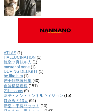
ATLAS
(1)
HALLUCINATION
(1)
恍惚ヲ真似ル人
(1)
master of none
(1)
DUPING DELIGHT
(1)
be like him
(1)
若干雑感羅列集
(40)
自論構築過程
(151)
21Lessons
(9)
落語・オン・トンネルヴィジョン
(15)
鎌倉殿の13人
(94)
新皇・平将門ッッ！
(10)