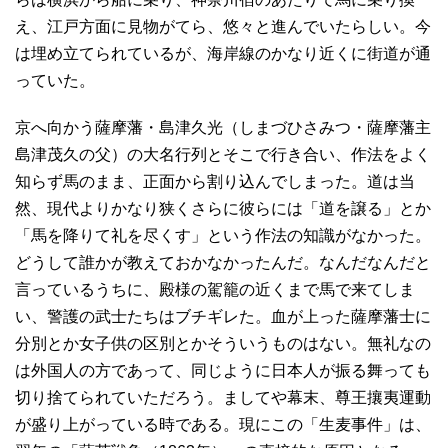
え、江戸方面に見物がてら、悠々と進んでいたらしい。今
は埋め立てられているが、海岸線のかなり近くに街道が通
っていた。
京へ向かう薩摩藩・島津久光（しまづひさみつ・薩摩藩主
島津茂久の父）の大名行列とそこで行き合い、作法をよく
知らず馬のまま、正面から割り込んでしまった。道は当
然、現代よりかなり狭くさらに彼らには「道を譲る」とか
「馬を降りて礼を尽くす」という作法の知識がなかった。
どうして誰かが教えておかなかったんだ。なんだなんだと
言っているうちに、殿様の駕籠の近くまで馬で来てしま
い、警護の武士たちはブチギレた。血が上った薩摩藩士に
分別とか女子供の区別とかそういうものはない。無礼なの
は外国人の方であって、同じように日本人が振る舞っても
切り捨てられていただろう。ましてや幕末、尊王攘夷運動
が盛り上がっている時である。現にこの「生麦事件」は、