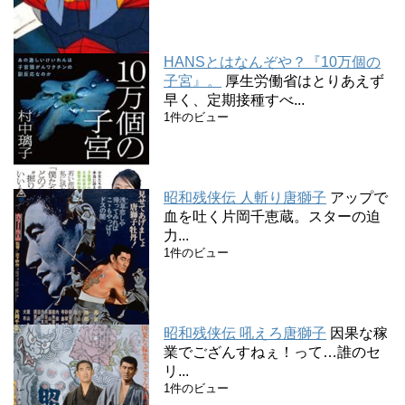
HANSとはなんぞや？『10万個の
子宮』。
厚生労働省はとりあえず
早く、定期接種すべ...
1件のビュー
昭和残侠伝 人斬り唐獅子
アップで
血を吐く片岡千恵蔵。スターの迫
力...
1件のビュー
昭和残侠伝 吼えろ唐獅子
因果な稼
業でござんすねぇ！って…誰のセ
リ...
1件のビュー