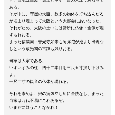
き、当地は難波・堀江と申す一面の入江である湖で
ある。
そが中に、守屋の大臣、数多の物体を打ち込んだる
が埋まり埋まって大阪という大都会にあいなった。
それがため、大阪の土中には諸所に仏像・金像が埋
ずもれおる。
まった信濃国・善光寺如来も阿弥陀が池より出現な
しという放光閣の古跡も残りおる。
当家は大家である。
いずいずみの柱、四十二本目を三尺五寸掘り下げみ
よ。
一尺二寸の観音の仏体が現れる。
それを崇めよ、娘の病気立ち所に全快なし、まった
当家は万代不易にこれあるぞ。
いまだに疑うことなかれ！