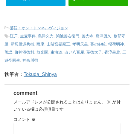
-
落語・オン・トンネルヴィジョン
-
江戸
,
生麦事件
,
島津久光
,
鴻池善右衛門
,
善光寺
,
島津茂久
,
物部守
屋
,
新羽屋源兵衛
,
薩摩
,
山階宮晃親王
,
孝明天皇
,
葵の御紋
,
稲荷明神
,
落語
,
御神酒徳利
,
放光閣
,
東海道
,
占い八百屋
,
聖徳太子
,
香淳皇后
,
三
遊亭圓生
,
神奈川宿
執筆者：
Tokuda_Shinya
comment
メールアドレスが公開されることはありません。
※
が付
いている欄は必須項目です
コメント
※