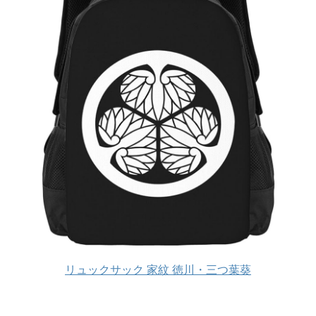
リュックサック 家紋 徳川・三つ葉葵