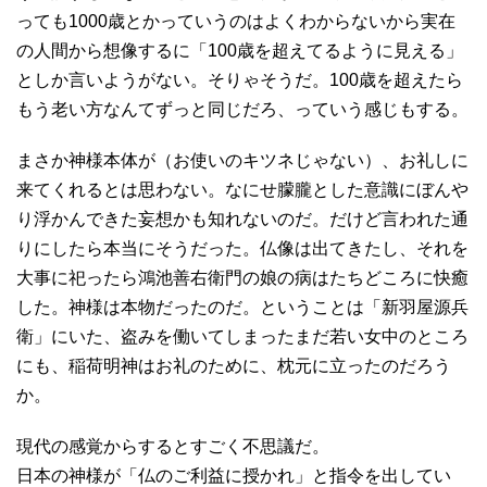
っても1000歳とかっていうのはよくわからないから実在
の人間から想像するに「100歳を超えてるように見える」
としか言いようがない。そりゃそうだ。100歳を超えたら
もう老い方なんてずっと同じだろ、っていう感じもする。
まさか神様本体が（お使いのキツネじゃない）、お礼しに
来てくれるとは思わない。なにせ朦朧とした意識にぼんや
り浮かんできた妄想かも知れないのだ。だけど言われた通
りにしたら本当にそうだった。仏像は出てきたし、それを
大事に祀ったら鴻池善右衛門の娘の病はたちどころに快癒
した。神様は本物だったのだ。ということは「新羽屋源兵
衛」にいた、盗みを働いてしまったまだ若い女中のところ
にも、稲荷明神はお礼のために、枕元に立ったのだろう
か。
現代の感覚からするとすごく不思議だ。
日本の神様が「仏のご利益に授かれ」と指令を出してい