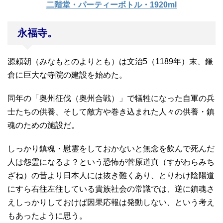
二階堂・パーティーボトル・1920ml
永福寺。
源頼朝（みなもとのよりとも）は文治5（1189年）末、鎌
倉に巨大な寺院の建設を始めた。
同年の「奥州征伐（奥州合戦）」で犠牲になった自軍の兵
士たちの供養、そして敵方や巻き込まれた人々の供養・鎮
魂のための施設だ。
しっかり鎮魂・慰霊をしておかないと無念を飲んで死んだ
人は怨霊になるよ？という恐怖が菅原道真（すがわらみち
ざね）の昔より日本人には抜き難くあり、とりわけ陰陽道
にすら右往左往している貴族社会の常識では、逆に鎮魂さ
えしっかりしておけば因果応報は発動しない、という考え
もあったように思う。