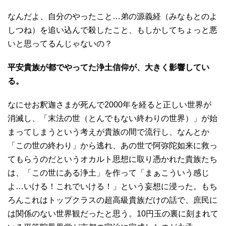
なんだよ、自分のやったこと…弟の源義経（みなもとのよ
しつね）を追い込んで殺したこと、もしかしてちょっと悪
いと思ってるんじゃないの？
平安貴族が都でやってた浄土信仰が、大きく影響してい
る。
なにせお釈迦さまが死んで2000年を経ると正しい世界が
消滅し、「末法の世（とんでもない終わりの世界）」が始
まってしまうという考えが貴族の間で流行し、なんとか
「この世の終わり」から逃れ、あの世で阿弥陀如来に救っ
てもらうのだというオカルト思想に取り憑かれた貴族たち
は、「この世にある浄土」を作って「まぁこういう感じ
よ…いける！これでいける！」という妄想に浸った。もち
ろんこれはトップクラスの超高級貴族だけの話で、庶民に
は関係のない世界観だったと思う。10円玉の裏に刻まれて