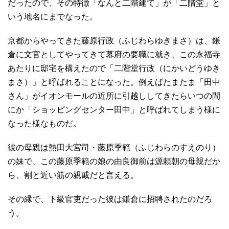
だったので、その特徴「なんと二階建て」が「二階堂」と
いう地名にまでなった。
京都からやってきた藤原行政（ふじわらゆきまさ）は、鎌
倉に文官としてやってきて幕府の要職に就き、この永福寺
あたりに邸宅を構えたので「二階堂行政（にかいどうゆき
まさ）」と呼ばれることになった。例えばたまたま「田中
さん」がイオンモールの近所に引越ししてきたらいつの間
にか「ショッピングセンター田中」と呼ばれてしまう様に
なった様なものだ。
彼の母親は熱田大宮司・藤原季範（ふじわらのすえのり）
の妹で、この藤原季範の娘の由良御前は源頼朝の母親だか
ら、割と近い筋の親戚だと言える。
その縁で、下級官吏だった彼は鎌倉に招聘されたのだろ
う。