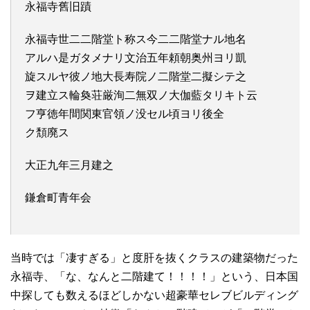
永福寺舊旧蹟
永福寺世二二階堂ト称ス今二二階堂ナル地名
アルハ是ガタメナリ文治五年頼朝奥州ヨリ凱
旋スルヤ彼ノ地大長寿院ノ二階堂二擬シテ之
ヲ建立ス輪奐荘厳洵二無双ノ大伽藍タリキト云
フ亨徳年間関東官領ノ没セル頃ヨリ後全
ク頽廃ス
大正九年三月建之
鎌倉町青年会
当時では「凄すぎる」と度肝を抜くクラスの建築物だった
永福寺、「な、なんと二階建て！！！！」という、日本国
中探しても数えるほどしかない超豪華セレブビルディング