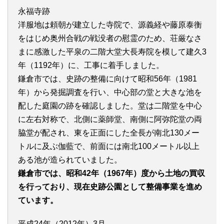
永福寺跡
洋服地は頼朝が建立した寺院で、源義経や藤原泰衡
をはじめ奥州合戦の戦没者の慰霊のため、荘厳なさ
まに感激した平泉の二階大堂大長寿院を模して建久3
年（1192年）に、工事に着手しました。
鎌倉市では、史跡の整備に向けて昭和56年（1981
年）から発掘調査を行い、中心部の堂と大きな池を
配した庭園の跡を確認しました。堂は二階堂を中心
に左右対称で、北側に薬師堂、南側に阿弥陀堂の両
脇堂が配され、東を正面にした全長が南北130メー
トルに及ぶ伽藍で、前面には南北100メートル以上
ある池が造られていました。
鎌倉市では、昭和42年（1967年）度から土地の買収
を行っており、現在史跡公園として整備事業を進め
ています。
平成24年（2012年）3月