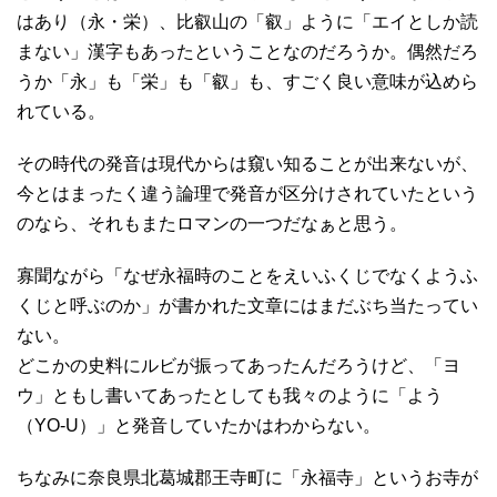
はあり（永・栄）、比叡山の「叡」ように「エイとしか読
まない」漢字もあったということなのだろうか。偶然だろ
うか「永」も「栄」も「叡」も、すごく良い意味が込めら
れている。
その時代の発音は現代からは窺い知ることが出来ないが、
今とはまったく違う論理で発音が区分けされていたという
のなら、それもまたロマンの一つだなぁと思う。
寡聞ながら「なぜ永福時のことをえいふくじでなくようふ
くじと呼ぶのか」が書かれた文章にはまだぶち当たってい
ない。
どこかの史料にルビが振ってあったんだろうけど、「ヨ
ウ」ともし書いてあったとしても我々のように「よう
（YO-U）」と発音していたかはわからない。
ちなみに奈良県北葛城郡王寺町に「永福寺」というお寺が