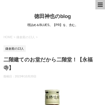
徳田神也のblog
理詰め＆BLUES。【PR】を、含む。
HOME
>
鎌倉殿の13人
>
鎌倉殿の13人
二階建てのお堂だから二階堂！【永福
寺】
投稿日：
2023年10月20日