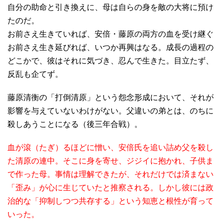
自分の助命と引き換えに、母は自らの身を敵の大将に預け
たのだ。
お前さえ生きていれば、安倍・藤原の両方の血を受け継ぐ
お前さえ生き延びれば、いつか再興はなる。成長の過程の
どこかで、彼はそれに気づき、忍んで生きた。目立たず、
反乱も企てず。
藤原清衡の「打倒清原」という怨念形成において、それが
影響を与えていないわけがない。父違いの弟とは、のちに
殺しあうことになる（後三年合戦）。
血が滾（たぎ）るほどに憎い、安倍氏を追い詰め父を殺し
た清原の連中。そこに身を寄せ、ジジイに抱かれ、子供ま
で作った母。事情は理解できたが、それだけでは済まない
「歪み」が心に生じていたと推察される。しかし彼には政
治的な「抑制しつつ共存する」という知恵と根性が育って
いった。