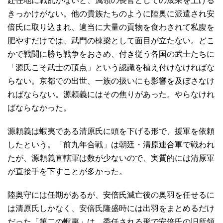
赴任地に戦乱がないと、属領の長官としての成果を上げる
きっかけがない。他の貴族たちのように陸奥に派遣され安
倍氏に取り込まれ、適当に大量の貢物を食わされて私腹を
肥やすだけでは、武門の棟梁として面目が立たない。どこ
かで戦闘に勝ち戦争をおさめ、付き従う各国の武士たちに
「源氏こそ武士の頂点」という認識を植え付けなければな
らない。京都での出世、一族の扱いにも影響を及ぼさなけ
ればならない。源頼義にはその焦りがあった。やらなけれ
ばならなかった。
源頼義は蝦夷である清原氏に頭を下げる形で、援軍を依頼
したという。「前九年合戦」は朝廷・清原連合軍で戦われ
たが、源頼義直轄軍は数が少ないので、実質的には清原軍
が直接手を下すことが多かった。
陸奥守には任期があるが、安倍氏滅亡後の奥羽を任せるに
は清原氏しかなく、安倍氏隆盛時には出羽をまとめるだけ
だった「第二の蝦夷」は、委任される形で安倍氏の旧所領