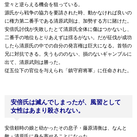
堂々と逆らえる機会を狙っている。
源氏から戦争の協力を要請された時、動かなければ良いの
に権力第二番手である清原武則は、加勢する方に賭けた。
安倍氏討伐が失敗したとて清原氏全体に傷はつかないし、
二番手の地位もとりあえずは揺るがない。だが征伐が成功
したら清原氏の中での自分の発言権は巨大になる。首領の
兄に対抗できる。失うもののない、損のないギャンブルに
出て、清原武則は勝った。
従五位下の官位を与えられ「鎮守府将軍」に任命された。
安倍氏は滅んでしまったが、風習として
女性はあまり殺されない。
安倍頼時の娘と幼かったその息子・藤原清衡は、なんと
敵・清原氏に身を寄せることになった。