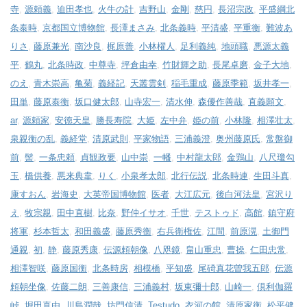
寺
,
源頼義
,
迫田孝也
,
火牛の計
,
吉野山
,
金剛
,
慈円
,
長沼宗政
,
平盛綱北
条泰時
,
京都国立博物館
,
長澤まさみ
,
北条義時
,
平清盛
,
平重衡
,
難波あ
りさ
,
藤原兼光
,
南沙良
,
梶原善
,
小林櫂人
,
足利義純
,
地頭職
,
悪源太義
平
,
鶴丸
,
北条時政
,
中尊寺
,
坪倉由幸
,
竹財輝之助
,
長尾卓磨
,
金子大地
,
のえ
,
青木崇高
,
亀菊
,
義経記
,
天叢雲剣
,
稲毛重成
,
藤原季範
,
坂井孝一
,
田単
,
藤原泰衡
,
坂口健太郎
,
山寺宏一
,
清水伸
,
森優作善哉
,
直義願文
,
ar
,
源頼家
,
安徳天皇
,
勝長寿院
,
大姫
,
左中弁
,
姫の前
,
小林隆
,
相澤壮太
,
泉親衡の乱
,
義経堂
,
清原武則
,
平家物語
,
三浦義澄
,
奥州藤原氏
,
常盤御
前
,
髻
,
一条忠頼
,
貞観政要
,
山中崇
,
一幡
,
中村龍太郎
,
金鶏山
,
八尺瓊勾
玉
,
橋供養
,
悪来典韋
,
りく
,
小泉孝太郎
,
北行伝説
,
北条時連
,
生田斗真
,
康すおん
,
岩海史
,
大英帝国博物館
,
医者
,
大江広元
,
後白河法皇
,
宮沢り
え
,
牧宗親
,
田中直樹
,
比奈
,
野仲イサオ
,
千世
,
テストゥド
,
高館
,
鎮守府
将軍
,
杉本哲太
,
和田義盛
,
藤原秀衡
,
右兵衛権佐
,
江間
,
前原滉
,
土御門
通親
,
初
,
静
,
藤原秀康
,
伝源頼朝像
,
八咫鏡
,
畠山重忠
,
曹操
,
仁田忠常
,
相澤智咲
,
藤原国衡
,
北条時房
,
相模橋
,
平知盛
,
尾碕真花曽我五郎
,
伝源
頼朝坐像
,
佐藤二朗
,
三善康信
,
三浦義村
,
坂東彌十郎
,
山崎一
,
倶利伽羅
峠
,
堀田真由
,
川島潤哉
,
坊門信清
,
Testudo
,
衣河の館
,
清原家衡
,
松平健
,