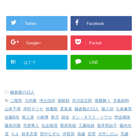
Twitter
Facebook
Google+
Pocket
B!
はてブ
LINE
-
鎌倉殿の13人
-
二階堂
,
大内裏
,
浄土信仰
,
源範頼
,
市川染五郎
,
黄蝶舞う
,
北条頼時
,
山本千尋
,
岸田タツヤ
,
校書殿
,
柔装束
,
鎌倉殿の13人
,
蔵人頭
,
九条兼実
,
佐藤B作
,
尾上凛
,
小林博
,
善児
,
頼全
,
オン・タラク・ソワカ
,
惣追捕使
,
藤原忠隆
,
市原隼人
,
比企能員
,
栗原英雄
,
工藤祐経
,
落井実結子
,
藤内光
澄
,
ちえ
,
鈴木京香
,
田中なずな
,
伊賀局
,
張繡
,
亘理
,
大竹しのぶ
,
毛越