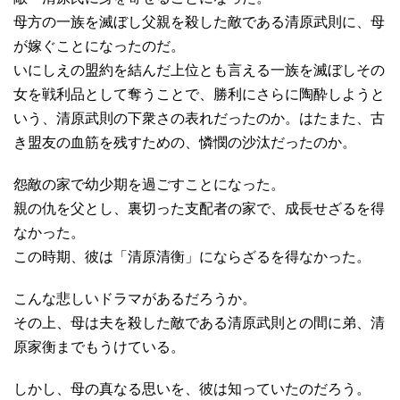
母方の一族を滅ぼし父親を殺した敵である清原武則に、母
が嫁ぐことになったのだ。
いにしえの盟約を結んだ上位とも言える一族を滅ぼしその
女を戦利品として奪うことで、勝利にさらに陶酔しようと
いう、清原武則の下衆さの表れだったのか。はたまた、古
き盟友の血筋を残すための、憐憫の沙汰だったのか。
怨敵の家で幼少期を過ごすことになった。
親の仇を父とし、裏切った支配者の家で、成長せざるを得
なかった。
この時期、彼は「清原清衡」にならざるを得なかった。
こんな悲しいドラマがあるだろうか。
その上、母は夫を殺した敵である清原武則との間に弟、清
原家衡までもうけている。
しかし、母の真なる思いを、彼は知っていたのだろう。