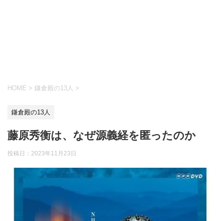
HOME
>
鎌倉殿の13人
>
鎌倉殿の13人
藤原秀衡は、なぜ源義経を匿ったのか
投稿日：
2023年11月23日