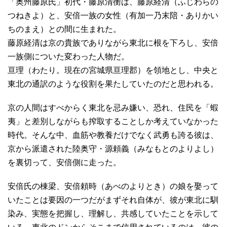
「奥州藤原氏」初代・藤原清衡は、藤原経清（ふじわらの
つねきよ）と、安倍一族の女性（有加一乃末陪・ありかい
ちのまえ）との間に生まれた。
藤原経清は京の貴族でありながら東北に根を下ろし、安倍
一族側についた変わった人物だ。
亘理（わたり。現在の宮城県亘理郡）を領地とし、中央と
東北の通訳のような役割を果たしていたのだと思われる。
京の人間はすべからく東北を忌み嫌い、恐れ、住民を「蝦
夷」と差別しながらも搾取することしか考えていなかった
時代。そんな中、血筋や教養だけでなく武勇も誇る彼は、
京から派遣された陸奥守・源頼義（みなもとのよりよし）
を裏切って、安倍側に走った。
安倍氏の棟梁、安倍頼時（あべのよりとき）の娘を娶って
いたことは要因の一つだがまずそれ自体が、彼が東北に馴
染み、実態を把握し、理解し、共感していたことを示して