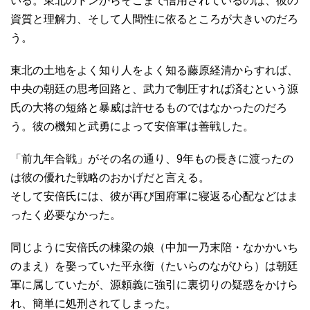
いる。東北のドンからそこまで信用されているのは、彼の
資質と理解力、そして人間性に依るところが大きいのだろ
う。
東北の土地をよく知り人をよく知る藤原経清からすれば、
中央の朝廷の思考回路と、武力で制圧すれば済むという源
氏の大将の短絡と暴威は許せるものではなかったのだろ
う。彼の機知と武勇によって安倍軍は善戦した。
「前九年合戦」がその名の通り、9年もの長きに渡ったの
は彼の優れた戦略のおかげだと言える。
そして安倍氏には、彼が再び国府軍に寝返る心配などはま
ったく必要なかった。
同じように安倍氏の棟梁の娘（中加一乃末陪・なかかいち
のまえ）を娶っていた平永衡（たいらのながひら）は朝廷
軍に属していたが、源頼義に強引に裏切りの疑惑をかけら
れ、簡単に処刑されてしまった。