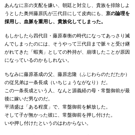
あんなに京の支配を嫌い、朝廷と対立し、貴族を排除しよ
うとした奥州藤原氏が三代目にして皮肉にも、
京の論理を
採用し、血脈を重用し、貴族化してしまった。
もしかしたら四代目・藤原泰衡の時代になってあっさり滅
んでしまったのには、そうやって三代目まで脈々と受け継
がれてきた「蝦夷」としての矜持が、崩壊したことが原因
になっているのかもしれない。
ちなみに藤原基成の父、藤原忠隆（ふじわらのただたか）
の従兄弟は一条長成（いちじょうながなり）だ。
この一条長成という人、なんと源義経の母・常盤御前が最
後に嫁いだ男なのだ。
平清盛は「ある程度」で、常盤御前を解放した。
そして子が無かった彼に、常盤御前を押し付けた。
いや押し付けたというのはわからない。