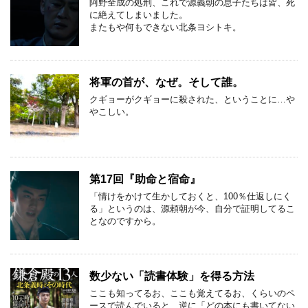
阿野全成の処刑、これで源義朝の息子たちは皆、死
に絶えてしまいました。
またもや何もできない北条ヨシトキ。
将軍の首が、なぜ。そして誰。
クギョーがクギョーに殺された、ということに…や
やこしい。
第17回『助命と宿命』
「情けをかけて生かしておくと、100％仕返しにく
る」というのは、源頼朝が今、自分で証明してるこ
となのですから。
数少ない「読書体験」を得る方法
ここも知ってるお、ここも覚えてるお、くらいのペ
ースで読んでいると、逆に「どの本にも書いてない