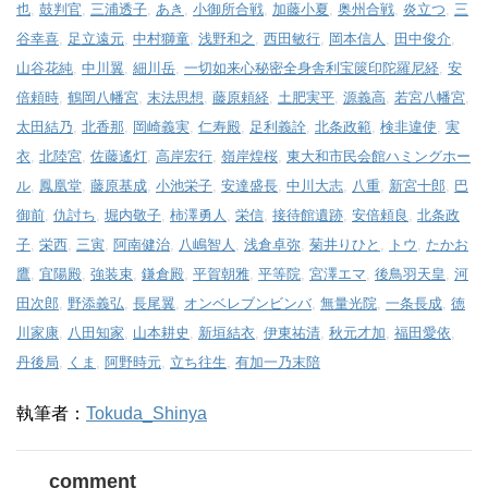
也
,
鼓判官
,
三浦透子
,
あき
,
小御所合戦
,
加藤小夏
,
奥州合戦
,
炎立つ
,
三
谷幸喜
,
足立遠元
,
中村獅童
,
浅野和之
,
西田敏行
,
岡本信人
,
田中俊介
,
山谷花純
,
中川翼
,
細川岳
,
一切如来心秘密全身舎利宝篋印陀羅尼経
,
安
倍頼時
,
鶴岡八幡宮
,
末法思想
,
藤原頼経
,
土肥実平
,
源義高
,
若宮八幡宮
,
太田結乃
,
北香那
,
岡崎義実
,
仁寿殿
,
足利義詮
,
北条政範
,
検非違使
,
実
衣
,
北陸宮
,
佐藤遙灯
,
高岸宏行
,
嶺岸煌桜
,
東大和市民会館ハミングホー
ル
,
鳳凰堂
,
藤原基成
,
小池栄子
,
安達盛長
,
中川大志
,
八重
,
新宮十郎
,
巴
御前
,
仇討ち
,
堀内敬子
,
柿澤勇人
,
栄信
,
接待館遺跡
,
安倍頼良
,
北条政
子
,
栄西
,
三寅
,
阿南健治
,
八嶋智人
,
浅倉卓弥
,
菊井りひと
,
トウ
,
たかお
鷹
,
宜陽殿
,
強装束
,
鎌倉殿
,
平賀朝雅
,
平等院
,
宮澤エマ
,
後鳥羽天皇
,
河
田次郎
,
野添義弘
,
長尾翼
,
オンベレブンビンバ
,
無量光院
,
一条長成
,
徳
川家康
,
八田知家
,
山本耕史
,
新垣結衣
,
伊東祐清
,
秋元才加
,
福田愛依
,
丹後局
,
くま
,
阿野時元
,
立ち往生
,
有加一乃末陪
執筆者：
Tokuda_Shinya
comment