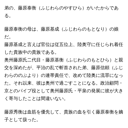
弟の、藤原泰衡（ふじわらのやすひら）がいたからであ
る。
藤原泰衡の母は、藤原基成（ふじわらのもとなり）の娘
だ。
藤原基成と言えば官位は従五位上、陸奥守に任じられ着任
した貴族中の貴族である。
奥州藤原氏二代目・藤原基衡（ふじわらのもとひら）と親
交を深めたが、平治の乱で斬首された弟、藤原信頼（ふじ
わらののぶより）の連帯責任で、改めて陸奥に流罪になっ
た。それ以来、彼は奥州で過ごすことになる。政治顧問・
京とのパイプ役として奥州藤原氏・平泉の発展に彼が大き
く寄与したことは間違いない。
藤原秀衡は血筋を優先して、貴族の血を引く藤原泰衡を嫡
子として扱った。