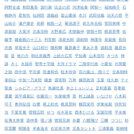
阿野全成
,
和田胤長
,
源行家
,
比企の尼
,
河津祐泰
,
関智一
,
福地桃子
,
石
橋静河
,
星智也
,
仙洞院
,
源義経
,
畠山重保
,
衣川
,
武田信義
,
治天の君
,
平
山祐介
,
瀬戸康史
,
堯舜
,
相島一之
,
菊池凛子
,
前九年合戦
,
菅田将暉
,
中
原親能
,
大泉洋
,
北条宗時
,
大野泰広
,
木曽義仲
,
曽我十郎
,
梶原景季
,
佐
藤雫
,
鎌倉殿の十三人
,
判官館
,
清原光頼
,
源頼朝
,
神護寺
,
泉親衡
,
長田
忠致
,
草笛光子
,
山口祥行
,
陳和卿
,
藤原兼子
,
東あさ美
,
源頼茂
,
藤原光
能
,
道
,
牧の方
,
朝比奈義秀
,
上総介広常
,
平知康
,
山本浩司
,
きづき
,
禅
譲
,
きく
,
永福寺
,
聖帝十字陵
,
大河ドラマ
,
二階堂行政
,
小栗旬
,
片岡愛
之助
,
田中泯
,
平宗盛
,
田邊和也
,
柾木玲弥
,
言の葉は、残りて
,
北条朝時
,
束稲山
,
中加一乃末陪
,
鎌倉
,
源実朝
,
万寿
,
鎌田政清
,
玉葉
,
佳久創
,
テイ
龍進
,
シルビア・グラブ
,
鳥越壮真
,
井上ミョンジュ
,
足利直義
,
吾妻鏡
,
運慶
,
源平盛衰記
,
佐藤浩一
,
矢柴俊博
,
里
,
村上誠基
,
いなげや
,
八木莉
可子
,
奥州征伐
,
白鷺
,
尾上松也
,
梶原景時
,
横田栄司
,
伊東祐親
,
侍所別
当
,
千葉常胤
,
曽我五郎
,
せつ
,
歩き巫女
,
西本たける
,
宝篋印塔
,
平永衡
,
征夷大将軍
,
源仲章
,
壇ノ浦
,
曽我兄弟
,
弁慶
,
八艘飛び
,
三幡
,
つつじ
,
杉
田雷麟
,
昭陽舎
,
米倉迪夫
,
右近衛大将
,
北条ヨシトキ
,
三浦胤義
,
新納慎