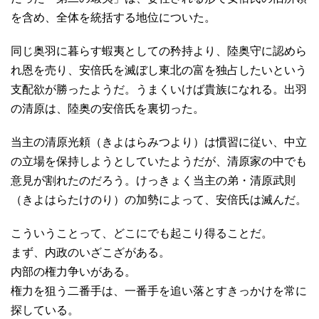
を含め、全体を統括する地位についた。
同じ奥羽に暮らす蝦夷としての矜持より、陸奥守に認めら
れ恩を売り、安倍氏を滅ぼし東北の富を独占したいという
支配欲が勝ったようだ。うまくいけば貴族になれる。出羽
の清原は、陸奥の安倍氏を裏切った。
当主の清原光頼（きよはらみつより）は慣習に従い、中立
の立場を保持しようとしていたようだが、清原家の中でも
意見が割れたのだろう。けっきょく当主の弟・清原武則
（きよはらたけのり）の加勢によって、安倍氏は滅んだ。
こういうことって、どこにでも起こり得ることだ。
まず、内政のいざこざがある。
内部の権力争いがある。
権力を狙う二番手は、一番手を追い落とすきっかけを常に
探している。