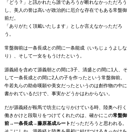
「どう？」と訊かれたら誰であろうが断れなかっただろう
し、美人の誉は高いが政治的に厄介な存在でもある常盤御
前だ。
「ありがたく頂戴いたします」としか言えなかっただろ
う。
常盤御前は一条長成との間に一条能成（いちじょうよしな
り）、そして一女をもうけたという。
源義経を含めて源義朝との間に3子、清盛との間に1人、そ
して一条長成との間に2人の子を作ったという常盤御前。
牛若丸らの助命嘆願や美女だったというのは創作物の中に
書かれているだけで、事実かどうかはわからない。
だが源義経が鞍馬で坊主になりかけている時、陸奥へ行く
働きかけと段取りをつけてくれたのは、確かにこの
常盤御
前→一条長成→藤原基成ルート
だっただろうと思われる。
そこにしか、源義経と陸奥を最初に結びつけるきっかけを