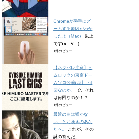
Chromeが勝手にズ
ームする原因がわか
ったよ（Mac）
以上
です(๑￣∀￣)
1件のビュー
【ネタバレ注意】ヒ
ムロックの東京ドー
ムソロ公演は計、何
回なのか。
で、それ
は何回なのか！？
1件のビュー
最近の曲は響かな
い、とお嘆きのあな
たへ。
これが、その
謎の答えだ。