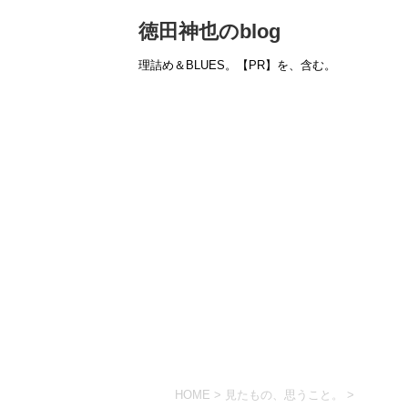
徳田神也のblog
理詰め＆BLUES。【PR】を、含む。
HOME
>
見たもの、思うこと。
>