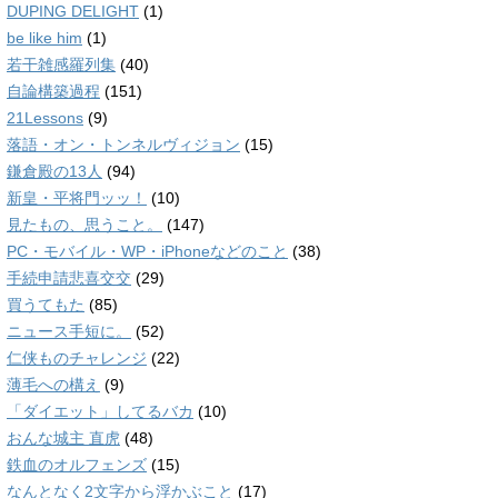
DUPING DELIGHT
(1)
be like him
(1)
若干雑感羅列集
(40)
自論構築過程
(151)
21Lessons
(9)
落語・オン・トンネルヴィジョン
(15)
鎌倉殿の13人
(94)
新皇・平将門ッッ！
(10)
見たもの、思うこと。
(147)
PC・モバイル・WP・iPhoneなどのこと
(38)
手続申請悲喜交交
(29)
買うてもた
(85)
ニュース手短に。
(52)
仁侠ものチャレンジ
(22)
薄毛への構え
(9)
「ダイエット」してるバカ
(10)
おんな城主 直虎
(48)
鉄血のオルフェンズ
(15)
なんとなく2文字から浮かぶこと
(17)