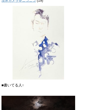
境界カメラ＠ニコニコ
(19)
■書いてる人↑