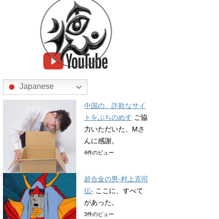
Japanese
中国の、詐欺なサイ
トをぶちのめす
ご協
力いただいた、Mさ
んに感謝。
4件のビュー
超合金の男-村上克司
伝-
ここに、すべて
があった。
3件のビュー