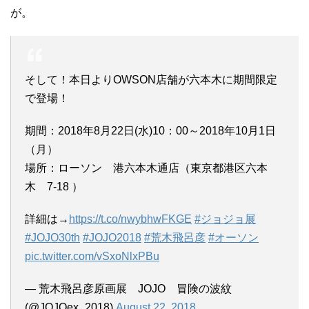
が。
そして！本日よりOWSON店舗が六本木に期間限定
で登場！
期間：2018年8月22日(水)10：00～2018年10月1日
（月）
場所：ローソン 港六本木通店（東京都港区六本
木 7-18 ）
詳細は→
https://t.co/nwybhwFKGE
#ジョジョ展
#JOJO30th
#JOJO2018
#荒木飛呂彦
#オーソン
pic.twitter.com/vSxoNlxPBu
— 荒木飛呂彦原画展 JOJO 冒険の波紋
(@JOJOex_2018)
August 22, 2018