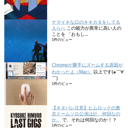
ナマイキな口のキキカタをしてる
人らへ
この能力が異常に高い人の
ことを 「おもし...
1件のビュー
Chromeが勝手にズームする原因が
わかったよ（Mac）
以上です(๑￣∀
￣)
1件のビュー
【ネタバレ注意】ヒムロックの東
京ドームソロ公演は計、何回なの
か。
で、それは何回なのか！？
1件のビュー