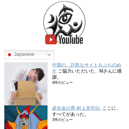
Japanese
中国の、詐欺なサイトをぶちのめ
す
ご協力いただいた、Mさんに感
謝。
4件のビュー
超合金の男-村上克司伝-
ここに、
すべてがあった。
3件のビュー