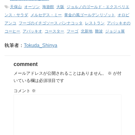
-
天保山
,
オーソン
,
海遊館
,
大阪
,
ジョルノのゴールド・エクスペリエ
ンス・サラダ
,
メルセデス・ミー
,
黄金の風ゴールデンリゾット
,
オロビ
アンコ
,
フーゴのイチゴソース パンナコッタ
,
レストラン
,
アバッキオの
コーヒー
,
アバッキオ
,
コースター
,
フーゴ
,
北新地
,
難波
,
ジョジョ展
執筆者：
Tokuda_Shinya
comment
メールアドレスが公開されることはありません。
※
が付
いている欄は必須項目です
コメント
※