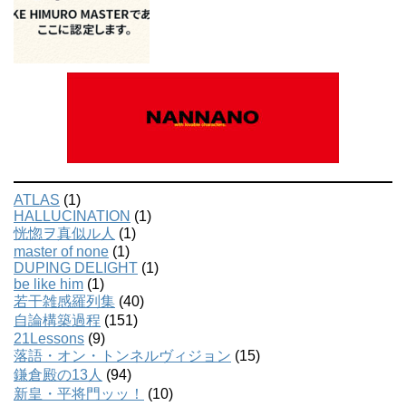
ATLAS
(1)
HALLUCINATION
(1)
恍惚ヲ真似ル人
(1)
master of none
(1)
DUPING DELIGHT
(1)
be like him
(1)
若干雑感羅列集
(40)
自論構築過程
(151)
21Lessons
(9)
落語・オン・トンネルヴィジョン
(15)
鎌倉殿の13人
(94)
新皇・平将門ッッ！
(10)