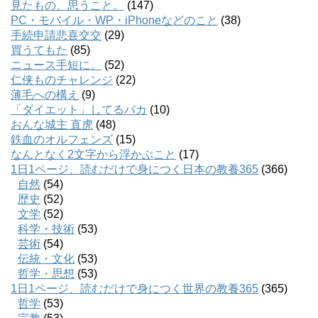
見たもの、思うこと。
(147)
PC・モバイル・WP・iPhoneなどのこと
(38)
手続申請悲喜交交
(29)
買うてもた
(85)
ニュース手短に。
(52)
仁侠ものチャレンジ
(22)
薄毛への構え
(9)
「ダイエット」してるバカ
(10)
おんな城主 直虎
(48)
鉄血のオルフェンズ
(15)
なんとなく2文字から浮かぶこと
(17)
1日1ページ、読むだけで身につく日本の教養365
(366)
自然
(54)
歴史
(52)
文学
(52)
科学・技術
(53)
芸術
(54)
伝統・文化
(53)
哲学・思想
(53)
1日1ページ、読むだけで身につく世界の教養365
(365)
哲学
(53)