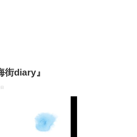
diary』
0日