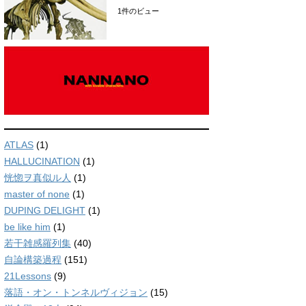
1件のビュー
ATLAS
(1)
HALLUCINATION
(1)
恍惚ヲ真似ル人
(1)
master of none
(1)
DUPING DELIGHT
(1)
be like him
(1)
若干雑感羅列集
(40)
自論構築過程
(151)
21Lessons
(9)
落語・オン・トンネルヴィジョン
(15)