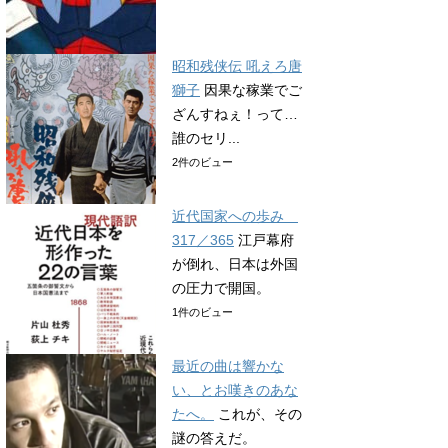
昭和残侠伝 吼えろ唐
獅子
因果な稼業でご
ざんすねぇ！って…
誰のセリ...
2件のビュー
近代国家への歩み
317／365
江戸幕府
が倒れ、日本は外国
の圧力で開国。
1件のビュー
最近の曲は響かな
い、とお嘆きのあな
たへ。
これが、その
謎の答えだ。