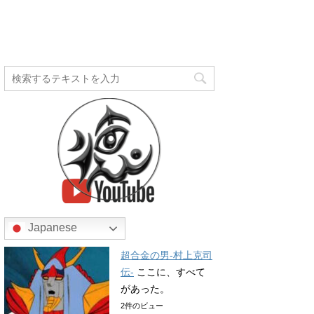
Japanese
超合金の男-村上克司
伝-
ここに、すべて
があった。
2件のビュー