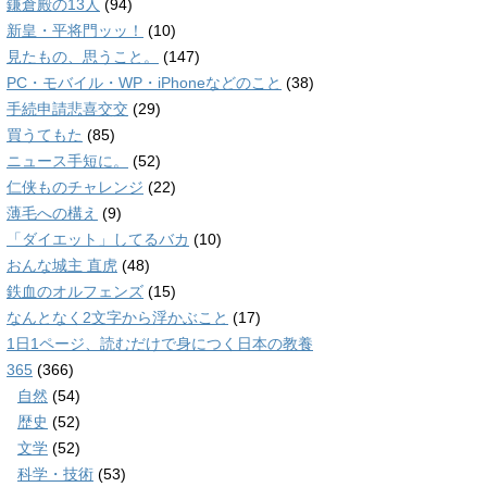
鎌倉殿の13人
(94)
新皇・平将門ッッ！
(10)
見たもの、思うこと。
(147)
PC・モバイル・WP・iPhoneなどのこと
(38)
手続申請悲喜交交
(29)
買うてもた
(85)
ニュース手短に。
(52)
仁侠ものチャレンジ
(22)
薄毛への構え
(9)
「ダイエット」してるバカ
(10)
おんな城主 直虎
(48)
鉄血のオルフェンズ
(15)
なんとなく2文字から浮かぶこと
(17)
1日1ページ、読むだけで身につく日本の教養
365
(366)
自然
(54)
歴史
(52)
文学
(52)
科学・技術
(53)