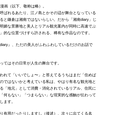
の漫画（以下、敬称は略）。
呼ばれるあたり、江ノ島とかその辺が舞台となっている
と鎌倉は湘南ではないらしい。だから「湘南diary」じ
明媚な景勝地と美人とリアル観光案内が同時に高速でぶ
」的な位置づけすら許される、稀有な作品なのです。
iary』、ただの美人がふわふわしているだけのお話で
ってはその日常が人生の舞台です。
われて「いいでしょ〜」と答えてるうちはまだ「住めば
のではないかと考えている私は、やはり有名な観光地と
る「地元」として消費・消化されているリアル、住民に
「何もない」「つまらない」な現実的な感触が伝わって
します。
り有用だったりしますし（後述）、次々に出てくる名