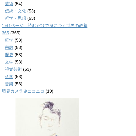
芸術
(54)
伝統・文化
(53)
哲学・思想
(53)
1日1ページ、読むだけで身につく世界の教養
365
(365)
哲学
(53)
宗教
(53)
歴史
(53)
文学
(53)
視覚芸術
(53)
科学
(53)
音楽
(53)
境界カメラ＠ニコニコ
(19)