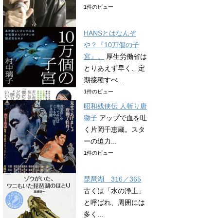
1件のビュー
HANSとはなんぞ
や？『10万個の子
宮』。
厚生労働省は
とりあえず早く、定
期接種すべ...
1件のビュー
昭和残侠伝 人斬り唐
獅子
アップで血を吐
く片岡千恵蔵。スタ
ーの迫力...
1件のビュー
琵琶湖 316／365
古くは「水の浄土」
と呼ばれ、周囲には
多く...