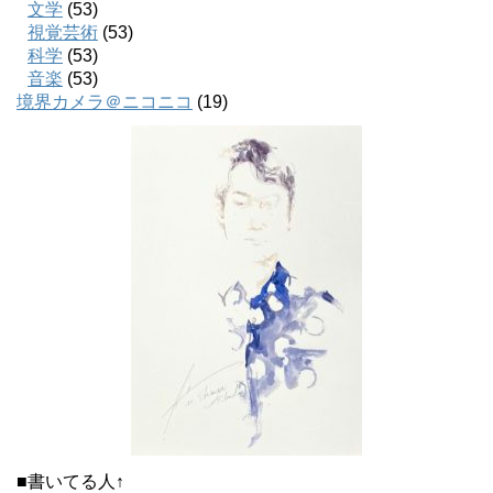
文学
(53)
視覚芸術
(53)
科学
(53)
音楽
(53)
境界カメラ＠ニコニコ
(19)
■書いてる人↑