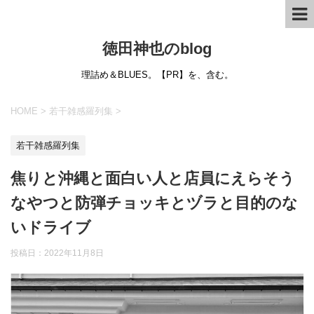
徳田神也のblog
理詰め＆BLUES。【PR】を、含む。
HOME
>
若干雑感羅列集
>
若干雑感羅列集
焦りと沖縄と面白い人と店員にえらそう
なやつと防弾チョッキとヅラと目的のな
いドライブ
投稿日：
2022年11月8日