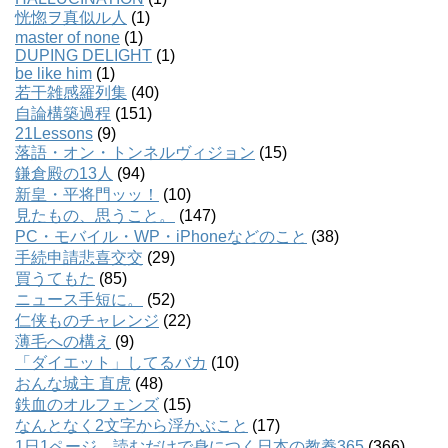
恍惚ヲ真似ル人
(1)
master of none
(1)
DUPING DELIGHT
(1)
be like him
(1)
若干雑感羅列集
(40)
自論構築過程
(151)
21Lessons
(9)
落語・オン・トンネルヴィジョン
(15)
鎌倉殿の13人
(94)
新皇・平将門ッッ！
(10)
見たもの、思うこと。
(147)
PC・モバイル・WP・iPhoneなどのこと
(38)
手続申請悲喜交交
(29)
買うてもた
(85)
ニュース手短に。
(52)
仁侠ものチャレンジ
(22)
薄毛への構え
(9)
「ダイエット」してるバカ
(10)
おんな城主 直虎
(48)
鉄血のオルフェンズ
(15)
なんとなく2文字から浮かぶこと
(17)
1日1ページ、読むだけで身につく日本の教養365
(366)