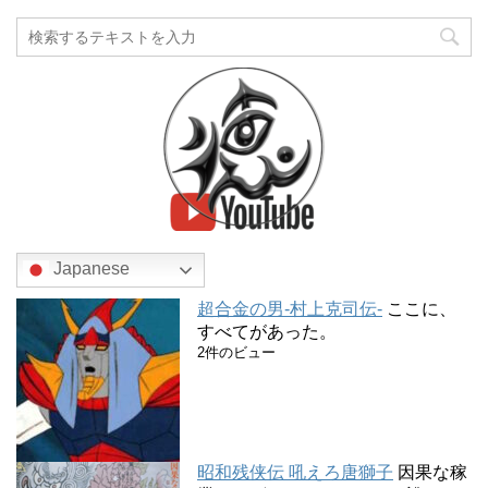
Japanese
超合金の男-村上克司伝-
ここに、
すべてがあった。
2件のビュー
昭和残侠伝 吼えろ唐獅子
因果な稼