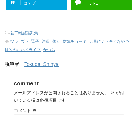
B!
はてブ
LINE
-
若干雑感羅列集
-
ヅラ
,
ズラ
,
逗子
,
沖縄
,
焦り
,
防弾チョッキ
,
店員にえらそうなやつ
,
目的のないドライブ
,
かつら
執筆者：
Tokuda_Shinya
comment
メールアドレスが公開されることはありません。
※
が付
いている欄は必須項目です
コメント
※