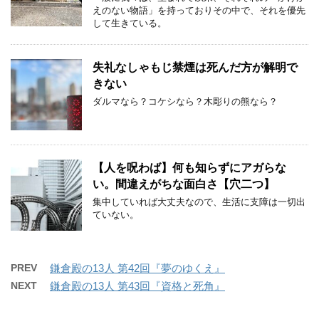
えのない物語」を持っておりその中で、それを優先
して生きている。
失礼なしゃもじ禁煙は死んだ方が解明で
きない
ダルマなら？コケシなら？木彫りの熊なら？
【人を呪わば】何も知らずにアガらな
い。間違えがちな面白さ【穴二つ】
集中していれば大丈夫なので、生活に支障は一切出
ていない。
PREV
鎌倉殿の13人 第42回『夢のゆくえ』
NEXT
鎌倉殿の13人 第43回『資格と死角』