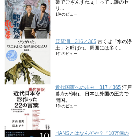
業でござんすねぇ！って…誰のセ
リ...
1件のビュー
琵琶湖 316／365
古くは「水の浄
土」と呼ばれ、周囲には多く...
1件のビュー
近代国家への歩み 317／365
江戸
幕府が倒れ、日本は外国の圧力で
開国。
1件のビュー
HANSとはなんぞや？『10万個の