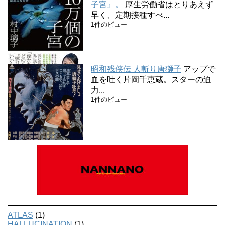
子宮』。
厚生労働省はとりあえず
早く、定期接種すべ...
1件のビュー
昭和残侠伝 人斬り唐獅子
アップで
血を吐く片岡千恵蔵。スターの迫
力...
1件のビュー
ATLAS
(1)
HALLUCINATION
(1)