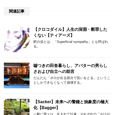
関連記事
【クロコダイル】人生の深淵・断罪した
くない【ティアーズ】
鰐の涙とは、「Superficial sympathy」とも呼ばれ
る。
嘘つきの田舎暮らし、アバターの男らし
さおよび自立への助言
だんだん「ボロが出る部分で笑いをとる」というこ
としかできなくなって崩壊する。
【Sacker】未来への警鐘と抽象度の極大
化【Bagger】
一般に我々は、生まれて以来、それぞれの「かけが