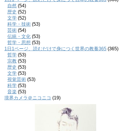
自然
(54)
歴史
(52)
文学
(52)
科学・技術
(53)
芸術
(54)
伝統・文化
(53)
哲学・思想
(53)
1日1ページ、読むだけで身につく世界の教養365
(365)
哲学
(53)
宗教
(53)
歴史
(53)
文学
(53)
視覚芸術
(53)
科学
(53)
音楽
(53)
境界カメラ＠ニコニコ
(19)