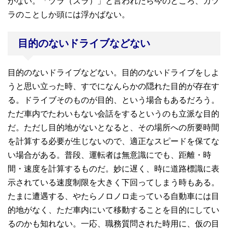
がない。「ヅラ（ズラ）」と言われたら今のところ、カツ
ラのことしか頭には浮かばない。
目的のないドライブなどない
目的のないドライブなどない。目的のないドライブをしよ
うと思い立った時、すでになんらかの隠れた目的が存在す
る。ドライブそのものが目的、という場合もあるだろう。
ただ車内でたわいもない会話をするというのも立派な目的
だ。ただし目的地がないとなると、その場所への所要時間
を計算する必要が生じないので、適正なスピードを保てな
い場合がある。普段、運転者は無意識にでも、距離・時
間・速度を計算するものだ。妙に遅く、時に道路標識に表
示されている速度制限を大きく下回ってしまう時もある。
たまに遭遇する、やたらノロノロ走っている自動車には目
的地がなく、ただ車内にいて移動することを目的にしてい
るのかも知れない。一応、職務質問された時用に、仮の目