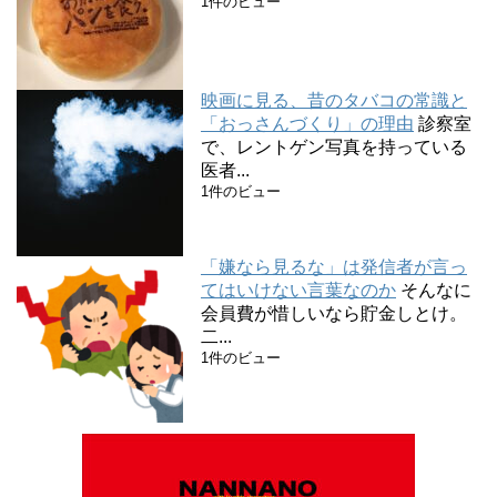
1件のビュー
映画に見る、昔のタバコの常識と
「おっさんづくり」の理由
診察室
で、レントゲン写真を持っている
医者...
1件のビュー
「嫌なら見るな」は発信者が言っ
てはいけない言葉なのか
そんなに
会員費が惜しいなら貯金しとけ。
二...
1件のビュー