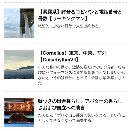
【暴露系】許せるコピバンと電話番号と
冊数【ワーキングマン】
絶望的に少ない冊数で人生は終わる。
【Cornelius】東京、中東、前列。
【GuitarhythmVII】
そんな客の行動が、近隣の客だけでなく演者、なら
びにパフォーマンスにまで影響を与えてしまいかね
ないというのは自分にとって「余計な緊張感」なの
だ。
嘘つきの田舎暮らし、アバターの男らし
さおよび自立への助言
だんだん「ボロが出る部分で笑いをとる」というこ
としかできなくなって崩壊する。