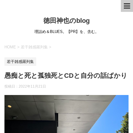
徳田神也のblog
理詰め＆BLUES。【PR】を、含む。
HOME
>
若干雑感羅列集
>
若干雑感羅列集
愚痴と死と孤独死とCDと自分の話ばかり
投稿日：
2022年11月21日