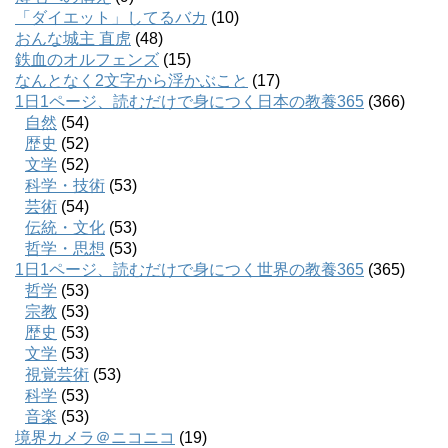
「ダイエット」してるバカ
(10)
おんな城主 直虎
(48)
鉄血のオルフェンズ
(15)
なんとなく2文字から浮かぶこと
(17)
1日1ページ、読むだけで身につく日本の教養365
(366)
自然
(54)
歴史
(52)
文学
(52)
科学・技術
(53)
芸術
(54)
伝統・文化
(53)
哲学・思想
(53)
1日1ページ、読むだけで身につく世界の教養365
(365)
哲学
(53)
宗教
(53)
歴史
(53)
文学
(53)
視覚芸術
(53)
科学
(53)
音楽
(53)
境界カメラ＠ニコニコ
(19)