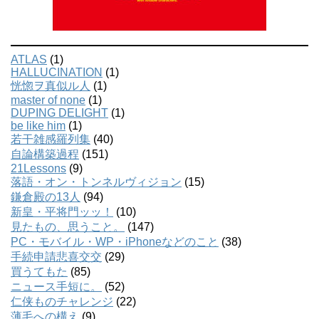
ATLAS
(1)
HALLUCINATION
(1)
恍惚ヲ真似ル人
(1)
master of none
(1)
DUPING DELIGHT
(1)
be like him
(1)
若干雑感羅列集
(40)
自論構築過程
(151)
21Lessons
(9)
落語・オン・トンネルヴィジョン
(15)
鎌倉殿の13人
(94)
新皇・平将門ッッ！
(10)
見たもの、思うこと。
(147)
PC・モバイル・WP・iPhoneなどのこと
(38)
手続申請悲喜交交
(29)
買うてもた
(85)
ニュース手短に。
(52)
仁侠ものチャレンジ
(22)
薄毛への構え
(9)