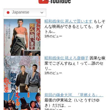
Japanese
昭和残侠伝 死んで貰います
もしそ
んな映画ができるとしても、タイ
トル...
1件のビュー
昭和残侠伝 吼えろ唐獅子
因果な稼
業でござんすねぇ！って…誰のセ
リ...
1件のビュー
前回の鎌倉大河、『草燃える』。
最後の伊東祐之（いとうすけゆ
き）だけは、...
1件のビュー