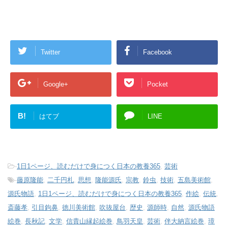
Twitter
Facebook
Google+
Pocket
B!
はてブ
LINE
-
1日1ページ、読むだけで身につく日本の教養365
,
芸術
-
藤原隆能
,
二千円札
,
思想
,
隆能源氏
,
宗教
,
鈴虫
,
技術
,
五島美術館
,
源氏物語
,
1日1ページ、読むだけで身につく日本の教養365
,
作絵
,
伝統
,
斎藤孝
,
引目鉤鼻
,
徳川美術館
,
吹抜屋台
,
歴史
,
源師時
,
自然
,
源氏物語
絵巻
,
長秋記
,
文学
,
信貴山縁起絵巻
,
鳥羽天皇
,
芸術
,
伴大納言絵巻
,
璋