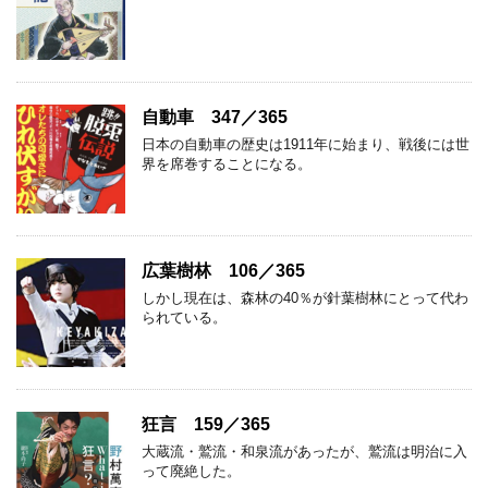
自動車 347／365
日本の自動車の歴史は1911年に始まり、戦後には世
界を席巻することになる。
広葉樹林 106／365
しかし現在は、森林の40％が針葉樹林にとって代わ
られている。
狂言 159／365
大蔵流・鷲流・和泉流があったが、鷲流は明治に入
って廃絶した。