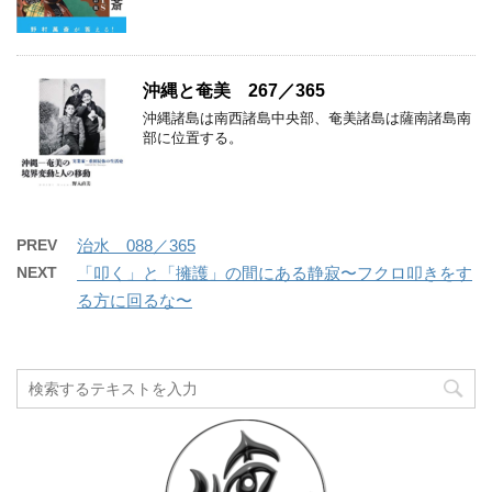
沖縄と奄美 267／365
沖縄諸島は南西諸島中央部、奄美諸島は薩南諸島南
部に位置する。
PREV
治水 088／365
NEXT
「叩く」と「擁護」の間にある静寂〜フクロ叩きをす
る方に回るな〜