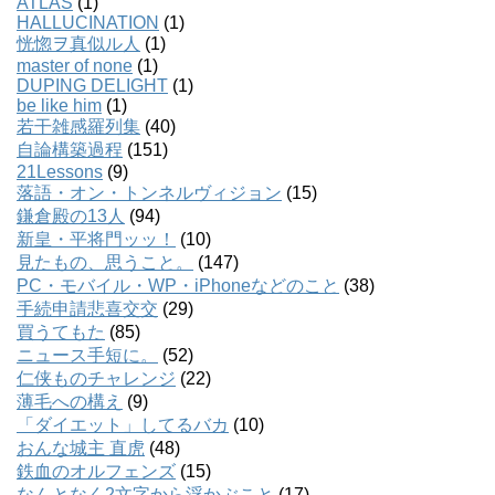
ATLAS
(1)
HALLUCINATION
(1)
恍惚ヲ真似ル人
(1)
master of none
(1)
DUPING DELIGHT
(1)
be like him
(1)
若干雑感羅列集
(40)
自論構築過程
(151)
21Lessons
(9)
落語・オン・トンネルヴィジョン
(15)
鎌倉殿の13人
(94)
新皇・平将門ッッ！
(10)
見たもの、思うこと。
(147)
PC・モバイル・WP・iPhoneなどのこと
(38)
手続申請悲喜交交
(29)
買うてもた
(85)
ニュース手短に。
(52)
仁侠ものチャレンジ
(22)
薄毛への構え
(9)
「ダイエット」してるバカ
(10)
おんな城主 直虎
(48)
鉄血のオルフェンズ
(15)
なんとなく2文字から浮かぶこと
(17)