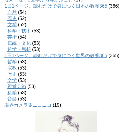
1日1ページ、読むだけで身につく日本の教養365
(366)
自然
(54)
歴史
(52)
文学
(52)
科学・技術
(53)
芸術
(54)
伝統・文化
(53)
哲学・思想
(53)
1日1ページ、読むだけで身につく世界の教養365
(365)
哲学
(53)
宗教
(53)
歴史
(53)
文学
(53)
視覚芸術
(53)
科学
(53)
音楽
(53)
境界カメラ＠ニコニコ
(19)