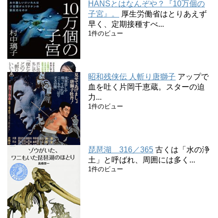
HANSとはなんぞや？『10万個の
子宮』。
厚生労働省はとりあえず
早く、定期接種すべ...
1件のビュー
昭和残侠伝 人斬り唐獅子
アップで
血を吐く片岡千恵蔵。スターの迫
力...
1件のビュー
琵琶湖 316／365
古くは「水の浄
土」と呼ばれ、周囲には多く...
1件のビュー