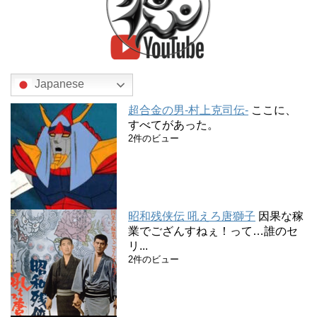
Japanese
超合金の男-村上克司伝-
ここに、
すべてがあった。
2件のビュー
昭和残侠伝 吼えろ唐獅子
因果な稼
業でござんすねぇ！って…誰のセ
リ...
2件のビュー