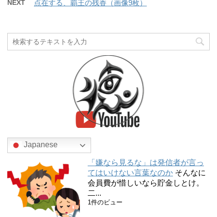
NEXT
点在する、覇王の残香（画像9枚）
Japanese
「嫌なら見るな」は発信者が言っ
てはいけない言葉なのか
そんなに
会員費が惜しいなら貯金しとけ。
二...
1件のビュー