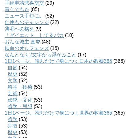
手続申請悲喜交交
(29)
買うてもた
(85)
ニュース手短に。
(52)
仁侠ものチャレンジ
(22)
薄毛への構え
(9)
「ダイエット」してるバカ
(10)
おんな城主 直虎
(48)
鉄血のオルフェンズ
(15)
なんとなく2文字から浮かぶこと
(17)
1日1ページ、読むだけで身につく日本の教養365
(366)
自然
(54)
歴史
(52)
文学
(52)
科学・技術
(53)
芸術
(54)
伝統・文化
(53)
哲学・思想
(53)
1日1ページ、読むだけで身につく世界の教養365
(365)
哲学
(53)
宗教
(53)
歴史
(53)