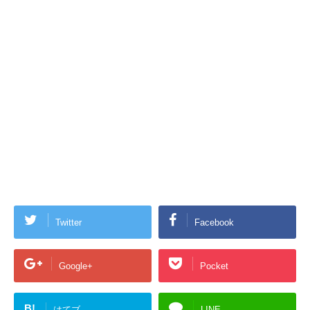
Twitter
Facebook
Google+
Pocket
B!
はてブ
LINE