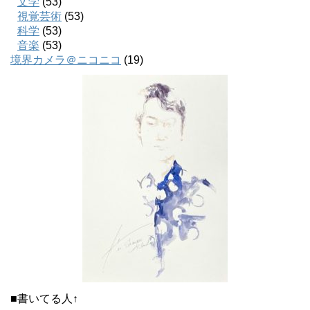
文学
(53)
視覚芸術
(53)
科学
(53)
音楽
(53)
境界カメラ＠ニコニコ
(19)
■書いてる人↑