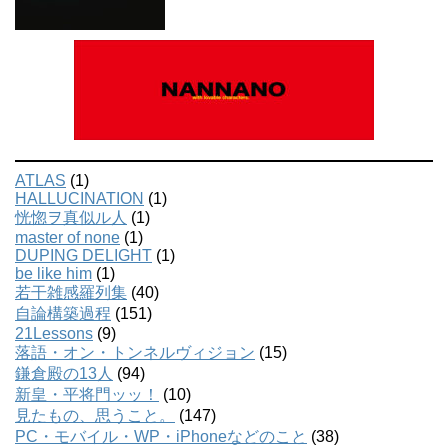
ATLAS
(1)
HALLUCINATION
(1)
恍惚ヲ真似ル人
(1)
master of none
(1)
DUPING DELIGHT
(1)
be like him
(1)
若干雑感羅列集
(40)
自論構築過程
(151)
21Lessons
(9)
落語・オン・トンネルヴィジョン
(15)
鎌倉殿の13人
(94)
新皇・平将門ッッ！
(10)
見たもの、思うこと。
(147)
PC・モバイル・WP・iPhoneなどのこと
(38)