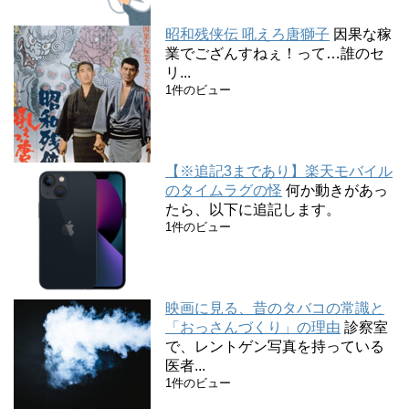
昭和残侠伝 吼えろ唐獅子
因果な稼
業でござんすねぇ！って…誰のセ
リ...
1件のビュー
【※追記3まであり】楽天モバイル
のタイムラグの怪
何か動きがあっ
たら、以下に追記します。
1件のビュー
映画に見る、昔のタバコの常識と
「おっさんづくり」の理由
診察室
で、レントゲン写真を持っている
医者...
1件のビュー