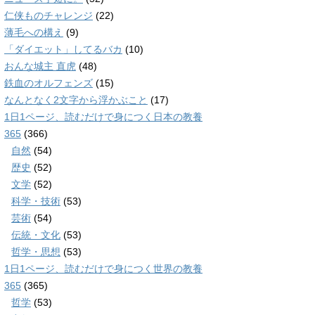
仁侠ものチャレンジ
(22)
薄毛への構え
(9)
「ダイエット」してるバカ
(10)
おんな城主 直虎
(48)
鉄血のオルフェンズ
(15)
なんとなく2文字から浮かぶこと
(17)
1日1ページ、読むだけで身につく日本の教養
365
(366)
自然
(54)
歴史
(52)
文学
(52)
科学・技術
(53)
芸術
(54)
伝統・文化
(53)
哲学・思想
(53)
1日1ページ、読むだけで身につく世界の教養
365
(365)
哲学
(53)