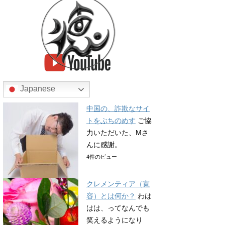
Japanese
中国の、詐欺なサイ
トをぶちのめす
ご協
力いただいた、Mさ
んに感謝。
4件のビュー
クレメンティア（寛
容）とは何か？
わは
はは、ってなんでも
笑えるようになり