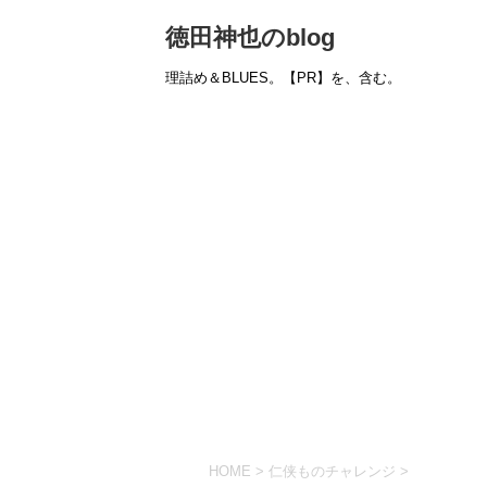
徳田神也のblog
理詰め＆BLUES。【PR】を、含む。
HOME
>
仁侠ものチャレンジ
>