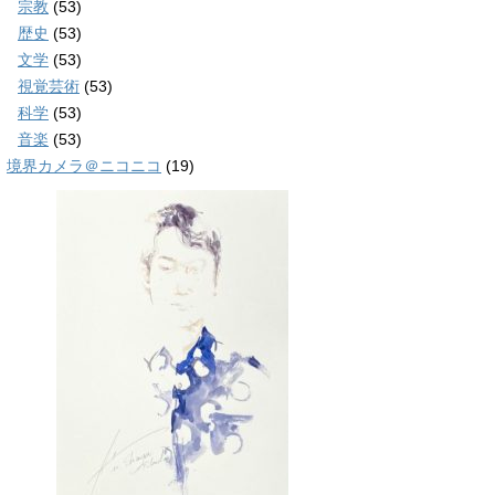
宗教
(53)
歴史
(53)
文学
(53)
視覚芸術
(53)
科学
(53)
音楽
(53)
境界カメラ＠ニコニコ
(19)