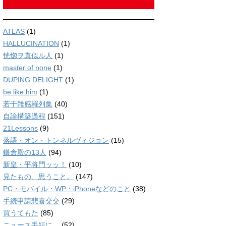
ATLAS
(1)
HALLUCINATION
(1)
恍惚ヲ真似ル人
(1)
master of none
(1)
DUPING DELIGHT
(1)
be like him
(1)
若干雑感羅列集
(40)
自論構築過程
(151)
21Lessons
(9)
落語・オン・トンネルヴィジョン
(15)
鎌倉殿の13人
(94)
新皇・平将門ッッ！
(10)
見たもの、思うこと。
(147)
PC・モバイル・WP・iPhoneなどのこと
(38)
手続申請悲喜交交
(29)
買うてもた
(85)
ニュース手短に。
(52)