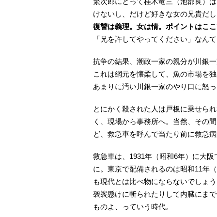
繁次郎にとって桂木竜三（池部良）は
けないし、だけど好きな女の兄貴だし
復讐は義理。女は情。ポイントはここ
「兄を許してやってください」なんて
抗争の結果、潮政一家の親分が川銀一
これは網元を懐柔して、魚の市場を独
あまりに汚い川銀一家のやり口に怒っ
とにかく殺された人は戸板に乗せられ
く、現場から事務所へ。当然、その間
ど、救急車を呼んで当たり前に救急病
救急車は、1931年（昭和6年）に大
に。東京で配備されるのは昭和11年（
も現代とは比べ物にならないでしょう
袈裟懸けに斬られたりして内臓にまで
ものよ、っていう時代。