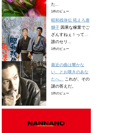
た...
1件のビュー
昭和残侠伝 吼えろ唐
獅子
因果な稼業でご
ざんすねぇ！って…
誰のセリ...
1件のビュー
最近の曲は響かな
い、とお嘆きのあな
たへ。
これが、その
謎の答えだ。
1件のビュー