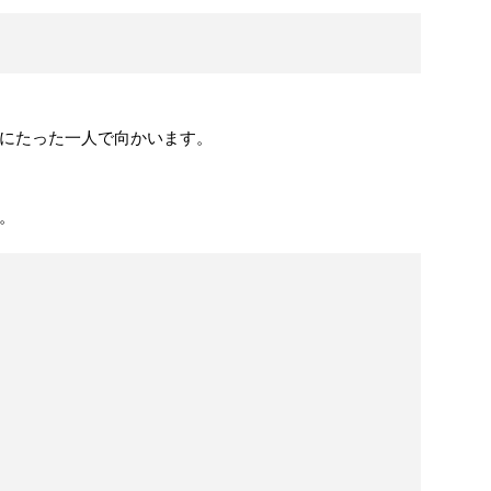
。
にたった一人で向かいます。
。