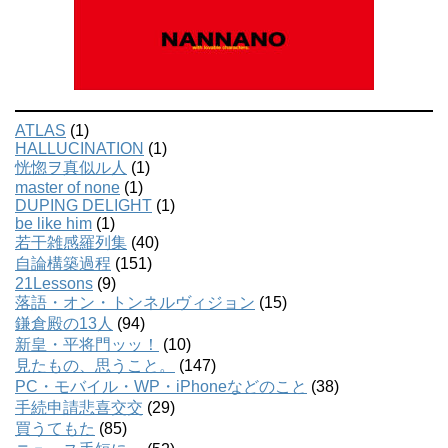
ATLAS
(1)
HALLUCINATION
(1)
恍惚ヲ真似ル人
(1)
master of none
(1)
DUPING DELIGHT
(1)
be like him
(1)
若干雑感羅列集
(40)
自論構築過程
(151)
21Lessons
(9)
落語・オン・トンネルヴィジョン
(15)
鎌倉殿の13人
(94)
新皇・平将門ッッ！
(10)
見たもの、思うこと。
(147)
PC・モバイル・WP・iPhoneなどのこと
(38)
手続申請悲喜交交
(29)
買うてもた
(85)