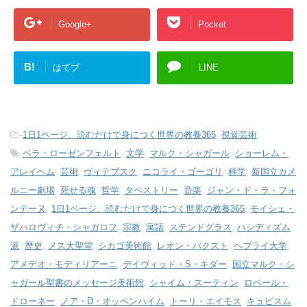
Google+
Pocket
B!
はてブ
LINE
-
1日1ページ、読むだけで身につく世界の教養365
,
視覚芸術
-
ベラ・ローゼンフェルト
,
文学
,
マルク・シャガール
,
ショーレム・
アレイヘム
,
芸術
,
ヴィテブスク
,
ニコライ・ゴーゴリ
,
科学
,
新国立カメ
ルニー劇場
,
死せる魂
,
哲学
,
タペストリー
,
音楽
,
ジャン・ド・ラ・フォ
ンテーヌ
,
1日1ページ、読むだけで身につく世界の教養365
,
モイシェ・
ザハロヴィチ・シャガロフ
,
宗教
,
寓話
,
ステンドグラス
,
ハシディズム
派
,
歴史
,
メス大聖堂
,
シカゴ美術館
,
レオン・バクスト
,
ヘブライ大学
,
アメデオ・モディリアーニ
,
デイヴィッド・S・キダー
,
国立マルク・シ
ャガール聖書のメッセージ美術館
,
シャイム・スーティン
,
ロベール・
ドローネー
,
ノア・D・オッペンハイム
,
トーリ・エイモス
,
キュビスム
,