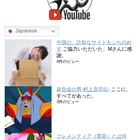
Japanese
中国の、詐欺なサイトをぶちのめ
す
ご協力いただいた、Mさんに感
謝。
4件のビュー
超合金の男-村上克司伝-
ここに、
すべてがあった。
3件のビュー
クレメンティア（寛容）とは何