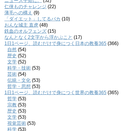
ニュース手短に。
(52)
仁侠ものチャレンジ
(22)
薄毛への構え
(9)
「ダイエット」してるバカ
(10)
おんな城主 直虎
(48)
鉄血のオルフェンズ
(15)
なんとなく2文字から浮かぶこと
(17)
1日1ページ、読むだけで身につく日本の教養365
(366)
自然
(54)
歴史
(52)
文学
(52)
科学・技術
(53)
芸術
(54)
伝統・文化
(53)
哲学・思想
(53)
1日1ページ、読むだけで身につく世界の教養365
(365)
哲学
(53)
宗教
(53)
歴史
(53)
文学
(53)
視覚芸術
(53)
科学
(53)