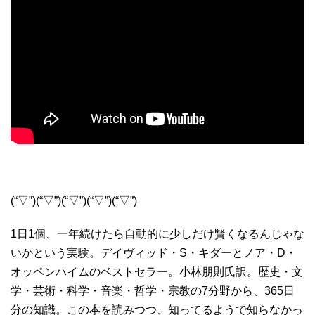
(“▽”)(“▽”)(“▽”)(“▽”)(“▽”)
1日1個、一年続けたら自動的に少しだけ賢くなるんじゃな
いかという実験。デイヴィッド・S・キダーとノア・D・
オッペンハイムのベストセラー。小林朋則氏訳。歴史・文
学・芸術・科学・音楽・哲学・宗教の7分野から、365日
分の知識。この本を読みつつ、知ってるようで知らなかっ