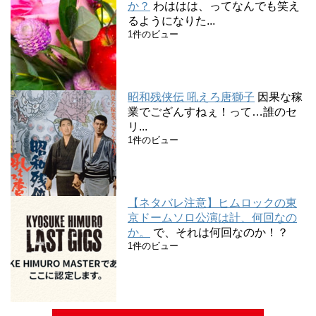
か？
わははは、ってなんでも笑え
るようになりた...
1件のビュー
昭和残侠伝 吼えろ唐獅子
因果な稼
業でござんすねぇ！って…誰のセ
リ...
1件のビュー
【ネタバレ注意】ヒムロックの東
京ドームソロ公演は計、何回なの
か。
で、それは何回なのか！？
1件のビュー