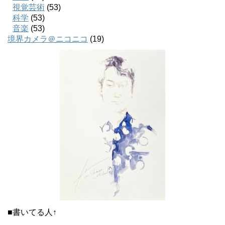
視覚芸術
(53)
科学
(53)
音楽
(53)
境界カメラ＠ニコニコ
(19)
■書いてる人↑