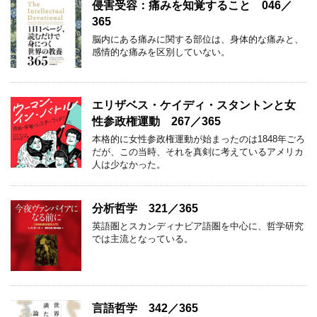
侵害受容：痛みを知覚すること 046／
365
脳内にある痛みに関する部位は、身体的な痛みと、
感情的な痛みを区別していない。
エリザベス・ケイディ・スタントンと女
性参政権運動 267／365
本格的に女性参政権運動が始まったのは1848年ごろ
だが、この当時、それを真剣に考えているアメリカ
人は少なかった。
分析哲学 321／365
英語圏とスカンディナビア語圏を中心に、哲学研究
では主流となっている。
言語哲学 342／365