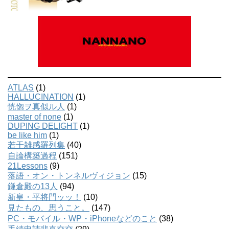
ATLAS
(1)
HALLUCINATION
(1)
恍惚ヲ真似ル人
(1)
master of none
(1)
DUPING DELIGHT
(1)
be like him
(1)
若干雑感羅列集
(40)
自論構築過程
(151)
21Lessons
(9)
落語・オン・トンネルヴィジョン
(15)
鎌倉殿の13人
(94)
新皇・平将門ッッ！
(10)
見たもの、思うこと。
(147)
PC・モバイル・WP・iPhoneなどのこと
(38)