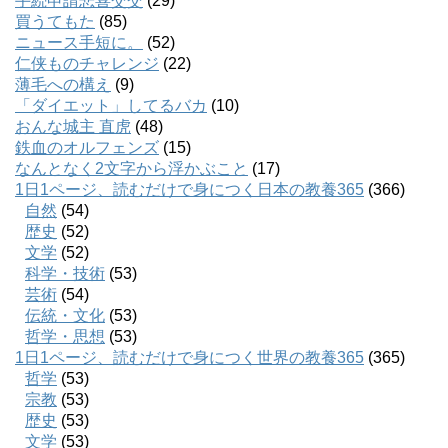
手続申請悲喜交交
(29)
買うてもた
(85)
ニュース手短に。
(52)
仁侠ものチャレンジ
(22)
薄毛への構え
(9)
「ダイエット」してるバカ
(10)
おんな城主 直虎
(48)
鉄血のオルフェンズ
(15)
なんとなく2文字から浮かぶこと
(17)
1日1ページ、読むだけで身につく日本の教養365
(366)
自然
(54)
歴史
(52)
文学
(52)
科学・技術
(53)
芸術
(54)
伝統・文化
(53)
哲学・思想
(53)
1日1ページ、読むだけで身につく世界の教養365
(365)
哲学
(53)
宗教
(53)
歴史
(53)
文学
(53)