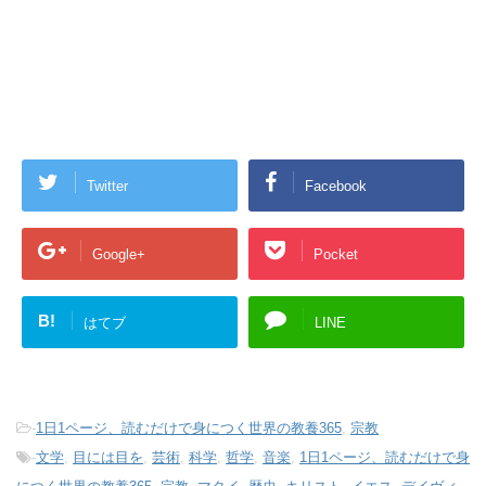
Twitter
Facebook
Google+
Pocket
B!
はてブ
LINE
-
1日1ページ、読むだけで身につく世界の教養365
,
宗教
-
文学
,
目には目を
,
芸術
,
科学
,
哲学
,
音楽
,
1日1ページ、読むだけで身