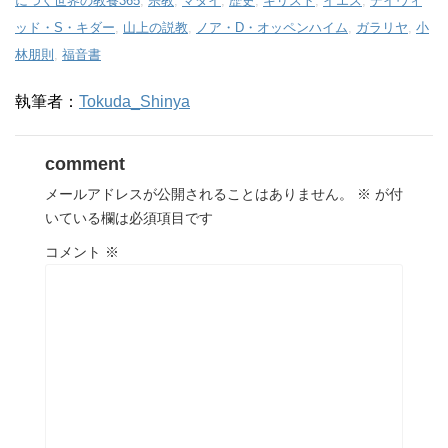
につく世界の教養365
,
宗教
,
マタイ
,
歴史
,
キリスト
,
イエス
,
デイヴィ
ッド・S・キダー
,
山上の説教
,
ノア・D・オッペンハイム
,
ガラリヤ
,
小
林朋則
,
福音書
執筆者：
Tokuda_Shinya
comment
メールアドレスが公開されることはありません。
※
が付
いている欄は必須項目です
コメント
※