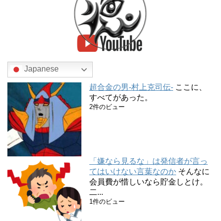
Japanese
超合金の男-村上克司伝-
ここに、
すべてがあった。
2件のビュー
「嫌なら見るな」は発信者が言っ
てはいけない言葉なのか
そんなに
会員費が惜しいなら貯金しとけ。
二...
1件のビュー