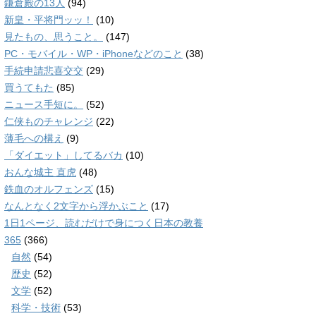
鎌倉殿の13人
(94)
新皇・平将門ッッ！
(10)
見たもの、思うこと。
(147)
PC・モバイル・WP・iPhoneなどのこと
(38)
手続申請悲喜交交
(29)
買うてもた
(85)
ニュース手短に。
(52)
仁侠ものチャレンジ
(22)
薄毛への構え
(9)
「ダイエット」してるバカ
(10)
おんな城主 直虎
(48)
鉄血のオルフェンズ
(15)
なんとなく2文字から浮かぶこと
(17)
1日1ページ、読むだけで身につく日本の教養
365
(366)
自然
(54)
歴史
(52)
文学
(52)
科学・技術
(53)