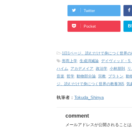
Twitter
B
Pocket
-
1日1ページ、読むだけで身につく世界の教
-
形而上学
,
生成消滅論
,
デイヴィッド・S
ハイム
,
アカデメイア
,
政治学
,
小林朋則
,
リ
音楽
,
哲学
,
動物部分論
,
宗教
,
プラトン
,
動
ジ、読むだけで身につく世界の教養365
,
気
執筆者：
Tokuda_Shinya
comment
メールアドレスが公開されることは