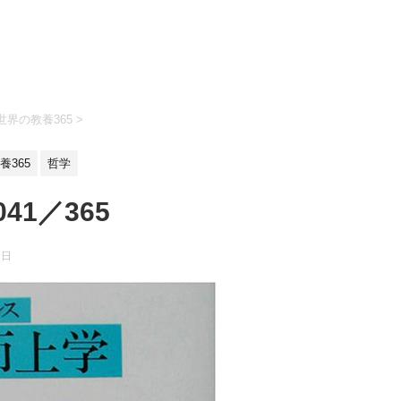
界の教養365
>
365
哲学
1／365
7日