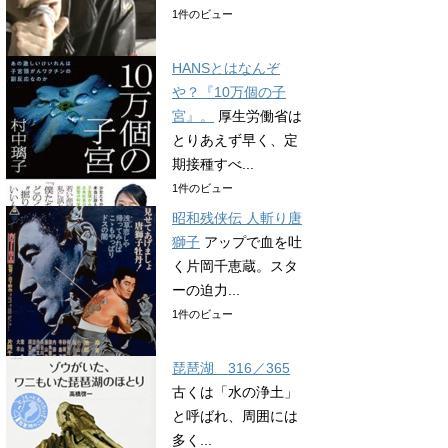
1件のビュー
HANSとはなんぞ
や？『10万個の子
宮』。
厚生労働省は
とりあえず早く、定
期接種すべ...
1件のビュー
昭和残侠伝 人斬り唐
獅子
アップで血を吐
く片岡千恵蔵。スタ
ーの迫力...
1件のビュー
琵琶湖 316／365
古くは「水の浄土」
と呼ばれ、周囲には
多く...