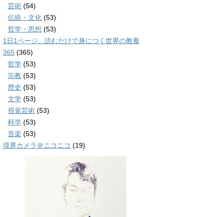
芸術
(54)
伝統・文化
(53)
哲学・思想
(53)
1日1ページ、読むだけで身につく世界の教養
365
(365)
哲学
(53)
宗教
(53)
歴史
(53)
文学
(53)
視覚芸術
(53)
科学
(53)
音楽
(53)
境界カメラ＠ニコニコ
(19)