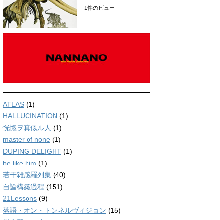
1件のビュー
ATLAS
(1)
HALLUCINATION
(1)
恍惚ヲ真似ル人
(1)
master of none
(1)
DUPING DELIGHT
(1)
be like him
(1)
若干雑感羅列集
(40)
自論構築過程
(151)
21Lessons
(9)
落語・オン・トンネルヴィジョン
(15)