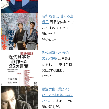
昭和残侠伝 吼えろ唐
獅子
因果な稼業でご
ざんすねぇ！って…
誰のセリ...
2件のビュー
近代国家への歩み
317／365
江戸幕府
が倒れ、日本は外国
の圧力で開国。
1件のビュー
最近の曲は響かな
い、とお嘆きのあな
たへ。
これが、その
謎の答えだ。