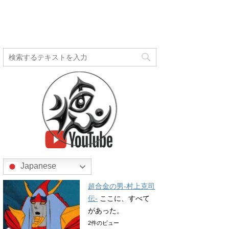
Japanese
超合金の男-村上克司
伝-
ここに、すべて
があった。
2件のビュー