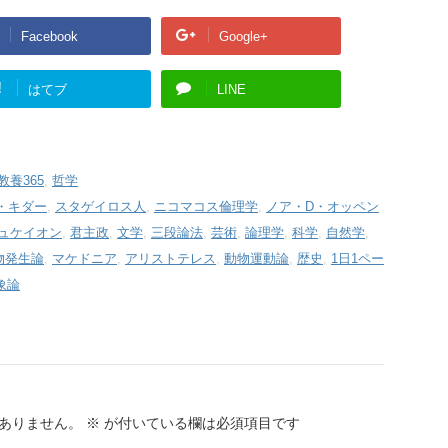
Facebook
Google+
!
はてブ
LINE
養365
,
哲学
・キダー
,
スタゲイロス人
,
ニコマコス倫理学
,
ノア・D・オッペン
ュケイオン
,
君主政
,
文学
,
三段論法
,
芸術
,
論理学
,
科学
,
自然学
,
物発生論
,
マケドニア
,
アリストテレス
,
動物運動論
,
歴史
,
1日1ペー
象論
ありません。
※
が付いている欄は必須項目です