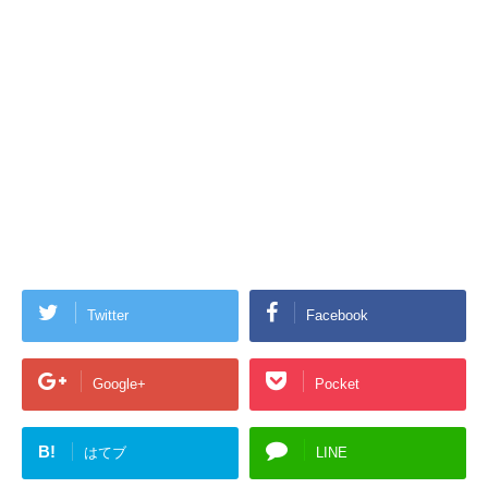
Twitter
Facebook
Google+
Pocket
B!
はてブ
LINE