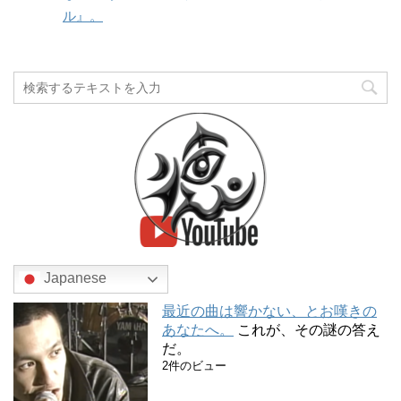
ル』。
Japanese
最近の曲は響かない、とお嘆きの
あなたへ。
これが、その謎の答え
だ。
2件のビュー