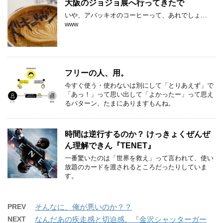
大阪のジョジョ展へ行ってきたで
いや、アバッキオのコーヒーって、あれでしょ…
www
フリーの人、用。
今すぐ使う・使わないは別にして「とりあえず」で
「あっ！」って思い出して「よかったー」って思え
るパターン、たまにありますもんね。
時間は逆行するのか？ けっきょくぜんぜ
ん理解できん『TENET』
一番驚いたのは「世界を救え」って言われて、使い
放題のカードを渡されるところだったりしていま
す。
PREV
そんなに、俺が悪いのか？？
NEXT
なんだあの疾走感と切迫感。『金沢シャッターガー