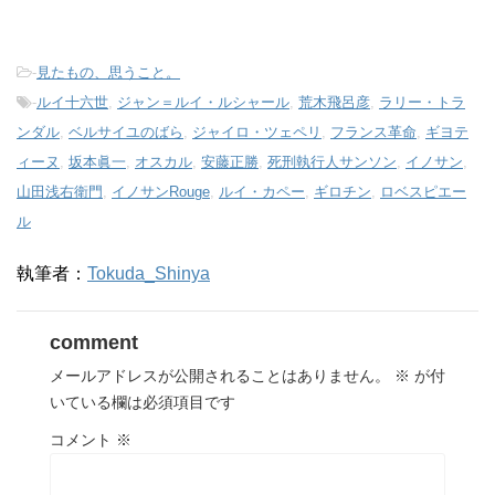
-
見たもの、思うこと。
-
ルイ十六世
,
ジャン＝ルイ・ルシャール
,
荒木飛呂彦
,
ラリー・トラ
ンダル
,
ベルサイユのばら
,
ジャイロ・ツェペリ
,
フランス革命
,
ギヨテ
ィーヌ
,
坂本眞一
,
オスカル
,
安藤正勝
,
死刑執行人サンソン
,
イノサン
,
山田浅右衛門
,
イノサンRouge
,
ルイ・カペー
,
ギロチン
,
ロベスピエー
ル
執筆者：
Tokuda_Shinya
comment
メールアドレスが公開されることはありません。
※
が付
いている欄は必須項目です
コメント
※