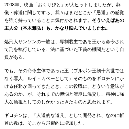
2008年、映画「おくりびと」が大ヒットしましたが、葬
儀・葬送に関してすら、我々はまだどこか「忌避」の感覚
を強く持っていることに気付かされます。
そういえばあの
主人公（本木雅弘）も、かなり悩んでいましたね。
処刑人サンソンの一族は、専制君主である王から命令され
て刑を執行している、法に基づいた正義の機関だという自
負がある。
でも、その命令主体であった王（ブルボン王朝十六世では
なく罪人、ルイ・カペーとして）そのものをギロチンにか
ける任務が回ってきたとき、この役職に、どういう意味が
あるのか、が、それまでの懊悩と濃厚に混交し、精神に強
大な負担としてのしかかったきたものと思われます。
ギロチンは、「人道的な道具」として開発され、なのに斬
首の数は、そこから飛躍的に増加した。