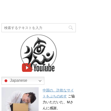
Japanese
中国の、詐欺なサイ
トをぶちのめす
ご協
力いただいた、Mさ
んに感謝。