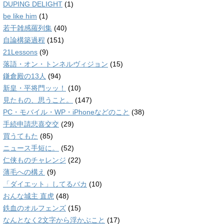
DUPING DELIGHT
(1)
be like him
(1)
若干雑感羅列集
(40)
自論構築過程
(151)
21Lessons
(9)
落語・オン・トンネルヴィジョン
(15)
鎌倉殿の13人
(94)
新皇・平将門ッッ！
(10)
見たもの、思うこと。
(147)
PC・モバイル・WP・iPhoneなどのこと
(38)
手続申請悲喜交交
(29)
買うてもた
(85)
ニュース手短に。
(52)
仁侠ものチャレンジ
(22)
薄毛への構え
(9)
「ダイエット」してるバカ
(10)
おんな城主 直虎
(48)
鉄血のオルフェンズ
(15)
なんとなく2文字から浮かぶこと
(17)