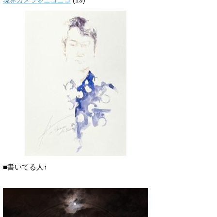
境界カメラ＠ニコニコ
(19)
■書いてる人↑