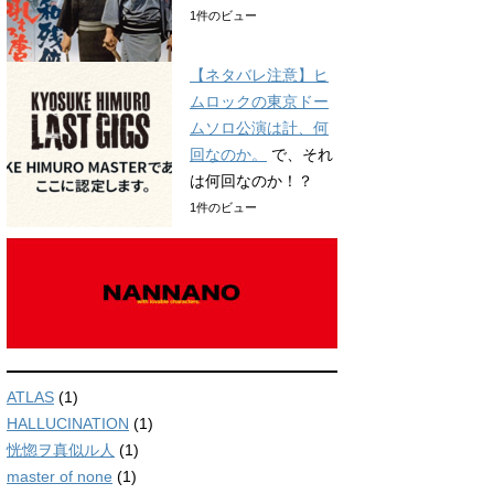
1件のビュー
【ネタバレ注意】ヒ
ムロックの東京ドー
ムソロ公演は計、何
回なのか。
で、それ
は何回なのか！？
1件のビュー
ATLAS
(1)
HALLUCINATION
(1)
恍惚ヲ真似ル人
(1)
master of none
(1)