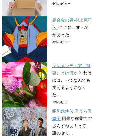
4件のビュー
超合金の男-村上克司
伝-
ここに、すべて
があった。
3件のビュー
クレメンティア（寛
容）とは何か？
わは
はは、ってなんでも
笑えるようになり
た...
1件のビュー
昭和残侠伝 吼えろ唐
獅子
因果な稼業でご
ざんすねぇ！って…
誰のセリ...