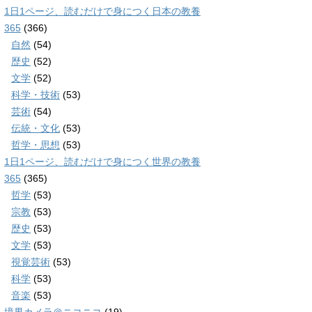
1日1ページ、読むだけで身につく日本の教養
365
(366)
自然
(54)
歴史
(52)
文学
(52)
科学・技術
(53)
芸術
(54)
伝統・文化
(53)
哲学・思想
(53)
1日1ページ、読むだけで身につく世界の教養
365
(365)
哲学
(53)
宗教
(53)
歴史
(53)
文学
(53)
視覚芸術
(53)
科学
(53)
音楽
(53)