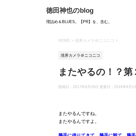
徳田神也のblog
理詰め＆BLUES。【PR】を、含む。
HOME
>
境界カメラ＠ニコニコ
>
境界カメラ＠ニコニコ
またやるの！？第
投稿日：2017年9月29日 更新日：
2018年8月1
またやるんですね。
またやるんですよ。
勝手に借りてきて、勝手に観て、勝手