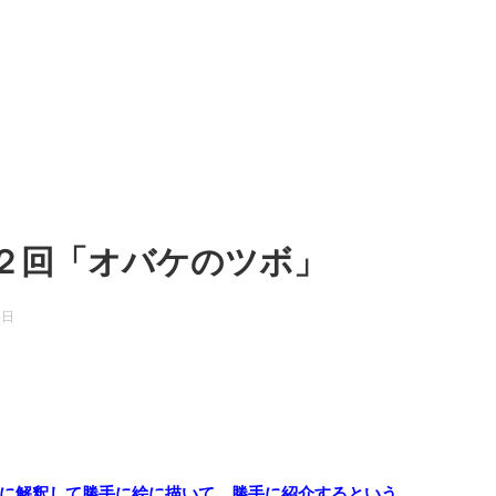
２回「オバケのツボ」
3日
に解釈して勝手に絵に描いて、勝手に紹介するという