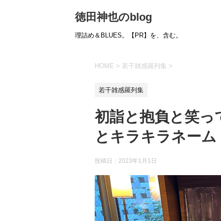
徳田神也のblog
理詰め＆BLUES。【PR】を、含む。
HOME
>
若干雑感羅列集
>
若干雑感羅列集
初詣と抱負と笑っ
とキラキラネーム
投稿日：
2023年1月1日