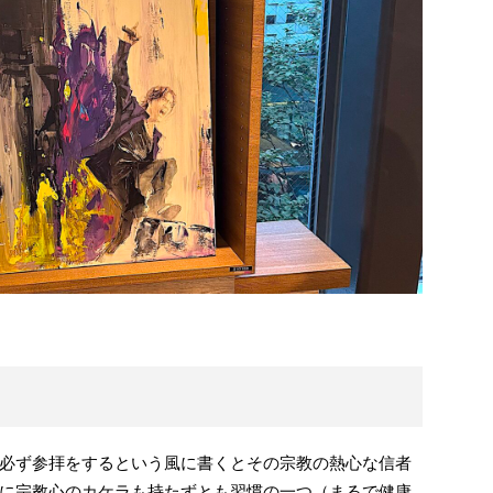
必ず参拝をするという風に書くとその宗教の熱心な信者
に宗教心のカケラも持たずとも習慣の一つ（まるで健康