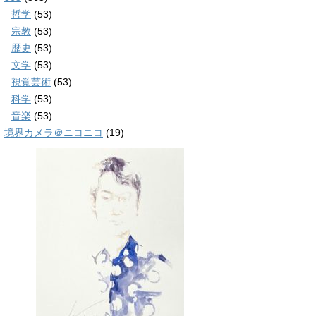
哲学
(53)
宗教
(53)
歴史
(53)
文学
(53)
視覚芸術
(53)
科学
(53)
音楽
(53)
境界カメラ＠ニコニコ
(19)