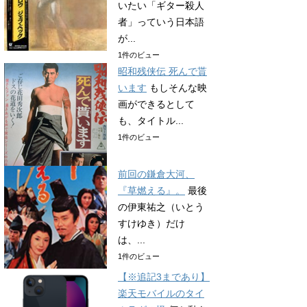
いたい「ギター殺人
者」っていう日本語
が...
1件のビュー
昭和残侠伝 死んで貰
います
もしそんな映
画ができるとして
も、タイトル...
1件のビュー
前回の鎌倉大河、
『草燃える』。
最後
の伊東祐之（いとう
すけゆき）だけ
は、...
1件のビュー
【※追記3まであり】
楽天モバイルのタイ