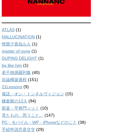
ATLAS
(1)
HALLUCINATION
(1)
恍惚ヲ真似ル人
(1)
master of none
(1)
DUPING DELIGHT
(1)
be like him
(1)
若干雑感羅列集
(40)
自論構築過程
(151)
21Lessons
(9)
落語・オン・トンネルヴィジョン
(15)
鎌倉殿の13人
(94)
新皇・平将門ッッ！
(10)
見たもの、思うこと。
(147)
PC・モバイル・WP・iPhoneなどのこと
(38)
手続申請悲喜交交
(29)