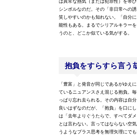
は異常な熱気（または犯罪性）を帯び
シンボルなのだ。その「非日常への誘
笑しやすいのかも知れない。「自分に
能性もある。まるでシリアルキラーを
うのと、どこか似ている気がする。
抱負をすらすら言う
「豊富」と発音が同じであるがゆえに
ているニュアンスさえ混じる抱負。毎
っぱり忘れ去られる。その内容は自分
良いはずなのだが、「抱負」を口にし
は「去年よりぐうたらで、すべてダメ
とは言わない。言ってはならない空気
うようなプラス思考を無理矢理にでも