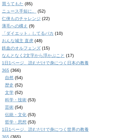
買うてもた
(85)
ニュース手短に。
(52)
仁侠ものチャレンジ
(22)
薄毛への構え
(9)
「ダイエット」してるバカ
(10)
おんな城主 直虎
(48)
鉄血のオルフェンズ
(15)
なんとなく2文字から浮かぶこと
(17)
1日1ページ、読むだけで身につく日本の教養
365
(366)
自然
(54)
歴史
(52)
文学
(52)
科学・技術
(53)
芸術
(54)
伝統・文化
(53)
哲学・思想
(53)
1日1ページ、読むだけで身につく世界の教養
365
(365)