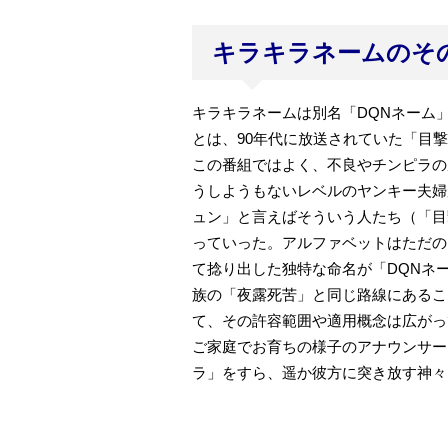
キラキラネームのそ
キラキラネームは別名「DQNネーム
とは、90年代に放送されていた「目
この番組ではよく、不良やチンピラの
うしようもないレベルのヤンキー夫婦
ュン」と言えばそういう人たち（「目
っていった。アルファベットはただの
て捻り出した独特な命名が「DQNネ
族の「夜露死苦」と同じ路線にあるこ
て、その許容範囲や適用概念は広がっ
ご家庭でお育ちの様子のアナウンサー
ラ」をすら、遥か彼方に突き放す神々