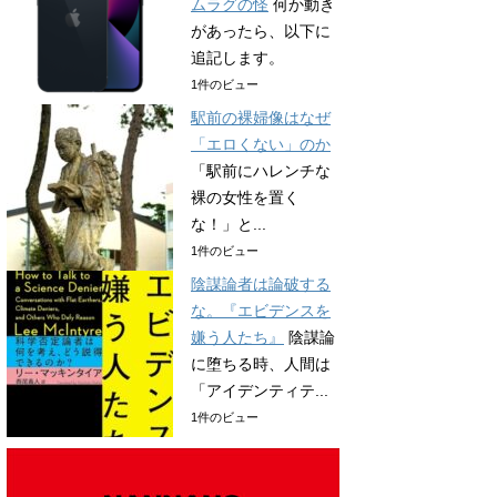
ムラグの怪
何か動き
があったら、以下に
追記します。
1件のビュー
駅前の裸婦像はなぜ
「エロくない」のか
「駅前にハレンチな
裸の女性を置く
な！」と...
1件のビュー
陰謀論者は論破する
な。『エビデンスを
嫌う人たち』
陰謀論
に堕ちる時、人間は
「アイデンティテ...
1件のビュー