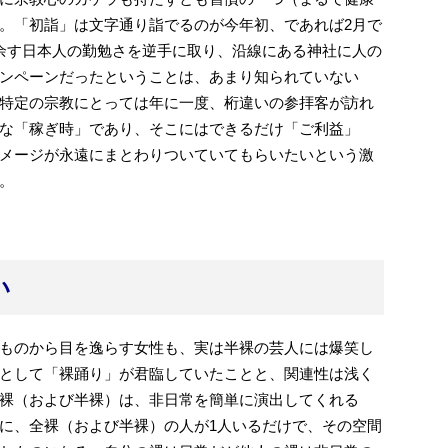
。「初詣」は文字通り詣でるのが今年初、であれば2月で
余す日本人の勤勉さを逆手に取り、沿線にある神社に人の
ンペーンだったということは、あまり知られていない
特定の宗教にとっては年に一度、桁違いの参拝客が訪れ
な「稼ぎ時」であり、そこにはできるだけ「ご利益」
メージが永遠にまとわりついていてもらいたいという激
。
い
ものから目を逸らす女性も、実は半裸の芸人には爆笑し
として「裸踊り」が君臨していたことと、関連性は浅く
裸（および半裸）は、非日常を簡単に演出してくれる
に、全裸（および半裸）の人が1人いるだけで、その空間