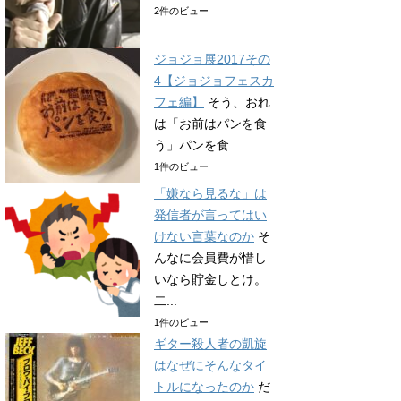
2件のビュー
ジョジョ展2017その
4【ジョジョフェスカ
フェ編】
そう、おれ
は「お前はパンを食
う」パンを食...
1件のビュー
「嫌なら見るな」は
発信者が言ってはい
けない言葉なのか
そ
んなに会員費が惜し
いなら貯金しとけ。
二...
1件のビュー
ギター殺人者の凱旋
はなぜにそんなタイ
トルになったのか
だ