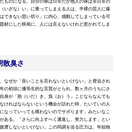
たものになる。自分の裸は日常だが他人の裸は非日常の
（いざな）い」に乗ってしまえる人は、半裸の芸人に爆
はできない思い切り」に内心、感動してしまっている可
題材にした映画に、人には言えないけれど惹かれてしま
胡散臭さ
、なぜか「良いことを言わないといけない」と脅迫され
年の初頭に優等生的な言質がとられ、数ヶ月のうちにさ
自身が「抱（いだ）き、負（お）う」ことならなんでも
なければならないという機会が訪れた時、たいていの人
になっていっても構わないのでサボります」みたいなこ
がある。「さらに向上すべく邁進し、努力します」とい
披瀝しないといけない。この同調を迫る圧力は、年始独