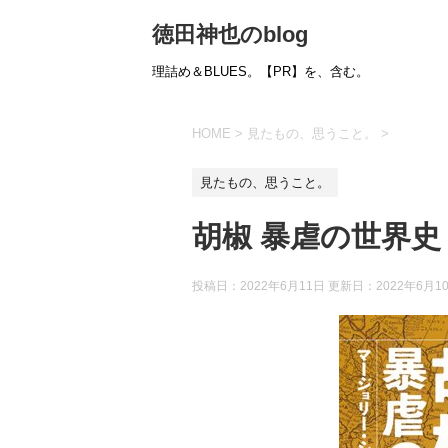
徳田神也のblog
理詰め＆BLUES。【PR】を、含む。
HOME
>
見たもの、思うこと。
>
見たもの、思うこと。
胡椒 暴虐の世界史
投稿日：2022年6月11日 更新日：
2022年6月1