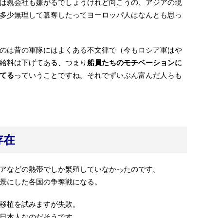
は親会社も嫌がるでしょうけれど向こうの、アジアの現
多少無理して簒奪したってヨーロッパ人はなんとも思っ
のは昔の軍隊にはよくある不文律で（今もロシア軍はや
給料は下げてある、つまり
船員たちのモチベーションに
てる
っていうことですね。それでずいぶん富んだ人らも
存在
アなどの熱帯でしか繁殖していなかったのです。
景にした各国の争奪戦になる。
移植を試みますが失敗。
日本人なのだそうです。