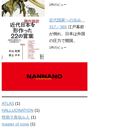
1件のビュー
近代国家への歩み
317／365
江戸幕府
が倒れ、日本は外国
の圧力で開国。
1件のビュー
ATLAS
(1)
HALLUCINATION
(1)
恍惚ヲ真似ル人
(1)
master of none
(1)