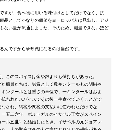
ですが、食べ物に用いる味付けとしてだけでなく、抗
療品としてかなりの価値をヨーロッパ人は見出し、アジ
もない量が流通しました。そのため、測量できないほど
るんですから争奪戦になるのは当然です。
期、このスパイスは金や銀よりも値打ちがあった。
びた船員たちは、労賃として数キンタールもの胡椒や
。キンタールとは重さの単位で、一キンタールはおよ
支払われたスパイスでその後一生食べていくことがで
見なされ、納税や関税の支払いに使われただけでな
。一五二六年、ポルトガルのイサベル王女がスペイン
カール五世）と結婚したとき、イサベルの兄ジョアン
った。人の財産はその人の家にどれほどの胡椒がある