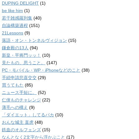
DUPING DELIGHT
(1)
be like him
(1)
若干雑感羅列集
(40)
自論構築過程
(151)
21Lessons
(9)
落語・オン・トンネルヴィジョン
(15)
鎌倉殿の13人
(94)
新皇・平将門ッッ！
(10)
見たもの、思うこと。
(147)
PC・モバイル・WP・iPhoneなどのこと
(38)
手続申請悲喜交交
(29)
買うてもた
(85)
ニュース手短に。
(52)
仁侠ものチャレンジ
(22)
薄毛への構え
(9)
「ダイエット」してるバカ
(10)
おんな城主 直虎
(48)
鉄血のオルフェンズ
(15)
なんとなく2文字から浮かぶこと
(17)