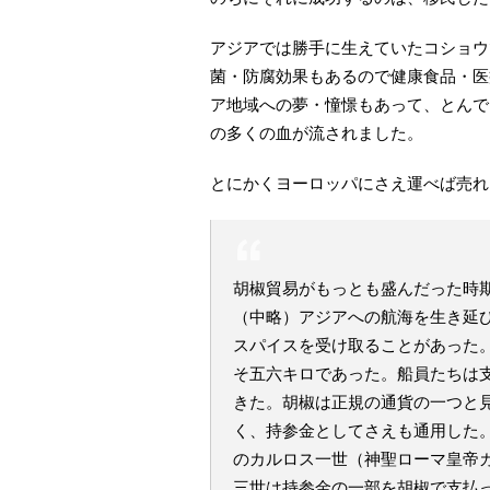
アジアでは勝手に生えていたコショウ
菌・防腐効果もあるので健康食品・医
ア地域への夢・憧憬もあって、とんで
の多くの血が流されました。
とにかくヨーロッパにさえ運べば売れ
胡椒貿易がもっとも盛んだった時
（中略）アジアへの航海を生き延
スパイスを受け取ることがあった
そ五六キロであった。船員たちは
きた。胡椒は正規の通貨の一つと
く、持参金としてさえも通用した
のカルロス一世（神聖ローマ皇帝
三世は持参金の一部を胡椒で支払