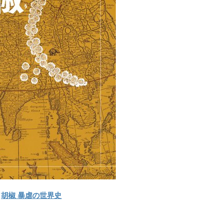
胡椒 暴虐の世界史