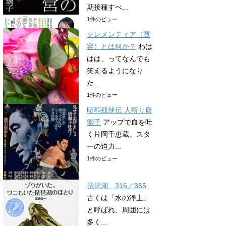
期接種すべ...
1件のビュー
クレメンティア（寛
容）とは何か？
わは
はは、ってなんでも
笑えるようになり
た...
1件のビュー
昭和残侠伝 人斬り唐
獅子
アップで血を吐
く片岡千恵蔵。スタ
ーの迫力...
1件のビュー
琵琶湖 316／365
古くは「水の浄土」
と呼ばれ、周囲には
多く...