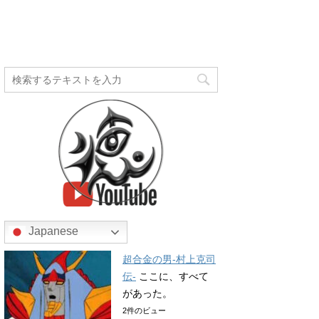
Japanese
超合金の男-村上克司
伝-
ここに、すべて
があった。
2件のビュー