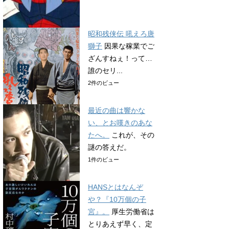
昭和残侠伝 吼えろ唐
獅子
因果な稼業でご
ざんすねぇ！って…
誰のセリ...
2件のビュー
最近の曲は響かな
い、とお嘆きのあな
たへ。
これが、その
謎の答えだ。
1件のビュー
HANSとはなんぞ
や？『10万個の子
宮』。
厚生労働省は
とりあえず早く、定