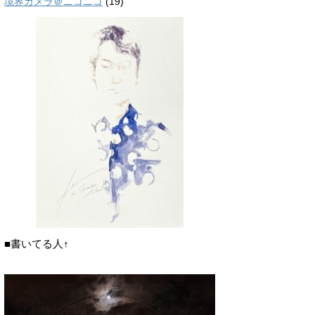
境界カメラ＠ニコニコ
(19)
■書いてる人↑