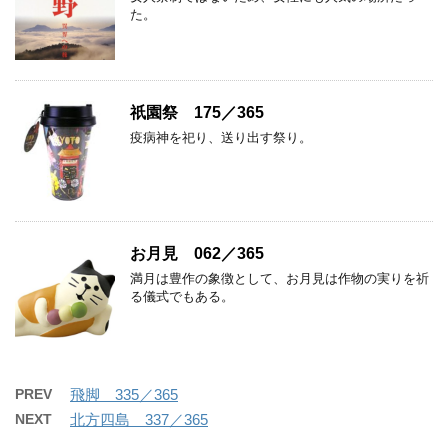
た。
祇園祭 175／365
疫病神を祀り、送り出す祭り。
お月見 062／365
満月は豊作の象徴として、お月見は作物の実りを祈
る儀式でもある。
PREV
飛脚 335／365
NEXT
北方四島 337／365