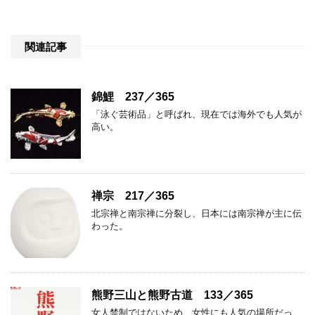
関連記事
錦鯉 237／365
「泳ぐ芸術品」と呼ばれ、現在では海外でも人気が
高い。
禅宗 217／365
北宗禅と南宗禅に分裂し、日本には南宗禅が主に伝
わった。
熊野三山と熊野古道 133／365
女人禁制ではないため、女性にも人気の場所だっ