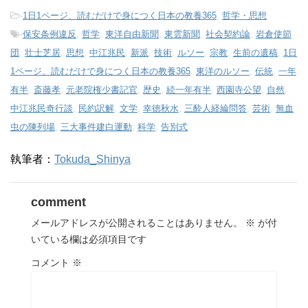
-
1日1ページ、読むだけで身につく日本の教養365
,
哲学・思想
-
保安条例違反
,
哲学
,
東洋自由新聞
,
東雲新聞
,
社会契約論
,
岩倉使節
団
,
壮士芝居
,
思想
,
中江兆民
,
新派
,
技術
,
ルソー
,
宗教
,
生前の遺稿
,
1日
1ページ、読むだけで身につく日本の教養365
,
東洋のルソー
,
伝統
,
一年
有半
,
斎藤孝
,
元老院権少書記官
,
歴史
,
続一年有半
,
西園寺公望
,
自然
,
中江兆民奇行談
,
民約訳解
,
文学
,
幸徳秋水
,
三酔人経綸問答
,
芸術
,
無血
虫の陳列場
,
三大事件建白運動
,
科学
,
告別式
執筆者：
Tokuda_Shinya
comment
メールアドレスが公開されることはありません。
※
が付
いている欄は必須項目です
コメント
※