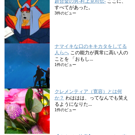
超合金の男-村上克司伝-
ここに、
すべてがあった。
3件のビュー
ナマイキな口のキキカタをしてる
人らへ
この能力が異常に高い人の
ことを 「おもし...
1件のビュー
クレメンティア（寛容）とは何
か？
わははは、ってなんでも笑え
るようになりた...
1件のビュー