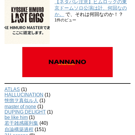
【ネタバレ注意】ヒムロックの東
京ドームソロ公演は計、何回なの
か。
で、それは何回なのか！？
1件のビュー
ATLAS
(1)
HALLUCINATION
(1)
恍惚ヲ真似ル人
(1)
master of none
(1)
DUPING DELIGHT
(1)
be like him
(1)
若干雑感羅列集
(40)
自論構築過程
(151)