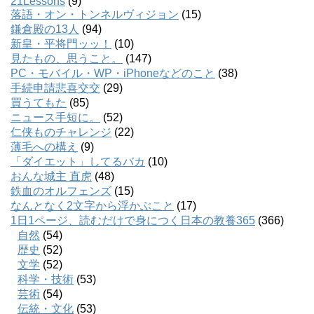
21Lessons
(9)
落語・オン・トンネルヴィジョン
(15)
鎌倉殿の13人
(94)
新皇・平将門ッッ！
(10)
見たもの、思うこと。
(147)
PC・モバイル・WP・iPhoneなどのこと
(38)
手続申請悲喜交交
(29)
買うてもた
(85)
ニュース手短に。
(52)
仁侠ものチャレンジ
(22)
薄毛への構え
(9)
「ダイエット」してるバカ
(10)
おんな城主 直虎
(48)
鉄血のオルフェンズ
(15)
なんとなく2文字から浮かぶこと
(17)
1日1ページ、読むだけで身につく日本の教養365
(366)
自然
(54)
歴史
(52)
文学
(52)
科学・技術
(53)
芸術
(54)
伝統・文化
(53)