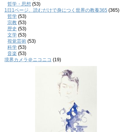
哲学・思想
(53)
1日1ページ、読むだけで身につく世界の教養365
(365)
哲学
(53)
宗教
(53)
歴史
(53)
文学
(53)
視覚芸術
(53)
科学
(53)
音楽
(53)
境界カメラ＠ニコニコ
(19)