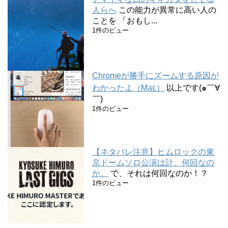
人らへ
この能力が異常に高い人の
ことを 「おもし...
1件のビュー
Chromeが勝手にズームする原因が
わかったよ（Mac）
以上です(๑￣∀
￣)
1件のビュー
【ネタバレ注意】ヒムロックの東
京ドームソロ公演は計、何回なの
か。
で、それは何回なのか！？
1件のビュー