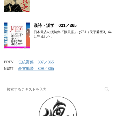
漢詩・漢学 031／365
日本最古の漢詩集「懐風藻」は751（天平勝宝3）年
に完成した。
PREV
伝統野菜 307／365
NEXT
豪雪地帯 309／365