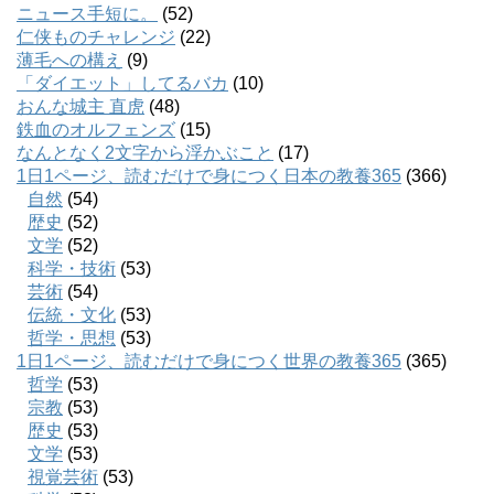
ニュース手短に。
(52)
仁侠ものチャレンジ
(22)
薄毛への構え
(9)
「ダイエット」してるバカ
(10)
おんな城主 直虎
(48)
鉄血のオルフェンズ
(15)
なんとなく2文字から浮かぶこと
(17)
1日1ページ、読むだけで身につく日本の教養365
(366)
自然
(54)
歴史
(52)
文学
(52)
科学・技術
(53)
芸術
(54)
伝統・文化
(53)
哲学・思想
(53)
1日1ページ、読むだけで身につく世界の教養365
(365)
哲学
(53)
宗教
(53)
歴史
(53)
文学
(53)
視覚芸術
(53)