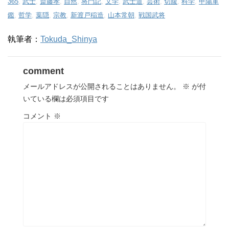
365
,
武士
,
斎藤孝
,
自然
,
将門記
,
文学
,
武士道
,
芸術
,
切腹
,
科学
,
甲陽軍
鑑
,
哲学
,
葉隠
,
宗教
,
新渡戸稲造
,
山本常朝
,
戦国武将
執筆者：
Tokuda_Shinya
comment
メールアドレスが公開されることはありません。
※
が付
いている欄は必須項目です
コメント
※