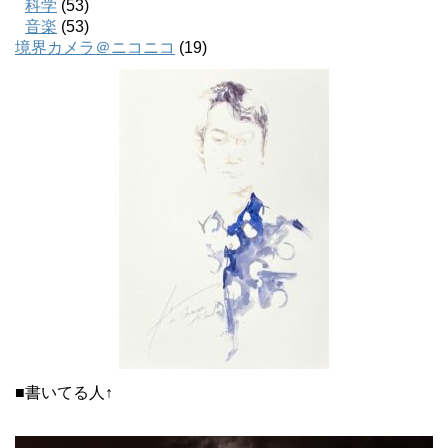
科学
(53)
音楽
(53)
境界カメラ＠ニコニコ
(19)
■書いてる人↑