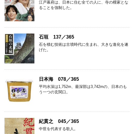
江戸幕府は、日本に住む全ての人に、寺の檀家とな
ることを強制した。
石垣 137／365
石を積む技術は古墳時代に生まれ、大きな進化を遂
げた。
日本海 078／365
平均水深は1,752m、最深部は3,742mの、日本のも
う一つの玄関口。
紀貫之 045／365
中世を代表する歌人。