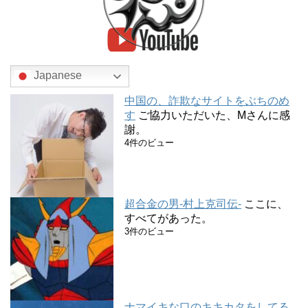
Japanese
中国の、詐欺なサイトをぶちのめ
す
ご協力いただいた、Mさんに感
謝。
4件のビュー
超合金の男-村上克司伝-
ここに、
すべてがあった。
3件のビュー
ナマイキな口のキキカタをしてる