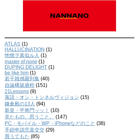
ATLAS
(1)
HALLUCINATION
(1)
恍惚ヲ真似ル人
(1)
master of none
(1)
DUPING DELIGHT
(1)
be like him
(1)
若干雑感羅列集
(40)
自論構築過程
(151)
21Lessons
(9)
落語・オン・トンネルヴィジョン
(15)
鎌倉殿の13人
(94)
新皇・平将門ッッ！
(10)
見たもの、思うこと。
(147)
PC・モバイル・WP・iPhoneなどのこと
(38)
手続申請悲喜交交
(29)
買うてもた
(85)