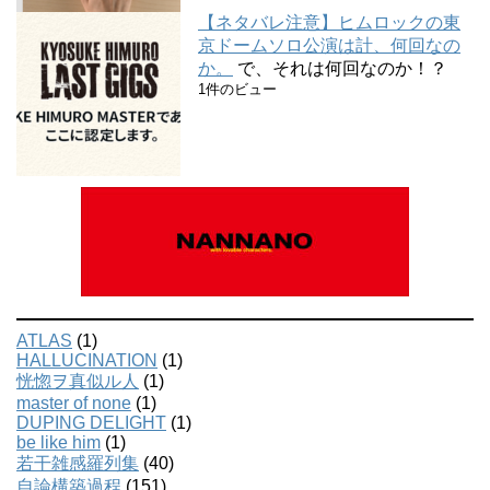
【ネタバレ注意】ヒムロックの東
京ドームソロ公演は計、何回なの
か。
で、それは何回なのか！？
1件のビュー
ATLAS
(1)
HALLUCINATION
(1)
恍惚ヲ真似ル人
(1)
master of none
(1)
DUPING DELIGHT
(1)
be like him
(1)
若干雑感羅列集
(40)
自論構築過程
(151)