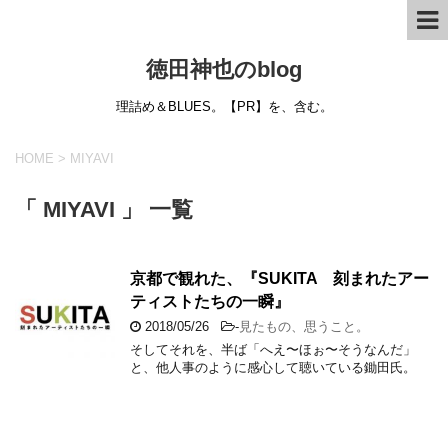
徳田神也のblog
理詰め＆BLUES。【PR】を、含む。
HOME
>
MIYAVI
「 MIYAVI 」 一覧
京都で観れた、『SUKITA 刻まれたアー
ティストたちの一瞬』
2018/05/26
-
見たもの、思うこと。
そしてそれを、半ば「へえ〜ほぉ〜そうなんだ」
と、他人事のように感心して聴いている鋤田氏。