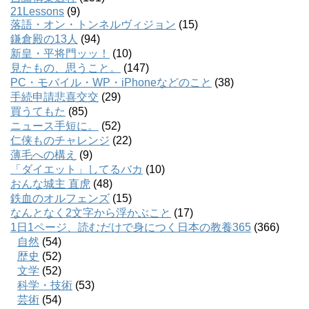
21Lessons
(9)
落語・オン・トンネルヴィジョン
(15)
鎌倉殿の13人
(94)
新皇・平将門ッッ！
(10)
見たもの、思うこと。
(147)
PC・モバイル・WP・iPhoneなどのこと
(38)
手続申請悲喜交交
(29)
買うてもた
(85)
ニュース手短に。
(52)
仁侠ものチャレンジ
(22)
薄毛への構え
(9)
「ダイエット」してるバカ
(10)
おんな城主 直虎
(48)
鉄血のオルフェンズ
(15)
なんとなく2文字から浮かぶこと
(17)
1日1ページ、読むだけで身につく日本の教養365
(366)
自然
(54)
歴史
(52)
文学
(52)
科学・技術
(53)
芸術
(54)