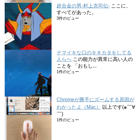
超合金の男-村上克司伝-
ここに、
すべてがあった。
3件のビュー
ナマイキな口のキキカタをしてる
人らへ
この能力が異常に高い人の
ことを 「おもし...
1件のビュー
Chromeが勝手にズームする原因が
わかったよ（Mac）
以上です(๑￣∀
￣)
1件のビュー