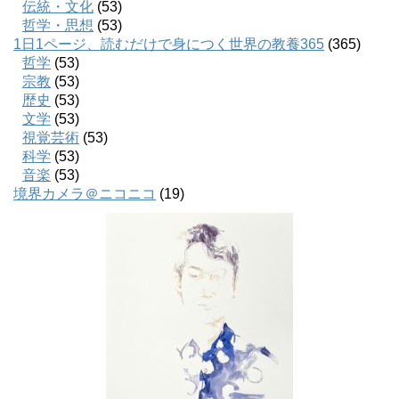
伝統・文化
(53)
哲学・思想
(53)
1日1ページ、読むだけで身につく世界の教養365
(365)
哲学
(53)
宗教
(53)
歴史
(53)
文学
(53)
視覚芸術
(53)
科学
(53)
音楽
(53)
境界カメラ＠ニコニコ
(19)