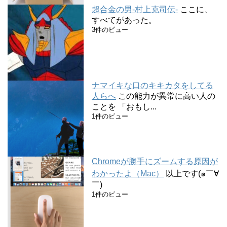
超合金の男-村上克司伝-
ここに、
すべてがあった。
3件のビュー
ナマイキな口のキキカタをしてる
人らへ
この能力が異常に高い人の
ことを 「おもし...
1件のビュー
Chromeが勝手にズームする原因が
わかったよ（Mac）
以上です(๑￣∀
￣)
1件のビュー