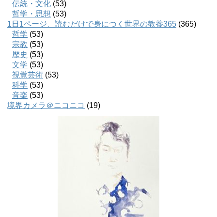
伝統・文化
(53)
哲学・思想
(53)
1日1ページ、読むだけで身につく世界の教養365
(365)
哲学
(53)
宗教
(53)
歴史
(53)
文学
(53)
視覚芸術
(53)
科学
(53)
音楽
(53)
境界カメラ＠ニコニコ
(19)