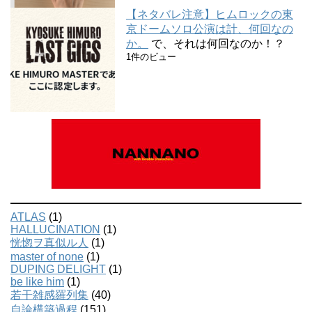
【ネタバレ注意】ヒムロックの東
京ドームソロ公演は計、何回なの
か。
で、それは何回なのか！？
1件のビュー
ATLAS
(1)
HALLUCINATION
(1)
恍惚ヲ真似ル人
(1)
master of none
(1)
DUPING DELIGHT
(1)
be like him
(1)
若干雑感羅列集
(40)
自論構築過程
(151)