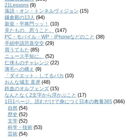
21Lessons
(9)
落語・オン・トンネルヴィジョン
(15)
鎌倉殿の13人
(94)
新皇・平将門ッッ！
(10)
見たもの、思うこと。
(147)
PC・モバイル・WP・iPhoneなどのこと
(38)
手続申請悲喜交交
(29)
買うてもた
(85)
ニュース手短に。
(52)
仁侠ものチャレンジ
(22)
薄毛への構え
(9)
「ダイエット」してるバカ
(10)
おんな城主 直虎
(48)
鉄血のオルフェンズ
(15)
なんとなく2文字から浮かぶこと
(17)
1日1ページ、読むだけで身につく日本の教養365
(366)
自然
(54)
歴史
(52)
文学
(52)
科学・技術
(53)
芸術
(54)