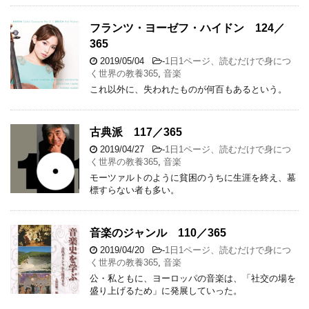
フランツ・ヨーゼフ・ハイドン 124／
365
2019/05/04
-
1日1ページ、読むだけで身につ
く世界の教養365
,
音楽
これ以外に、失われたものが何百もあるという。
古典派 117／365
2019/04/27
-
1日1ページ、読むだけで身につ
く世界の教養365
,
音楽
モーツァルトのように貧困のうちに生涯を終え、墓
標すらない者も多い。
音楽のジャンル 110／365
2019/04/20
-
1日1ページ、読むだけで身につ
く世界の教養365
,
音楽
公・私ともに、ヨーロッパの音楽は、「社交の場を
盛り上げるため」に発展していった。