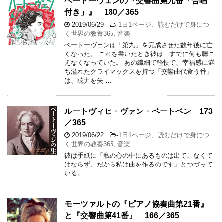
ベートーヴェンの『交響曲第九番「合唱
付き」』 180／365
2019/06/29
-
1日1ページ、読むだけで身につ
く世界の教養365
,
音楽
ベートーヴェンは「第九」を完成させた数年後に亡
くなった。 これを書いたとき彼は、すでに何も聴こ
えなくなっていた。 あの繊細で軽快で、幸福感に満
ち溢れたクライマックスを持つ「交響曲代食う番」
は、聴力を失 …
ルートヴィヒ・ヴァン・ベートベン 173
／365
2019/06/22
-
1日1ページ、読むだけで身につ
く世界の教養365
,
音楽
彼は手紙に「私の心の中にあるものは出てこなくて
はならず、だから私は曲を作るのです」とつづって
いる。
モーツァルトの『ピアノ協奏曲第21番』
と『交響曲第41番』 166／365