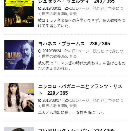
ジュゼッペ・ヴェルディ 243／365
2019/08/31
-
1日1ページ、読むだけで身につ
く世界の教養365
,
音楽
彼はミラノ音楽院への入学ができず、個人教授をつ
けて学習していた。
ヨハネス・ブラームス 236／365
2019/08/24
-
1日1ページ、読むだけで身につ
く世界の教養365
,
音楽
彼の死は「ロマン派の時代の終わり」を告げるもの
だとさえ言われた。
ニッコロ・パガニーニとフランツ・リス
ト 229／365
2019/08/17
-
1日1ページ、読むだけで身につ
く世界の教養365
,
音楽
二人とも演出に長け、女性を虜にした。
フレデリック・ショパン 222／365