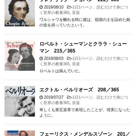
2019/08/10
-
1日1ページ、読むだけで身につ
く世界の教養365
,
音楽
ワルシャワを離れる時に彼は、祖国の土を詰めた銀
の壺を持っていたという。
ロベルト・シューマンとクララ・シュー
マン 215／365
2019/08/03
-
1日1ページ、読むだけで身につ
く世界の教養365
,
音楽
ロベルトは病んでいた。
エクトル・ベルリオーズ 208／365
2019/07/27
-
1日1ページ、読むだけで身につ
く世界の教養365
,
音楽
奇しくも第五楽章で表現したことが、現実になった
ように。
フェーリクス・メンデルスゾーン 201／