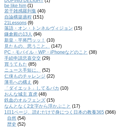
DUPING DELIGHT
(1)
be like him
(1)
若干雑感羅列集
(40)
自論構築過程
(151)
21Lessons
(9)
落語・オン・トンネルヴィジョン
(15)
鎌倉殿の13人
(94)
新皇・平将門ッッ！
(10)
見たもの、思うこと。
(147)
PC・モバイル・WP・iPhoneなどのこと
(38)
手続申請悲喜交交
(29)
買うてもた
(85)
ニュース手短に。
(52)
仁侠ものチャレンジ
(22)
薄毛への構え
(9)
「ダイエット」してるバカ
(10)
おんな城主 直虎
(48)
鉄血のオルフェンズ
(15)
なんとなく2文字から浮かぶこと
(17)
1日1ページ、読むだけで身につく日本の教養365
(366)
自然
(54)
歴史
(52)