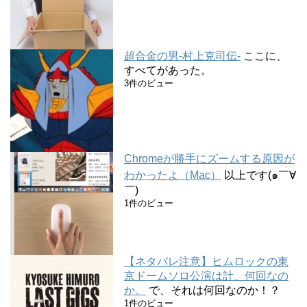
超合金の男-村上克司伝-
ここに、
すべてがあった。
3件のビュー
Chromeが勝手にズームする原因が
わかったよ（Mac）
以上です(๑￣∀
￣)
1件のビュー
【ネタバレ注意】ヒムロックの東
京ドームソロ公演は計、何回なの
か。
で、それは何回なのか！？
1件のビュー