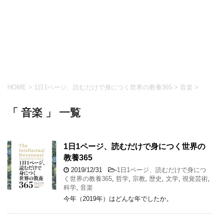
HOME
>
1日1ページ、読むだけで身につく世界の教養365
>
音楽
>
「 音楽 」 一覧
1日1ページ、読むだけで身につく世界の
教養365
2019/12/31
-
1日1ページ、読むだけで身につ
く世界の教養365
,
哲学
,
宗教
,
歴史
,
文学
,
視覚芸術
,
科学
,
音楽
今年（2019年）はどんな年でしたか。