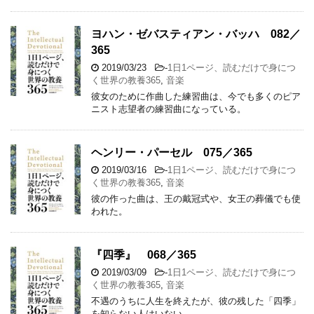
ヨハン・ゼバスティアン・バッハ 082／
365
2019/03/23
-
1日1ページ、読むだけで身につ
く世界の教養365
,
音楽
彼女のために作曲した練習曲は、今でも多くのピア
ニスト志望者の練習曲になっている。
ヘンリー・パーセル 075／365
2019/03/16
-
1日1ページ、読むだけで身につ
く世界の教養365
,
音楽
彼の作った曲は、王の戴冠式や、女王の葬儀でも使
われた。
『四季』 068／365
2019/03/09
-
1日1ページ、読むだけで身につ
く世界の教養365
,
音楽
不遇のうちに人生を終えたが、彼の残した「四季」
を知らない人はいない。