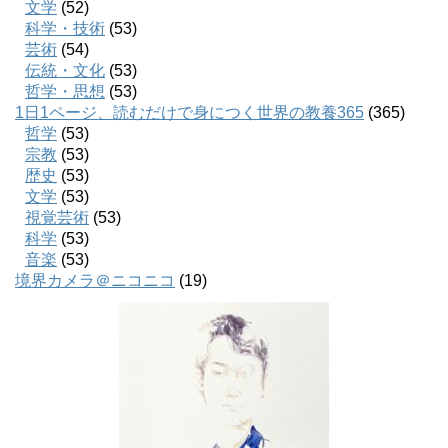
文学
(52)
科学・技術
(53)
芸術
(54)
伝統・文化
(53)
哲学・思想
(53)
1日1ページ、読むだけで身につく世界の教養365
(365)
哲学
(53)
宗教
(53)
歴史
(53)
文学
(53)
視覚芸術
(53)
科学
(53)
音楽
(53)
境界カメラ＠ニコニコ
(19)