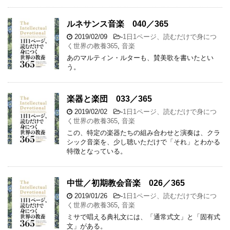
ルネサンス音楽 040／365
2019/02/09
-
1日1ページ、読むだけで身につ
く世界の教養365
,
音楽
あのマルティン・ルターも、賛美歌を書いたとい
う。
楽器と楽団 033／365
2019/02/02
-
1日1ページ、読むだけで身につ
く世界の教養365
,
音楽
この、特定の楽器たちの組み合わせと演奏は、クラ
シック音楽を、少し聴いただけで「それ」とわかる
特徴となっている。
中世／初期教会音楽 026／365
2019/01/26
-
1日1ページ、読むだけで身につ
く世界の教養365
,
音楽
ミサで唱える典礼文には、「通常式文」と「固有式
文」がある。