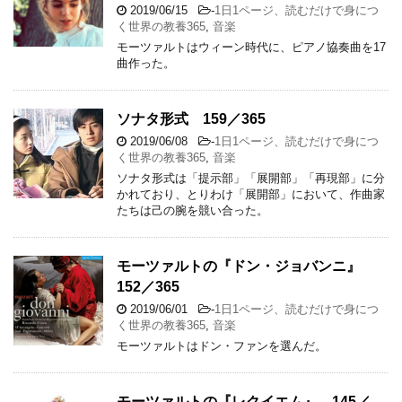
2019/06/15
-
1日1ページ、読むだけで身につ
く世界の教養365
,
音楽
モーツァルトはウィーン時代に、ピアノ協奏曲を17
曲作った。
ソナタ形式 159／365
2019/06/08
-
1日1ページ、読むだけで身につ
く世界の教養365
,
音楽
ソナタ形式は「提示部」「展開部」「再現部」に分
かれており、とりわけ「展開部」において、作曲家
たちは己の腕を競い合った。
モーツァルトの『ドン・ジョバンニ』
152／365
2019/06/01
-
1日1ページ、読むだけで身につ
く世界の教養365
,
音楽
モーツァルトはドン・ファンを選んだ。
モーツァルトの『レクイエム』 145／