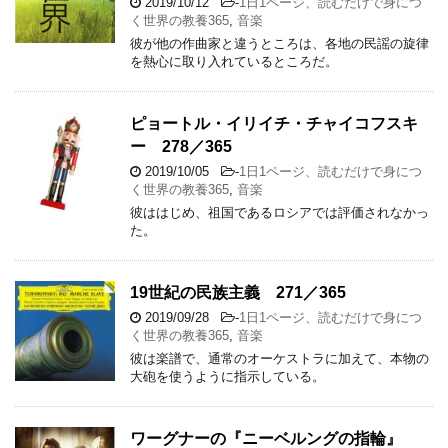
2019/10/12
-
1日1ページ、読むだけで身につ
く世界の教養365
,
音楽
彼が他の作曲家と違うところは、各地の民謡の旋律
を熱心に取り入れているところだ。
ピョートル・イリイチ・チャイコフスキ
ー 278／365
2019/10/05
-
1日1ページ、読むだけで身につ
く世界の教養365
,
音楽
彼ははじめ、祖国であるロシアでは評価されなかっ
た。
19世紀の民族主義 271／365
2019/09/28
-
1日1ページ、読むだけで身につ
く世界の教養365
,
音楽
彼は楽譜で、通常のオーケストラに加えて、本物の
大砲を使うように指示している。
ワーグナーの『ニーベルングの指輪』