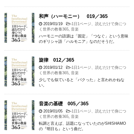
和声（ハーモニー） 019／365
2019/01/19
-
1日1ページ、読むだけで身につ
く世界の教養365
,
音楽
ハーモニーの語源は「固定」「つなぐ」という意味
のギリシャ語「ハルモニア」なのだそうだ。
旋律 012／365
2019/01/12
-
1日1ページ、読むだけで身につ
く世界の教養365
,
音楽
少しでも似ていると「パクった」と言われかねな
い。
音楽の基礎 005／365
2019/01/05
-
1日1ページ、読むだけで身につ
く世界の教養365
,
音楽
転調と言えば、話題になっていたのがSHISHAMO
の『明日も』という曲だ。