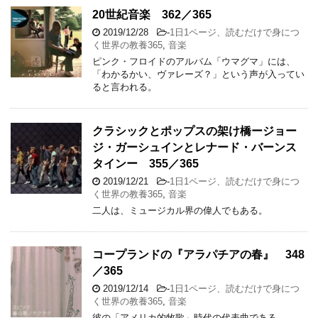
20世紀音楽 362／365
2019/12/28
-
1日1ページ、読むだけで身につ
く世界の教養365
,
音楽
ピンク・フロイドのアルバム「ウマグマ」には、
「わかるかい、ヴァレーズ？」という声が入ってい
ると言われる。
クラシックとポップスの架け橋ージョー
ジ・ガーシュインとレナード・バーンス
タインー 355／365
2019/12/21
-
1日1ページ、読むだけで身につ
く世界の教養365
,
音楽
二人は、ミュージカル界の偉人でもある。
コープランドの『アラパチアの春』 348
／365
2019/12/14
-
1日1ページ、読むだけで身につ
く世界の教養365
,
音楽
彼の「アメリカ的牧歌」時代の代表曲である。