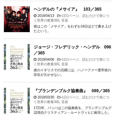
ヘンデルの『メサイア』 103／365
2019/04/13
-
1日1ページ、読むだけで身につ
く世界の教養365
,
音楽
彼はこの「メサイア」をわずか24日ほどで書き上げ
たという。
ジョージ・フレデリック・ヘンデル 096
／365
2019/04/06
-
1日1ページ、読むだけで身につ
く世界の教養365
,
音楽
彼のイギリスでの活躍には、ハノーファー選帝侯の
存在が欠かせない。
『ブランデンブルク協奏曲』 089／365
2019/03/30
-
1日1ページ、読むだけで身につ
く世界の教養365
,
音楽
1721年、バッハはこの協奏曲を、ブランデンブルグ
辺境伯クリスティアン・ルートヴィヒに献呈した。