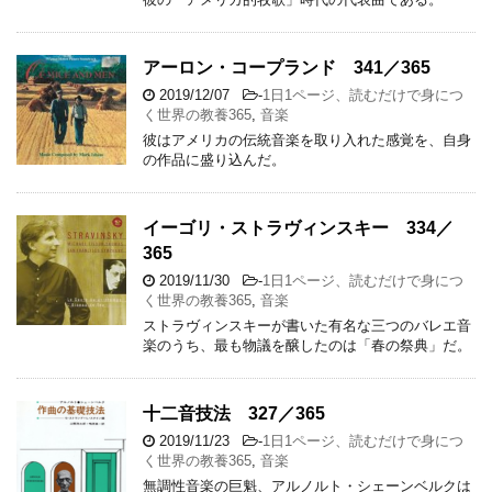
アーロン・コープランド 341／365
2019/12/07
-
1日1ページ、読むだけで身につ
く世界の教養365
,
音楽
彼はアメリカの伝統音楽を取り入れた感覚を、自身
の作品に盛り込んだ。
イーゴリ・ストラヴィンスキー 334／
365
2019/11/30
-
1日1ページ、読むだけで身につ
く世界の教養365
,
音楽
ストラヴィンスキーが書いた有名な三つのバレエ音
楽のうち、最も物議を醸したのは「春の祭典」だ。
十二音技法 327／365
2019/11/23
-
1日1ページ、読むだけで身につ
く世界の教養365
,
音楽
無調性音楽の巨魁、アルノルト・シェーンベルクは