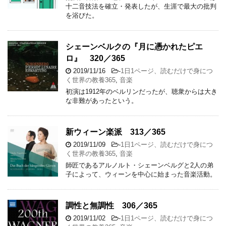
十二音技法を確立・発表したが、生涯で最大の批判
を浴びた。
シェーンベルクの『月に憑かれたピエ
ロ』 320／365
2019/11/16
-
1日1ページ、読むだけで身につ
く世界の教養365
,
音楽
初演は1912年のベルリンだったが、聴衆からは大き
な非難があったという。
新ウィーン楽派 313／365
2019/11/09
-
1日1ページ、読むだけで身につ
く世界の教養365
,
音楽
師匠であるアルノルト・シェーンベルグと2人の弟
子によって、ウィーンを中心に始まった音楽活動。
調性と無調性 306／365
2019/11/02
-
1日1ページ、読むだけで身につ