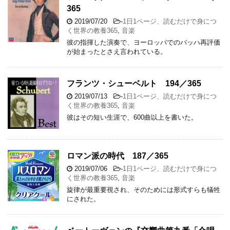
365
2019/07/20
-
1日1ページ、読むだけで身につ
く世界の教養365
,
音楽
彼の指揮した演奏で、ヨーロッパでのバッハ再評価
が始まったとさえ言われている。
フランツ・シューベルト 194／365
2019/07/13
-
1日1ページ、読むだけで身につ
く世界の教養365
,
音楽
彼はその短い生涯で、600曲以上を書いた。
ロマン派の時代 187／365
2019/07/06
-
1日1ページ、読むだけで身につ
く世界の教養365
,
音楽
旋律が最重要視され、そのためには形式すらも犠牲
にされた。