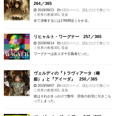
264／365
2019/09/21
-
1日1ページ、読むだけで身につ
く世界の教養365
,
音楽
全て演奏するには17時間近くかかる。
リヒャルト・ワーグナー 257／365
2019/09/14
-
1日1ページ、読むだけで身につ
く世界の教養365
,
音楽
ワーグナーは反ユダヤ主義者だった。
ヴェルディの『トラヴィアータ（椿
姫）』と『アイーダ』 250／365
2019/09/07
-
1日1ページ、読むだけで身につ
く世界の教養365
,
音楽
彼はそれがきっかけで数年、田舎の自宅に引きこも
ってしまった。