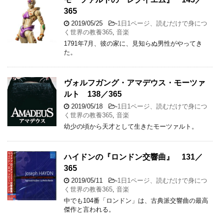
365
2019/05/25
-
1日1ページ、読むだけで身につ
く世界の教養365
,
音楽
1791年7月、彼の家に、見知らぬ男性がやってき
た。
ヴォルフガング・アマデウス・モーツァ
ルト 138／365
2019/05/18
-
1日1ページ、読むだけで身につ
く世界の教養365
,
音楽
幼少の頃から天才として生きたモーツァルト。
ハイドンの『ロンドン交響曲』 131／
365
2019/05/11
-
1日1ページ、読むだけで身につ
く世界の教養365
,
音楽
中でも104番「ロンドン」は、古典派交響曲の最高
傑作と言われる。