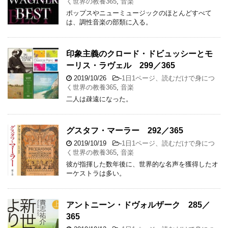
く世界の教養365
,
音楽
ポップスやニューミュージックのほとんどすべて
は、調性音楽の部類に入る。
印象主義のクロード・ドビュッシーとモ
ーリス・ラヴェル 299／365
2019/10/26
-
1日1ページ、読むだけで身につ
く世界の教養365
,
音楽
二人は疎遠になった。
グスタフ・マーラー 292／365
2019/10/19
-
1日1ページ、読むだけで身につ
く世界の教養365
,
音楽
彼が指揮した数年後に、世界的な名声を獲得したオ
ーケストラは多い。
アントニーン・ドヴォルザーク 285／
365