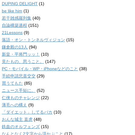
DUPING DELIGHT
(1)
be like him
(1)
若干雑感羅列集
(40)
自論構築過程
(151)
21Lessons
(9)
落語・オン・トンネルヴィジョン
(15)
鎌倉殿の13人
(94)
新皇・平将門ッッ！
(10)
見たもの、思うこと。
(147)
PC・モバイル・WP・iPhoneなどのこと
(38)
手続申請悲喜交交
(29)
買うてもた
(85)
ニュース手短に。
(52)
仁侠ものチャレンジ
(22)
薄毛への構え
(9)
「ダイエット」してるバカ
(10)
おんな城主 直虎
(48)
鉄血のオルフェンズ
(15)
なんとなく2文字から浮かぶこと
(17)