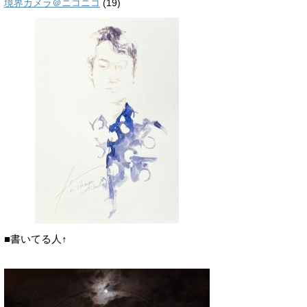
境界カメラ＠ニコニコ
(19)
■書いてる人↑