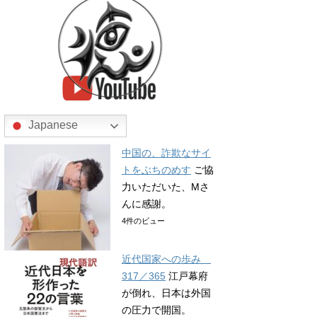
Japanese
中国の、詐欺なサイ
トをぶちのめす
ご協
力いただいた、Mさ
んに感謝。
4件のビュー
近代国家への歩み
317／365
江戸幕府
が倒れ、日本は外国
の圧力で開国。