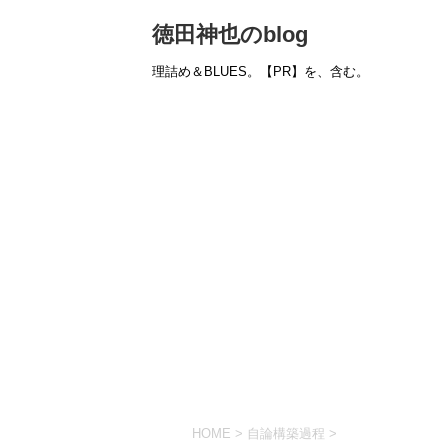
徳田神也のblog
理詰め＆BLUES。【PR】を、含む。
HOME
>
自論構築過程
>