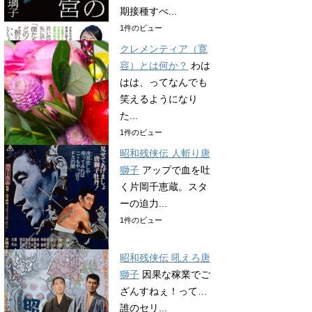
期接種すべ...
1件のビュー
クレメンティア（寛
容）とは何か？
わは
はは、ってなんでも
笑えるようになり
た...
1件のビュー
昭和残侠伝 人斬り唐
獅子
アップで血を吐
く片岡千恵蔵。スタ
ーの迫力...
1件のビュー
昭和残侠伝 吼えろ唐
獅子
因果な稼業でご
ざんすねぇ！って…
誰のセリ...