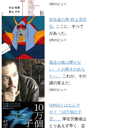
1件のビュー
超合金の男-村上克司
伝-
ここに、すべて
があった。
1件のビュー
最近の曲は響かな
い、とお嘆きのあな
たへ。
これが、その
謎の答えだ。
1件のビュー
HANSとはなんぞ
や？『10万個の子
宮』。
厚生労働省は
とりあえず早く、定