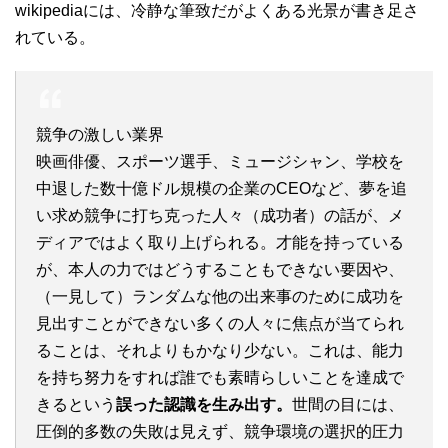
wikipediaには、冷静な筆致だがよくある光景が書き足さ
れている。
競争の激しい業界
映画俳優、スポーツ選手、ミュージシャン、学校を
中退した数十億ドル規模の企業のCEOなど、夢を追
い求め競争に打ち克った人々（成功者）の話が、メ
ディアではよく取り上げられる。才能を持っている
が、本人の力ではどうすることもできない要因や、
（一見して）ランダムな他の出来事のために成功を
見出すことができない多くの人々に焦点が当てられ
ることは、それよりもかなり少ない。これは、能力
を持ち努力をすれば誰でも素晴らしいことを達成で
きるという
誤った認識を生み出す。
世間の目には、
圧倒的多数の失敗は見えず、競争環境の選択的圧力