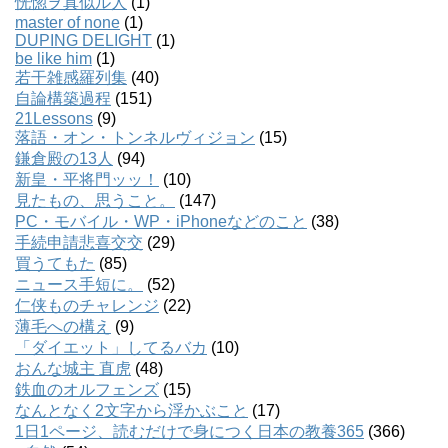
恍惚ヲ真似ル人
(1)
master of none
(1)
DUPING DELIGHT
(1)
be like him
(1)
若干雑感羅列集
(40)
自論構築過程
(151)
21Lessons
(9)
落語・オン・トンネルヴィジョン
(15)
鎌倉殿の13人
(94)
新皇・平将門ッッ！
(10)
見たもの、思うこと。
(147)
PC・モバイル・WP・iPhoneなどのこと
(38)
手続申請悲喜交交
(29)
買うてもた
(85)
ニュース手短に。
(52)
仁侠ものチャレンジ
(22)
薄毛への構え
(9)
「ダイエット」してるバカ
(10)
おんな城主 直虎
(48)
鉄血のオルフェンズ
(15)
なんとなく2文字から浮かぶこと
(17)
1日1ページ、読むだけで身につく日本の教養365
(366)