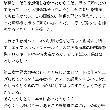
撃機は
「そこを損傷しなかったからこそ」
帰って来れたの
であって、いくら損傷部分（赤い点）部分の装甲を補強し
ても仕方がない。この画像の、無傷の部分を撃たれてしま
った爆撃機は帰って来ていないのだ。「赤い点以外」を補
強するべきだ、と主張した。
これは生存者バイアスの説明で必ずと言って登場する話
で、エイブラハム・ウォールドも図にある海軍の哨戒爆撃
機・ロッキードPV-2も実在するが、どうも話の真偽は疑
わしいらしい。
第二次世界大戦中のもっともらしいエピソードに仕立て上
げられているが「生存者バイアス」の説明をするのにやた
らしっくりくるので、実話にしてはものすごくよくできす
ぎている。
そんなやりとり、本当にあったのか？？
少なくとも数パターンあるこの爆撃機の絵には、疑義が呈