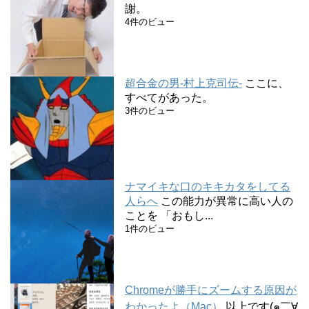
謝。
4件のビュー
超合金の男-村上克司伝-
ここに、
すべてがあった。
3件のビュー
ナマイキな口のキキカタをしてる
人らへ
この能力が異常に高い人の
ことを 「おもし...
1件のビュー
Chromeが勝手にズームする原因が
わかったよ（Mac）
以上です(๑￣∀