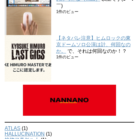
￣)
1件のビュー
【ネタバレ注意】ヒムロックの東
京ドームソロ公演は計、何回なの
か。
で、それは何回なのか！？
1件のビュー
ATLAS
(1)
HALLUCINATION
(1)