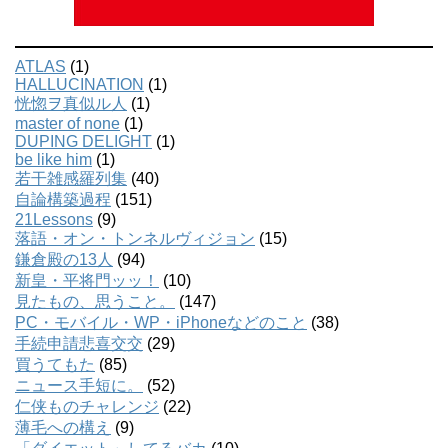
ATLAS
(1)
HALLUCINATION
(1)
恍惚ヲ真似ル人
(1)
master of none
(1)
DUPING DELIGHT
(1)
be like him
(1)
若干雑感羅列集
(40)
自論構築過程
(151)
21Lessons
(9)
落語・オン・トンネルヴィジョン
(15)
鎌倉殿の13人
(94)
新皇・平将門ッッ！
(10)
見たもの、思うこと。
(147)
PC・モバイル・WP・iPhoneなどのこと
(38)
手続申請悲喜交交
(29)
買うてもた
(85)
ニュース手短に。
(52)
仁侠ものチャレンジ
(22)
薄毛への構え
(9)