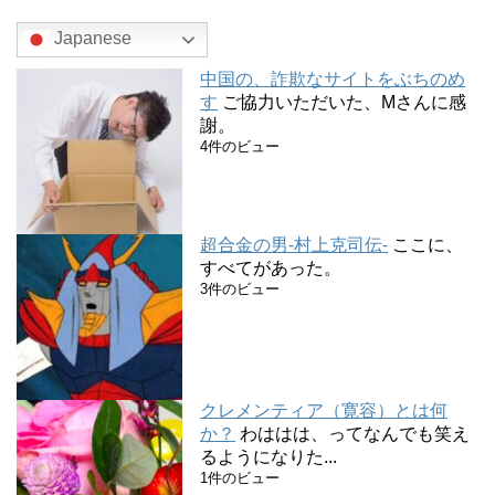
Japanese
中国の、詐欺なサイトをぶちのめ
す
ご協力いただいた、Mさんに感
謝。
4件のビュー
超合金の男-村上克司伝-
ここに、
すべてがあった。
3件のビュー
クレメンティア（寛容）とは何
か？
わははは、ってなんでも笑え
るようになりた...
1件のビュー