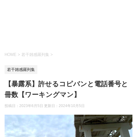
HOME
>
若干雑感羅列集
>
若干雑感羅列集
【暴露系】許せるコピバンと電話番号と
冊数【ワーキングマン】
投稿日：2023年6月5日 更新日：
2024年10月5日