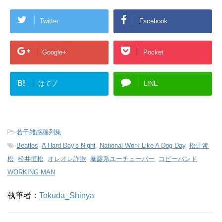
Twitter
Facebook
Google+
Pocket
B!
はてブ
LINE
-
若干雑感羅列集
-
Beatles
,
A Hard Day's Night
,
National Work Like A Dog Day
,
松井常
松
,
松井恒松
,
オレオレ詐欺
,
暴露系ユーチューバー
,
コピーバンド
,
WORKING MAN
執筆者：
Tokuda_Shinya