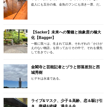
盗人にも五分の魂、金魚のフンにも清き一票、だ。
【Sacker】未来への警鐘と抽象度の極大
化【Bagger】
一般に我々は、生まれて以来、それぞれの「かけが
えのない物語」を持っておりその中で、それを優先
して生きている。
金閣寺と芸能記者とヅラと部落差別と西
城秀樹
ヒデキは永遠である。
ライブ&マスク、少子＆高齢、恋＆駆け引
き、復縁&絶縁、過去＆今