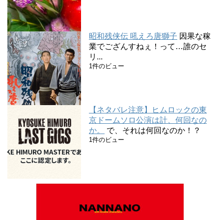
昭和残侠伝 吼えろ唐獅子
因果な稼
業でござんすねぇ！って…誰のセ
リ...
1件のビュー
【ネタバレ注意】ヒムロックの東
京ドームソロ公演は計、何回なの
か。
で、それは何回なのか！？
1件のビュー