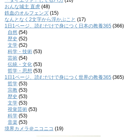
「ダイエット」してるバカ
(10)
おんな城主 直虎
(48)
鉄血のオルフェンズ
(15)
なんとなく2文字から浮かぶこと
(17)
1日1ページ、読むだけで身につく日本の教養365
(366)
自然
(54)
歴史
(52)
文学
(52)
科学・技術
(53)
芸術
(54)
伝統・文化
(53)
哲学・思想
(53)
1日1ページ、読むだけで身につく世界の教養365
(365)
哲学
(53)
宗教
(53)
歴史
(53)
文学
(53)
視覚芸術
(53)
科学
(53)
音楽
(53)
境界カメラ＠ニコニコ
(19)