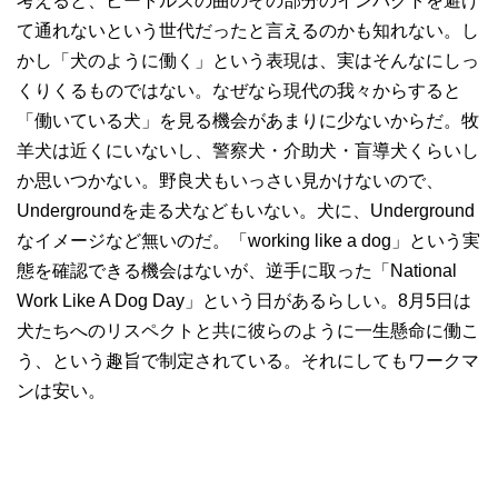
考えると、ビートルズの曲のその部分のインパクトを避け
て通れないという世代だったと言えるのかも知れない。し
かし「犬のように働く」という表現は、実はそんなにしっ
くりくるものではない。なぜなら現代の我々からすると
「働いている犬」を見る機会があまりに少ないからだ。牧
羊犬は近くにいないし、警察犬・介助犬・盲導犬くらいし
か思いつかない。野良犬もいっさい見かけないので、
Undergroundを走る犬などもいない。犬に、Underground
なイメージなど無いのだ。「working like a dog」という実
態を確認できる機会はないが、逆手に取った「National
Work Like A Dog Day」という日があるらしい。8月5日は
犬たちへのリスペクトと共に彼らのように一生懸命に働こ
う、という趣旨で制定されている。それにしてもワークマ
ンは安い。