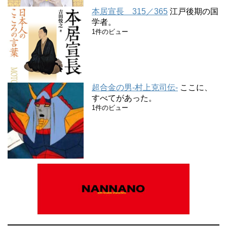
本居宣長 315／365
江戸後期の国
学者。
1件のビュー
超合金の男-村上克司伝-
ここに、
すべてがあった。
1件のビュー