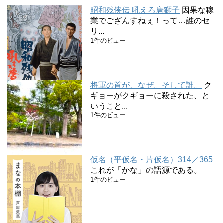
昭和残侠伝 吼えろ唐獅子
因果な稼
業でござんすねぇ！って…誰のセ
リ...
1件のビュー
将軍の首が、なぜ。そして誰。
ク
ギョーがクギョーに殺された、と
いうこと...
1件のビュー
仮名（平仮名・片仮名）314／365
これが「かな」の語源である。
1件のビュー