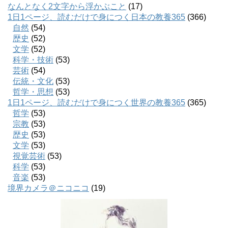
なんとなく2文字から浮かぶこと
(17)
1日1ページ、読むだけで身につく日本の教養365
(366)
自然
(54)
歴史
(52)
文学
(52)
科学・技術
(53)
芸術
(54)
伝統・文化
(53)
哲学・思想
(53)
1日1ページ、読むだけで身につく世界の教養365
(365)
哲学
(53)
宗教
(53)
歴史
(53)
文学
(53)
視覚芸術
(53)
科学
(53)
音楽
(53)
境界カメラ＠ニコニコ
(19)