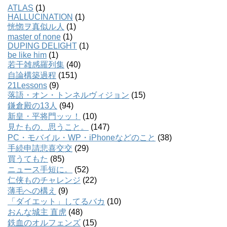
ATLAS
(1)
HALLUCINATION
(1)
恍惚ヲ真似ル人
(1)
master of none
(1)
DUPING DELIGHT
(1)
be like him
(1)
若干雑感羅列集
(40)
自論構築過程
(151)
21Lessons
(9)
落語・オン・トンネルヴィジョン
(15)
鎌倉殿の13人
(94)
新皇・平将門ッッ！
(10)
見たもの、思うこと。
(147)
PC・モバイル・WP・iPhoneなどのこと
(38)
手続申請悲喜交交
(29)
買うてもた
(85)
ニュース手短に。
(52)
仁侠ものチャレンジ
(22)
薄毛への構え
(9)
「ダイエット」してるバカ
(10)
おんな城主 直虎
(48)
鉄血のオルフェンズ
(15)