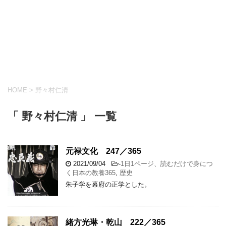
HOME
>
野々村仁清
「 野々村仁清 」 一覧
元禄文化 247／365
2021/09/04
-
1日1ページ、読むだけで身につ
く日本の教養365
,
歴史
朱子学を幕府の正学とした。
緒方光琳・乾山 222／365