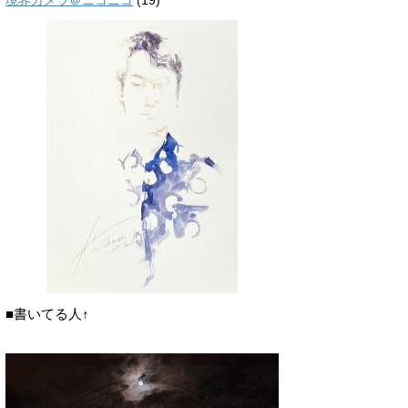
境界カメラ＠ニコニコ
(19)
■書いてる人↑