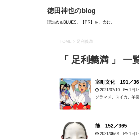
徳田神也のblog
理詰め＆BLUES。【PR】を、含む。
HOME
>
足利義満
「 足利義満 」 一
室町文化 191／36
2021/07/10
-
1日
ソラマメ、スイカ、羊
能 152／365
2021/06/01
-
1日