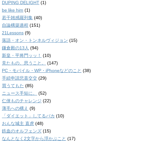
DUPING DELIGHT
(1)
be like him
(1)
若干雑感羅列集
(40)
自論構築過程
(151)
21Lessons
(9)
落語・オン・トンネルヴィジョン
(15)
鎌倉殿の13人
(94)
新皇・平将門ッッ！
(10)
見たもの、思うこと。
(147)
PC・モバイル・WP・iPhoneなどのこと
(38)
手続申請悲喜交交
(29)
買うてもた
(85)
ニュース手短に。
(52)
仁侠ものチャレンジ
(22)
薄毛への構え
(9)
「ダイエット」してるバカ
(10)
おんな城主 直虎
(48)
鉄血のオルフェンズ
(15)
なんとなく2文字から浮かぶこと
(17)