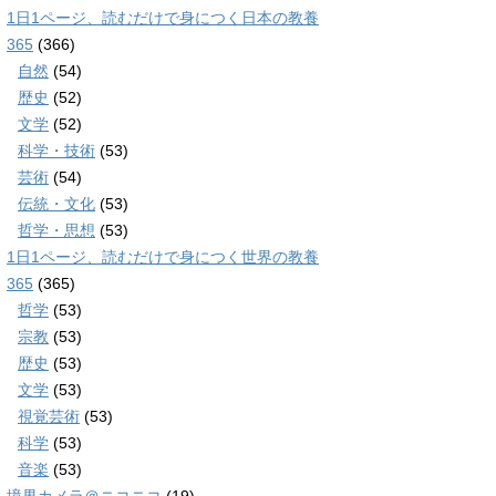
1日1ページ、読むだけで身につく日本の教養
365
(366)
自然
(54)
歴史
(52)
文学
(52)
科学・技術
(53)
芸術
(54)
伝統・文化
(53)
哲学・思想
(53)
1日1ページ、読むだけで身につく世界の教養
365
(365)
哲学
(53)
宗教
(53)
歴史
(53)
文学
(53)
視覚芸術
(53)
科学
(53)
音楽
(53)