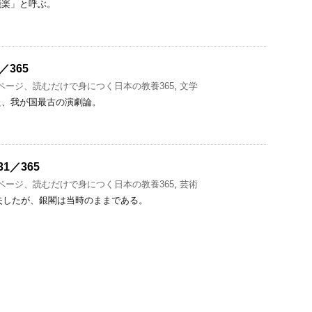
能楽」と呼ぶ。
／365
1ページ、読むだけで身につく日本の教養365
,
文学
た、我が国最古の演劇論。
1／365
1ページ、読むだけで身につく日本の教養365
,
芸術
焼失したが、銀閣は当時のままである。