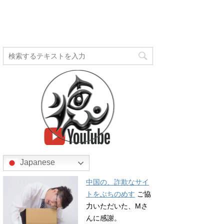
Japanese
中国の、詐欺なサイ
トをぶちのめす
ご協
力いただいた、Mさ
んに感謝。