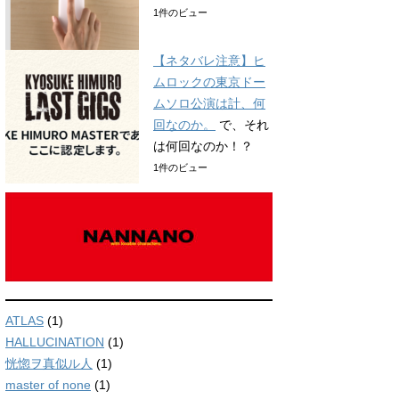
1件のビュー
【ネタバレ注意】ヒ
ムロックの東京ドー
ムソロ公演は計、何
回なのか。
で、それ
は何回なのか！？
1件のビュー
ATLAS
(1)
HALLUCINATION
(1)
恍惚ヲ真似ル人
(1)
master of none
(1)