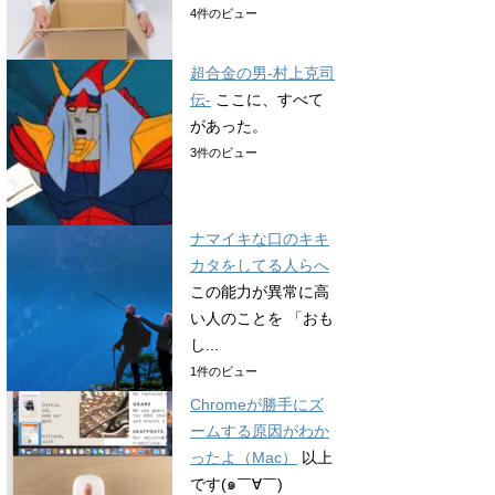
4件のビュー
超合金の男-村上克司
伝-
ここに、すべて
があった。
3件のビュー
ナマイキな口のキキ
カタをしてる人らへ
この能力が異常に高
い人のことを 「おも
し...
1件のビュー
Chromeが勝手にズ
ームする原因がわか
ったよ（Mac）
以上
です(๑￣∀￣)