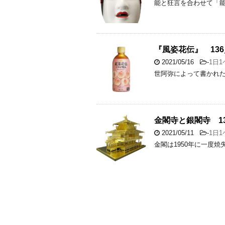
能と狂言を合わせて「
『風姿花伝』 136
2021/05/16
-
1日
世阿弥によって書かれ
金閣寺と銀閣寺 13
2021/05/11
-
1日
金閣は1950年に一度