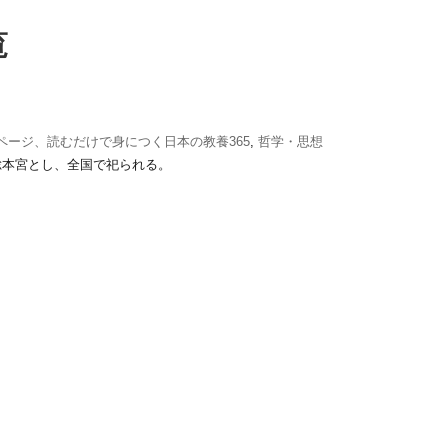
覧
1ページ、読むだけで身につく日本の教養365
,
哲学・思想
総本宮とし、全国で祀られる。