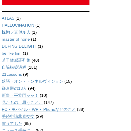
ATLAS
(1)
HALLUCINATION
(1)
恍惚ヲ真似ル人
(1)
master of none
(1)
DUPING DELIGHT
(1)
be like him
(1)
若干雑感羅列集
(40)
自論構築過程
(151)
21Lessons
(9)
落語・オン・トンネルヴィジョン
(15)
鎌倉殿の13人
(94)
新皇・平将門ッッ！
(10)
見たもの、思うこと。
(147)
PC・モバイル・WP・iPhoneなどのこと
(38)
手続申請悲喜交交
(29)
買うてもた
(85)
ニュース手短に。
(52)