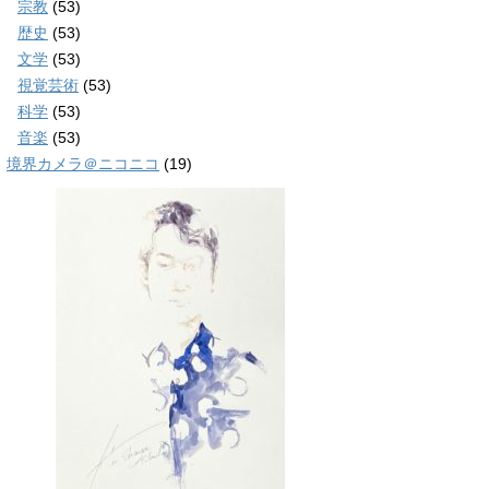
宗教
(53)
歴史
(53)
文学
(53)
視覚芸術
(53)
科学
(53)
音楽
(53)
境界カメラ＠ニコニコ
(19)