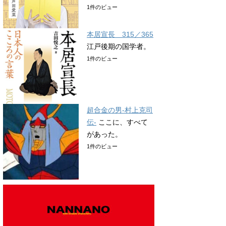
1件のビュー
本居宣長 315／365
江戸後期の国学者。
1件のビュー
超合金の男-村上克司
伝-
ここに、すべて
があった。
1件のビュー