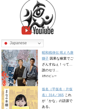
Japanese
昭和残侠伝 吼えろ唐
獅子
因果な稼業でご
ざんすねぇ！って…
誰のセリ...
1件のビュー
仮名（平仮名・片仮
名）314／365
これ
が「かな」の語源で
ある。