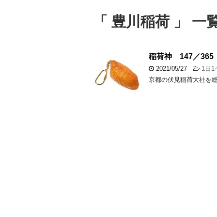
「 豊川稲荷 」 一
稲荷神 147／365
2021/05/27
-
1日
京都の伏見稲荷大社を