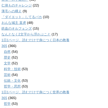
仁侠ものチャレンジ
(22)
薄毛への構え
(9)
「ダイエット」してるバカ
(10)
おんな城主 直虎
(48)
鉄血のオルフェンズ
(15)
なんとなく2文字から浮かぶこと
(17)
1日1ページ、読むだけで身につく日本の教養
365
(366)
自然
(54)
歴史
(52)
文学
(52)
科学・技術
(53)
芸術
(54)
伝統・文化
(53)
哲学・思想
(53)
1日1ページ、読むだけで身につく世界の教養
365
(365)
哲学
(53)