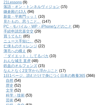
21Lessons
(9)
落語・オン・トンネルヴィジョン
(15)
鎌倉殿の13人
(94)
新皇・平将門ッッ！
(10)
見たもの、思うこと。
(147)
PC・モバイル・WP・iPhoneなどのこと
(38)
手続申請悲喜交交
(29)
買うてもた
(85)
ニュース手短に。
(52)
仁侠ものチャレンジ
(22)
薄毛への構え
(9)
「ダイエット」してるバカ
(10)
おんな城主 直虎
(48)
鉄血のオルフェンズ
(15)
なんとなく2文字から浮かぶこと
(17)
1日1ページ、読むだけで身につく日本の教養365
(366)
自然
(54)
歴史
(52)
文学
(52)
科学・技術
(53)
芸術
(54)