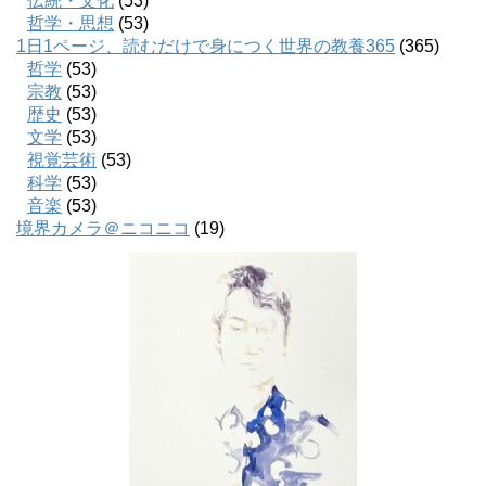
伝統・文化
(53)
哲学・思想
(53)
1日1ページ、読むだけで身につく世界の教養365
(365)
哲学
(53)
宗教
(53)
歴史
(53)
文学
(53)
視覚芸術
(53)
科学
(53)
音楽
(53)
境界カメラ＠ニコニコ
(19)