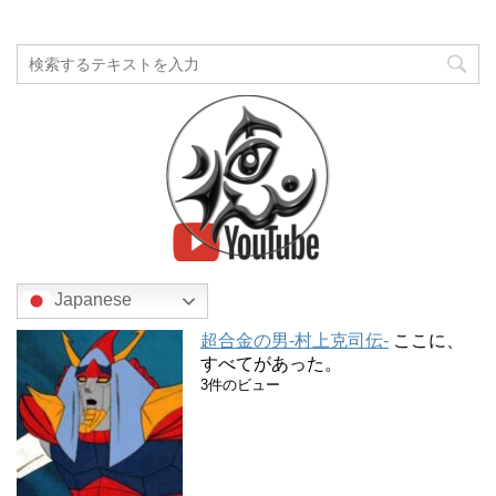
Japanese
超合金の男-村上克司伝-
ここに、
すべてがあった。
3件のビュー