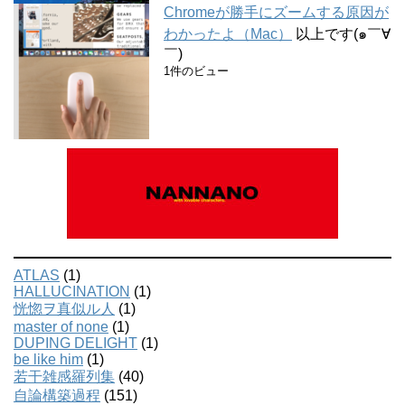
Chromeが勝手にズームする原因が
わかったよ（Mac）
以上です(๑￣∀
￣)
1件のビュー
ATLAS
(1)
HALLUCINATION
(1)
恍惚ヲ真似ル人
(1)
master of none
(1)
DUPING DELIGHT
(1)
be like him
(1)
若干雑感羅列集
(40)
自論構築過程
(151)