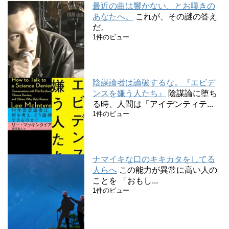
最近の曲は響かない、とお嘆きの
あなたへ。
これが、その謎の答え
だ。
1件のビュー
陰謀論者は論破するな。『エビデ
ンスを嫌う人たち』
陰謀論に堕ち
る時、人間は「アイデンティテ...
1件のビュー
ナマイキな口のキキカタをしてる
人らへ
この能力が異常に高い人の
ことを 「おもし...
1件のビュー