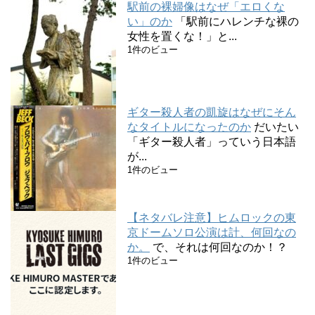
駅前の裸婦像はなぜ「エロくな
い」のか
「駅前にハレンチな裸の
女性を置くな！」と...
1件のビュー
ギター殺人者の凱旋はなぜにそん
なタイトルになったのか
だいたい
「ギター殺人者」っていう日本語
が...
1件のビュー
【ネタバレ注意】ヒムロックの東
京ドームソロ公演は計、何回なの
か。
で、それは何回なのか！？
1件のビュー