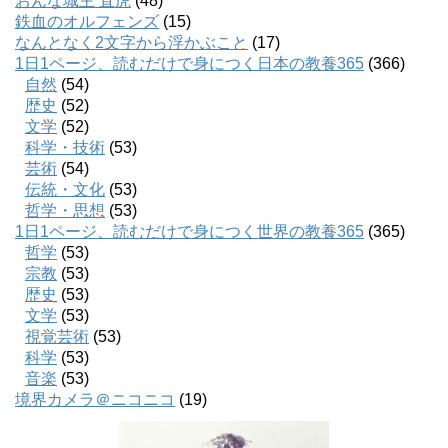
おんな城主 直虎
(48)
鉄血のオルフェンズ
(15)
なんとなく2文字から浮かぶこと
(17)
1日1ページ、読むだけで身につく日本の教養365
(366)
自然
(54)
歴史
(52)
文学
(52)
科学・技術
(53)
芸術
(54)
伝統・文化
(53)
哲学・思想
(53)
1日1ページ、読むだけで身につく世界の教養365
(365)
哲学
(53)
宗教
(53)
歴史
(53)
文学
(53)
視覚芸術
(53)
科学
(53)
音楽
(53)
境界カメラ＠ニコニコ
(19)