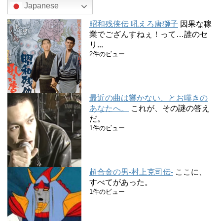
Japanese
昭和残侠伝 吼えろ唐獅子
因果な稼
業でござんすねぇ！って…誰のセ
リ...
2件のビュー
最近の曲は響かない、とお嘆きの
あなたへ。
これが、その謎の答え
だ。
1件のビュー
超合金の男-村上克司伝-
ここに、
すべてがあった。
1件のビュー