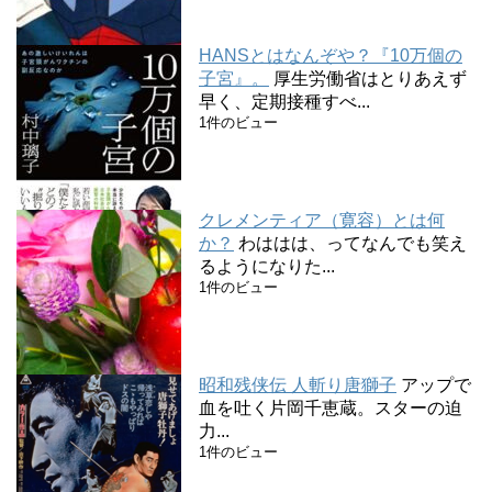
HANSとはなんぞや？『10万個の
子宮』。
厚生労働省はとりあえず
早く、定期接種すべ...
1件のビュー
クレメンティア（寛容）とは何
か？
わははは、ってなんでも笑え
るようになりた...
1件のビュー
昭和残侠伝 人斬り唐獅子
アップで
血を吐く片岡千恵蔵。スターの迫
力...
1件のビュー