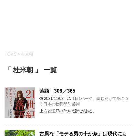
HOME
>
桂米朝
「 桂米朝 」 一覧
落語 306／365
2021/11/02
-
1日1ページ、読むだけで身につ
く日本の教養365
,
芸術
上方と江戸の2つの流れがある。
古風な「モテる男の十か条」は現代にも