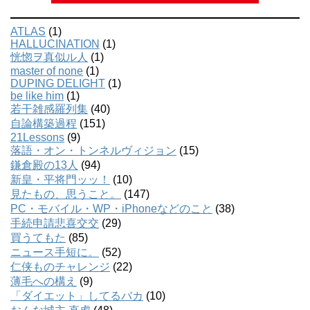
ATLAS
(1)
HALLUCINATION
(1)
恍惚ヲ真似ル人
(1)
master of none
(1)
DUPING DELIGHT
(1)
be like him
(1)
若干雑感羅列集
(40)
自論構築過程
(151)
21Lessons
(9)
落語・オン・トンネルヴィジョン
(15)
鎌倉殿の13人
(94)
新皇・平将門ッッ！
(10)
見たもの、思うこと。
(147)
PC・モバイル・WP・iPhoneなどのこと
(38)
手続申請悲喜交交
(29)
買うてもた
(85)
ニュース手短に。
(52)
仁侠ものチャレンジ
(22)
薄毛への構え
(9)
「ダイエット」してるバカ
(10)