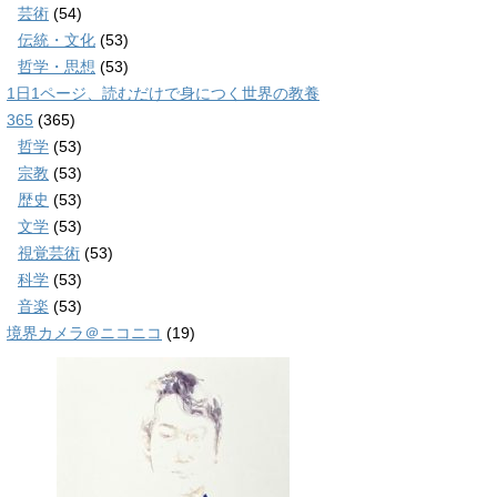
芸術
(54)
伝統・文化
(53)
哲学・思想
(53)
1日1ページ、読むだけで身につく世界の教養
365
(365)
哲学
(53)
宗教
(53)
歴史
(53)
文学
(53)
視覚芸術
(53)
科学
(53)
音楽
(53)
境界カメラ＠ニコニコ
(19)