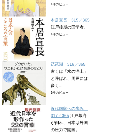
1件のビュー
本居宣長 315／365
江戸後期の国学者。
1件のビュー
琵琶湖 316／365
古くは「水の浄土」
と呼ばれ、周囲には
多く...
1件のビュー
近代国家への歩み
317／365
江戸幕府
が倒れ、日本は外国
の圧力で開国。