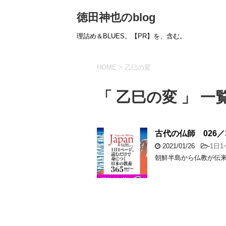
徳田神也のblog
理詰め＆BLUES。【PR】を、含む。
HOME
>
乙巳の変
「 乙巳の変 」 一
古代の仏師 026／3
2021/01/26
-
1日
朝鮮半島から仏教が伝