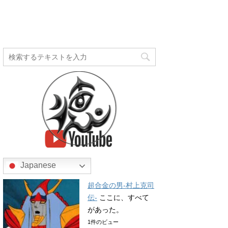
Japanese
超合金の男-村上克司
伝-
ここに、すべて
があった。
1件のビュー