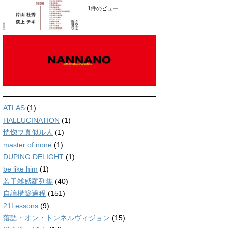
1件のビュー
ATLAS
(1)
HALLUCINATION
(1)
恍惚ヲ真似ル人
(1)
master of none
(1)
DUPING DELIGHT
(1)
be like him
(1)
若干雑感羅列集
(40)
自論構築過程
(151)
21Lessons
(9)
落語・オン・トンネルヴィジョン
(15)