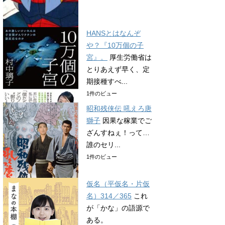
HANSとはなんぞ
や？『10万個の子
宮』。
厚生労働省は
とりあえず早く、定
期接種すべ...
1件のビュー
昭和残侠伝 吼えろ唐
獅子
因果な稼業でご
ざんすねぇ！って…
誰のセリ...
1件のビュー
仮名（平仮名・片仮
名）314／365
これ
が「かな」の語源で
ある。