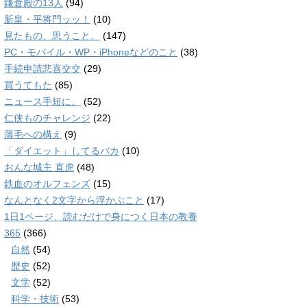
鎌倉殿の13人
(94)
新皇・平将門ッッ！
(10)
見たもの、思うこと。
(147)
PC・モバイル・WP・iPhoneなどのこと
(38)
手続申請悲喜交交
(29)
買うてもた
(85)
ニュース手短に。
(52)
仁侠ものチャレンジ
(22)
薄毛への構え
(9)
「ダイエット」してるバカ
(10)
おんな城主 直虎
(48)
鉄血のオルフェンズ
(15)
なんとなく2文字から浮かぶこと
(17)
1日1ページ、読むだけで身につく日本の教養
365
(366)
自然
(54)
歴史
(52)
文学
(52)
科学・技術
(53)