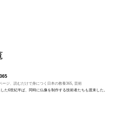
覧
65
1ページ、読むだけで身につく日本の教養365
,
芸術
来した6世紀半ば、同時に仏像を制作する技術者たちも渡来した。