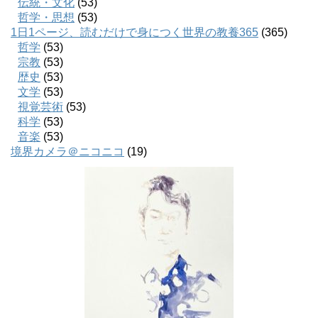
伝統・文化
(53)
哲学・思想
(53)
1日1ページ、読むだけで身につく世界の教養365
(365)
哲学
(53)
宗教
(53)
歴史
(53)
文学
(53)
視覚芸術
(53)
科学
(53)
音楽
(53)
境界カメラ＠ニコニコ
(19)