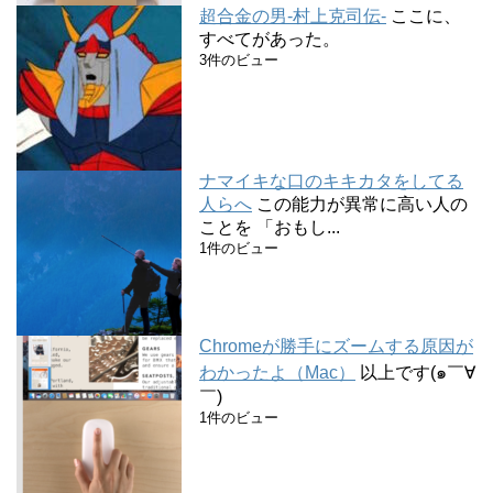
超合金の男-村上克司伝-
ここに、
すべてがあった。
3件のビュー
ナマイキな口のキキカタをしてる
人らへ
この能力が異常に高い人の
ことを 「おもし...
1件のビュー
Chromeが勝手にズームする原因が
わかったよ（Mac）
以上です(๑￣∀
￣)
1件のビュー