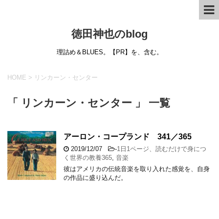
徳田神也のblog
理詰め＆BLUES。【PR】を、含む。
HOME
>
リンカーン・センター
「 リンカーン・センター 」 一覧
アーロン・コープランド 341／365
2019/12/07
-
1日1ページ、読むだけで身につ
く世界の教養365
,
音楽
彼はアメリカの伝統音楽を取り入れた感覚を、自身
の作品に盛り込んだ。