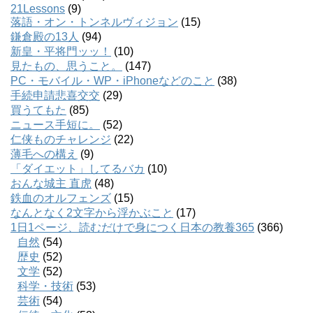
21Lessons
(9)
落語・オン・トンネルヴィジョン
(15)
鎌倉殿の13人
(94)
新皇・平将門ッッ！
(10)
見たもの、思うこと。
(147)
PC・モバイル・WP・iPhoneなどのこと
(38)
手続申請悲喜交交
(29)
買うてもた
(85)
ニュース手短に。
(52)
仁侠ものチャレンジ
(22)
薄毛への構え
(9)
「ダイエット」してるバカ
(10)
おんな城主 直虎
(48)
鉄血のオルフェンズ
(15)
なんとなく2文字から浮かぶこと
(17)
1日1ページ、読むだけで身につく日本の教養365
(366)
自然
(54)
歴史
(52)
文学
(52)
科学・技術
(53)
芸術
(54)