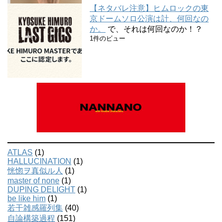
【ネタバレ注意】ヒムロックの東
京ドームソロ公演は計、何回なの
か。
で、それは何回なのか！？
1件のビュー
ATLAS
(1)
HALLUCINATION
(1)
恍惚ヲ真似ル人
(1)
master of none
(1)
DUPING DELIGHT
(1)
be like him
(1)
若干雑感羅列集
(40)
自論構築過程
(151)