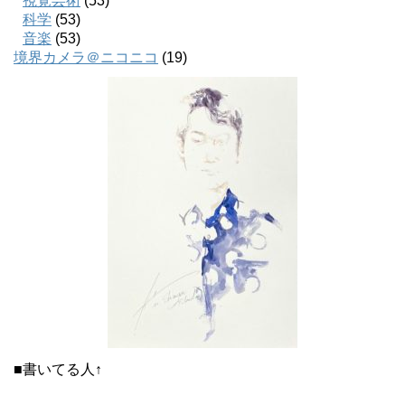
視覚芸術
(53)
科学
(53)
音楽
(53)
境界カメラ＠ニコニコ
(19)
■書いてる人↑