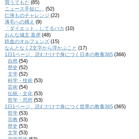
買うてもた
(85)
ニュース手短に。
(52)
仁侠ものチャレンジ
(22)
薄毛への構え
(9)
「ダイエット」してるバカ
(10)
おんな城主 直虎
(48)
鉄血のオルフェンズ
(15)
なんとなく2文字から浮かぶこと
(17)
1日1ページ、読むだけで身につく日本の教養365
(366)
自然
(54)
歴史
(52)
文学
(52)
科学・技術
(53)
芸術
(54)
伝統・文化
(53)
哲学・思想
(53)
1日1ページ、読むだけで身につく世界の教養365
(365)
哲学
(53)
宗教
(53)
歴史
(53)
文学
(53)