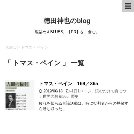
徳田神也のblog
理詰め＆BLUES。【PR】を、含む。
HOME
>
トマス・ペイン
「 トマス・ペイン 」 一覧
トマス・ペイン 169／365
2019/06/18
-
1日1ページ、読むだけで身につ
く世界の教養365
,
歴史
疲れを知らぬ言論活動は、時に批判者からの尊敬す
ら勝ち取った。