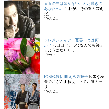
最近の曲は響かない、とお嘆きの
あなたへ。
これが、その謎の答え
だ。
1件のビュー
クレメンティア（寛容）とは何
か？
わははは、ってなんでも笑え
るようになりた...
1件のビュー
昭和残侠伝 吼えろ唐獅子
因果な稼
業でござんすねぇ！って…誰のセ
リ...
1件のビュー