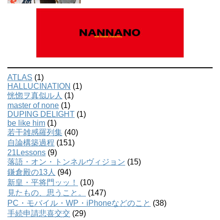
ATLAS
(1)
HALLUCINATION
(1)
恍惚ヲ真似ル人
(1)
master of none
(1)
DUPING DELIGHT
(1)
be like him
(1)
若干雑感羅列集
(40)
自論構築過程
(151)
21Lessons
(9)
落語・オン・トンネルヴィジョン
(15)
鎌倉殿の13人
(94)
新皇・平将門ッッ！
(10)
見たもの、思うこと。
(147)
PC・モバイル・WP・iPhoneなどのこと
(38)
手続申請悲喜交交
(29)