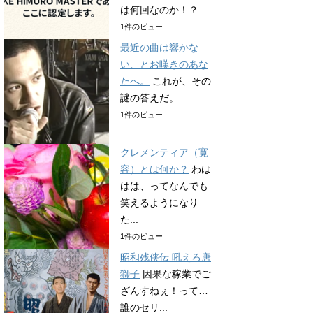
は何回なのか！？
1件のビュー
最近の曲は響かな
い、とお嘆きのあな
たへ。
これが、その
謎の答えだ。
1件のビュー
クレメンティア（寛
容）とは何か？
わは
はは、ってなんでも
笑えるようになり
た...
1件のビュー
昭和残侠伝 吼えろ唐
獅子
因果な稼業でご
ざんすねぇ！って…
誰のセリ...