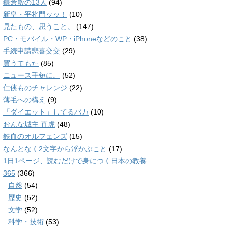
鎌倉殿の13人
(94)
新皇・平将門ッッ！
(10)
見たもの、思うこと。
(147)
PC・モバイル・WP・iPhoneなどのこと
(38)
手続申請悲喜交交
(29)
買うてもた
(85)
ニュース手短に。
(52)
仁侠ものチャレンジ
(22)
薄毛への構え
(9)
「ダイエット」してるバカ
(10)
おんな城主 直虎
(48)
鉄血のオルフェンズ
(15)
なんとなく2文字から浮かぶこと
(17)
1日1ページ、読むだけで身につく日本の教養
365
(366)
自然
(54)
歴史
(52)
文学
(52)
科学・技術
(53)