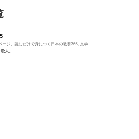
覧
5
1ページ、読むだけで身につく日本の教養365
,
文学
才歌人。