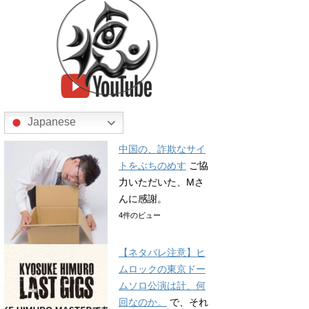
Japanese
中国の、詐欺なサイ
トをぶちのめす
ご協
力いただいた、Mさ
んに感謝。
4件のビュー
【ネタバレ注意】ヒ
ムロックの東京ドー
ムソロ公演は計、何
回なのか。
で、それ