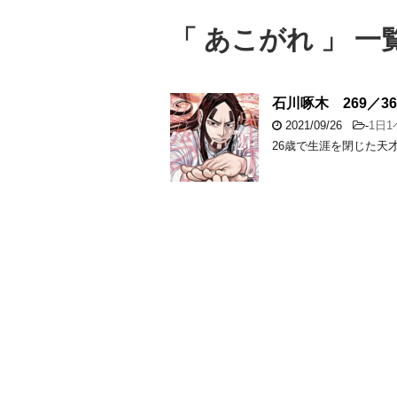
「 あこがれ 」 一
石川啄木 269／36
2021/09/26
-
1日
26歳で生涯を閉じた天