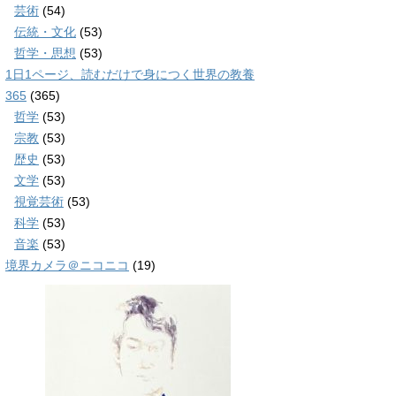
芸術
(54)
伝統・文化
(53)
哲学・思想
(53)
1日1ページ、読むだけで身につく世界の教養
365
(365)
哲学
(53)
宗教
(53)
歴史
(53)
文学
(53)
視覚芸術
(53)
科学
(53)
音楽
(53)
境界カメラ＠ニコニコ
(19)