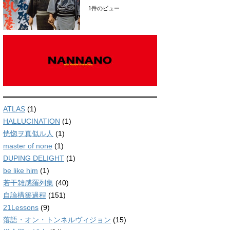
1件のビュー
ATLAS
(1)
HALLUCINATION
(1)
恍惚ヲ真似ル人
(1)
master of none
(1)
DUPING DELIGHT
(1)
be like him
(1)
若干雑感羅列集
(40)
自論構築過程
(151)
21Lessons
(9)
落語・オン・トンネルヴィジョン
(15)