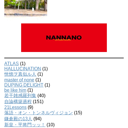
ATLAS
(1)
HALLUCINATION
(1)
恍惚ヲ真似ル人
(1)
master of none
(1)
DUPING DELIGHT
(1)
be like him
(1)
若干雑感羅列集
(40)
自論構築過程
(151)
21Lessons
(9)
落語・オン・トンネルヴィジョン
(15)
鎌倉殿の13人
(94)
新皇・平将門ッッ！
(10)