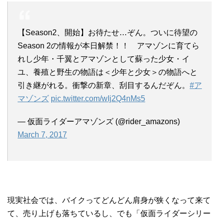
【Season2、開始】お待たせ…ぞん。ついに待望の
Season 2の情報が本日解禁！！ アマゾンに育てら
れし少年・千翼とアマゾンとして蘇った少女・イ
ユ、養殖と野生の物語は＜少年と少女＞の物語へと
引き継がれる。衝撃の新章、刮目するんだぞん。
#ア
マゾンズ
pic.twitter.com/wIj2Q4nMs5
— 仮面ライダーアマゾンズ (@rider_amazons)
March 7, 2017
現実社会では、バイクってどんどん肩身が狭くなって来て
て、売り上げも落ちているし、でも「仮面ライダーシリー