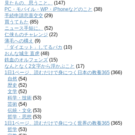
見たもの、思うこと。
(147)
PC・モバイル・WP・iPhoneなどのこと
(38)
手続申請悲喜交交
(29)
買うてもた
(85)
ニュース手短に。
(52)
仁侠ものチャレンジ
(22)
薄毛への構え
(9)
「ダイエット」してるバカ
(10)
おんな城主 直虎
(48)
鉄血のオルフェンズ
(15)
なんとなく2文字から浮かぶこと
(17)
1日1ページ、読むだけで身につく日本の教養365
(366)
自然
(54)
歴史
(52)
文学
(52)
科学・技術
(53)
芸術
(54)
伝統・文化
(53)
哲学・思想
(53)
1日1ページ、読むだけで身につく世界の教養365
(365)
哲学
(53)