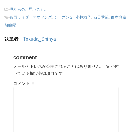
-
見たもの、思うこと。
-
仮面ライダーアマゾンズ
,
シーズン２
,
小林靖子
,
石田秀範
,
白本彩奈
,
前嶋曜
執筆者：
Tokuda_Shinya
comment
メールアドレスが公開されることはありません。
※
が付
いている欄は必須項目です
コメント
※