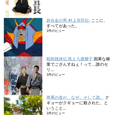
超合金の男-村上克司伝-
ここに、
すべてがあった。
1件のビュー
昭和残侠伝 吼えろ唐獅子
因果な稼
業でござんすねぇ！って…誰のセ
リ...
1件のビュー
将軍の首が、なぜ。そして誰。
ク
ギョーがクギョーに殺された、と
いうこと...
1件のビュー