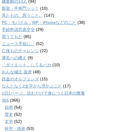
鎌倉殿の13人
(94)
新皇・平将門ッッ！
(10)
見たもの、思うこと。
(147)
PC・モバイル・WP・iPhoneなどのこと
(38)
手続申請悲喜交交
(29)
買うてもた
(85)
ニュース手短に。
(52)
仁侠ものチャレンジ
(22)
薄毛への構え
(9)
「ダイエット」してるバカ
(10)
おんな城主 直虎
(48)
鉄血のオルフェンズ
(15)
なんとなく2文字から浮かぶこと
(17)
1日1ページ、読むだけで身につく日本の教養
365
(366)
自然
(54)
歴史
(52)
文学
(52)
科学・技術
(53)