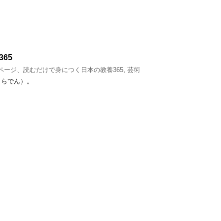
65
1ページ、読むだけで身につく日本の教養365
,
芸術
（らでん）。