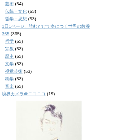
芸術
(54)
伝統・文化
(53)
哲学・思想
(53)
1日1ページ、読むだけで身につく世界の教養
365
(365)
哲学
(53)
宗教
(53)
歴史
(53)
文学
(53)
視覚芸術
(53)
科学
(53)
音楽
(53)
境界カメラ＠ニコニコ
(19)