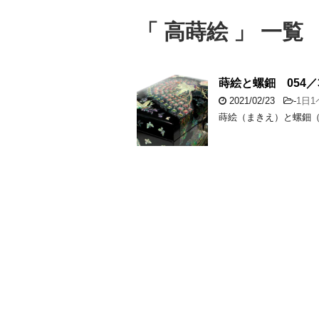
「 高蒔絵 」 一覧
蒔絵と螺鈿 054／3
2021/02/23
-
1日
蒔絵（まきえ）と螺鈿