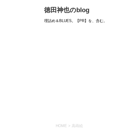
徳田神也のblog
理詰め＆BLUES。【PR】を、含む。
HOME
>
高蒔絵