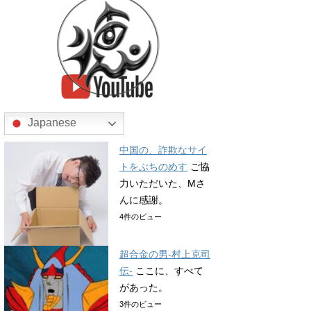
Japanese
中国の、詐欺なサイ
トをぶちのめす
ご協
力いただいた、Mさ
んに感謝。
4件のビュー
超合金の男-村上克司
伝-
ここに、すべて
があった。
3件のビュー