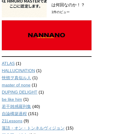
は何回なのか！？
1件のビュー
ATLAS
(1)
HALLUCINATION
(1)
恍惚ヲ真似ル人
(1)
master of none
(1)
DUPING DELIGHT
(1)
be like him
(1)
若干雑感羅列集
(40)
自論構築過程
(151)
21Lessons
(9)
落語・オン・トンネルヴィジョン
(15)