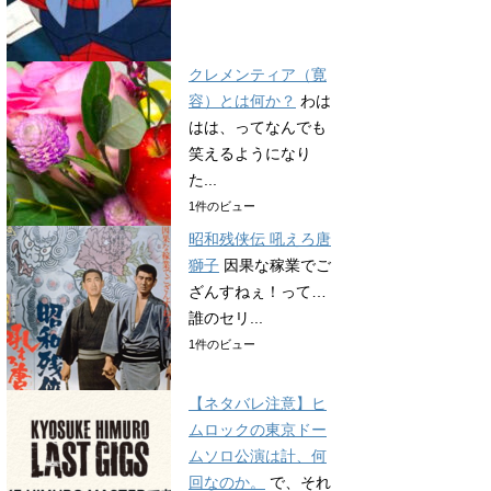
クレメンティア（寛
容）とは何か？
わは
はは、ってなんでも
笑えるようになり
た...
1件のビュー
昭和残侠伝 吼えろ唐
獅子
因果な稼業でご
ざんすねぇ！って…
誰のセリ...
1件のビュー
【ネタバレ注意】ヒ
ムロックの東京ドー
ムソロ公演は計、何
回なのか。
で、それ