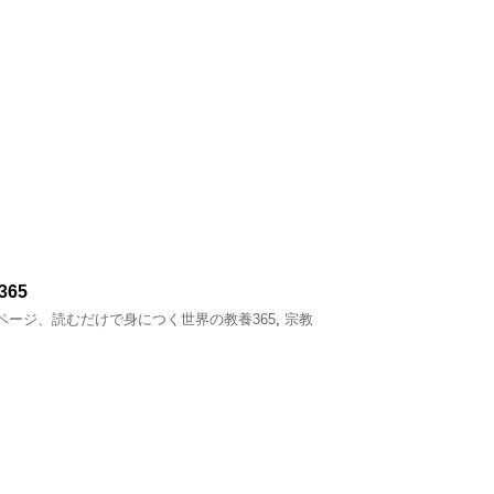
65
1ページ、読むだけで身につく世界の教養365
,
宗教