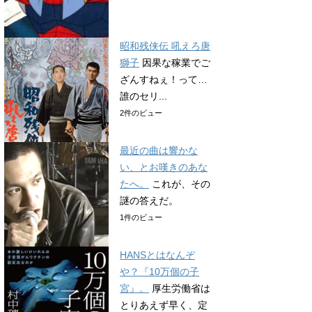
昭和残侠伝 吼えろ唐
獅子
因果な稼業でご
ざんすねぇ！って…
誰のセリ...
2件のビュー
最近の曲は響かな
い、とお嘆きのあな
たへ。
これが、その
謎の答えだ。
1件のビュー
HANSとはなんぞ
や？『10万個の子
宮』。
厚生労働省は
とりあえず早く、定