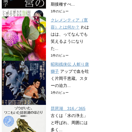
期接種すべ...
1件のビュー
クレメンティア（寛
容）とは何か？
わは
はは、ってなんでも
笑えるようになり
た...
1件のビュー
昭和残侠伝 人斬り唐
獅子
アップで血を吐
く片岡千恵蔵。スタ
ーの迫力...
1件のビュー
琵琶湖 316／365
古くは「水の浄土」
と呼ばれ、周囲には
多く...