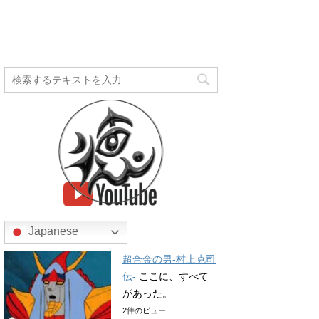
Japanese
超合金の男-村上克司
伝-
ここに、すべて
があった。
2件のビュー