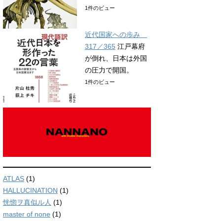
1件のビュー
近代国家への歩み
317／365
江戸幕府
が倒れ、日本は外国
の圧力で開国。
1件のビュー
ATLAS
(1)
HALLUCINATION
(1)
恍惚ヲ真似ル人
(1)
master of none
(1)