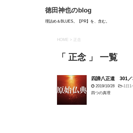
徳田神也のblog
理詰め＆BLUES。【PR】を、含む。
HOME
>
正念
「 正念 」 一覧
四諦八正道 301／3
2019/10/28
-
1日
四つの真理