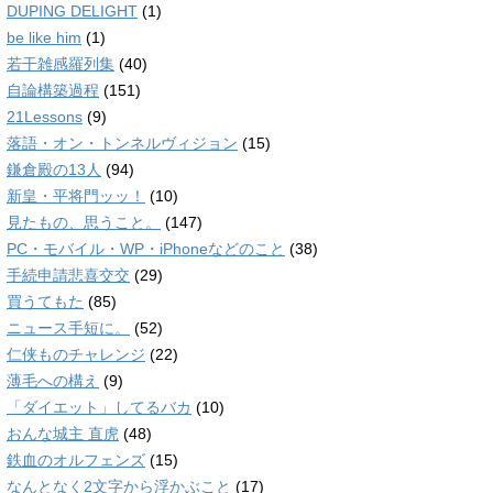
DUPING DELIGHT
(1)
be like him
(1)
若干雑感羅列集
(40)
自論構築過程
(151)
21Lessons
(9)
落語・オン・トンネルヴィジョン
(15)
鎌倉殿の13人
(94)
新皇・平将門ッッ！
(10)
見たもの、思うこと。
(147)
PC・モバイル・WP・iPhoneなどのこと
(38)
手続申請悲喜交交
(29)
買うてもた
(85)
ニュース手短に。
(52)
仁侠ものチャレンジ
(22)
薄毛への構え
(9)
「ダイエット」してるバカ
(10)
おんな城主 直虎
(48)
鉄血のオルフェンズ
(15)
なんとなく2文字から浮かぶこと
(17)