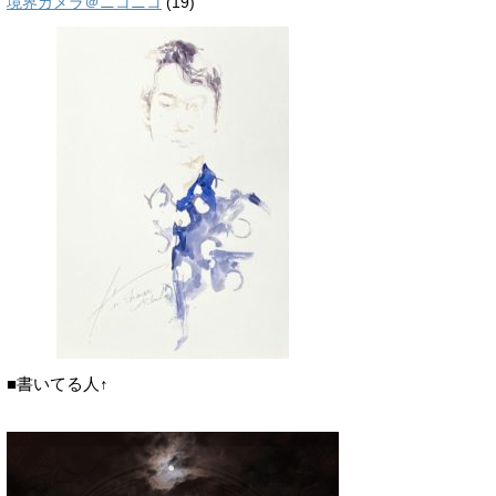
境界カメラ＠ニコニコ
(19)
■書いてる人↑